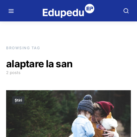
BROWSING TAG
alaptare la san
2 posts
Știri