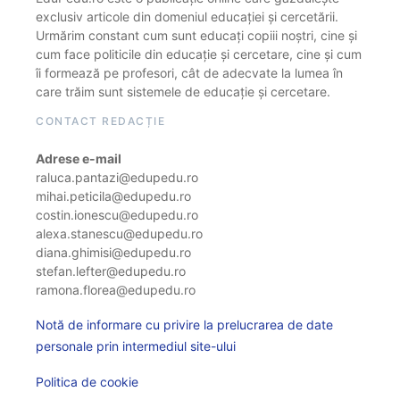
exclusiv articole din domeniul educației și cercetării.
Urmărim constant cum sunt educați copiii noștri, cine și
cum face politicile din educație și cercetare, cine și cum
îi formează pe profesori, cât de adecvate la lumea în
care trăim sunt sistemele de educație și cercetare.
CONTACT REDACȚIE
Adrese e-mail
raluca.pantazi@edupedu.ro
mihai.peticila@edupedu.ro
costin.ionescu@edupedu.ro
alexa.stanescu@edupedu.ro
diana.ghimisi@edupedu.ro
stefan.lefter@edupedu.ro
ramona.florea@edupedu.ro
Notă de informare cu privire la prelucrarea de date
personale prin intermediul site-ului
Politica de cookie