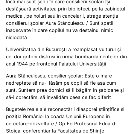
Încă mai sunt școli în care consilierii școlari își
desfășoară activitatea prin biblioteci, pe la cabinetul
medical, pe holuri sau în cancelarii, atrage atenția
consilierul școlar Aura Stănculescu / Sunt spații
inadecvate în care copilul nu va destăinui nimic
niciodată
Universitatea din București a reamplasat vulturul și
cei doi grifoni distruși în urma bombardamentelor din
anul 1944 pe frontonul Palatului Universității
Aura Stănculescu, consilier școlar: Este o mare
nedreptate să nu-i lăsăm pe copii să fie așa cum
sunt. Suntem prea dornici să îi băgăm în șabloane și
să-i corectăm, să invalidăm ceea ce fac diferit
Bugetele reale ale reconectării diasporei științifice și
poziția României la coada Uniunii Europene în
cercetare-dezvoltare / Op Ed Profesorul Eduard
Stoica, conferențiar la Facultatea de Științe