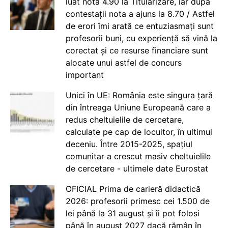
luat nota 4.90 la Titularizare, iar după
contestații nota a ajuns la 8.70 / Astfel
de erori îmi arată ce entuziasmați sunt
profesorii buni, cu experiență să vină la
corectat și ce resurse financiare sunt
alocate unui astfel de concurs
important
Unici în UE: România este singura țară
din întreaga Uniune Europeană care a
redus cheltuielile de cercetare,
calculate pe cap de locuitor, în ultimul
deceniu. Între 2015-2025, spațiul
comunitar a crescut masiv cheltuielile
de cercetare - ultimele date Eurostat
OFICIAL Prima de carieră didactică
2026: profesorii primesc cei 1.500 de
lei până la 31 august și îi pot folosi
până în august 2027 dacă rămân în