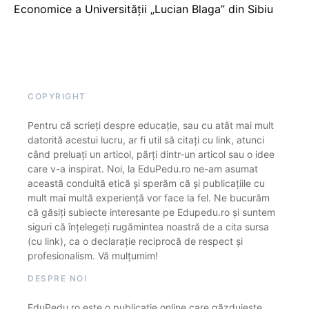
Economice a Universității „Lucian Blaga” din Sibiu
COPYRIGHT
Pentru că scrieți despre educație, sau cu atât mai mult
datorită acestui lucru, ar fi util să citați cu link, atunci
când preluați un articol, părți dintr-un articol sau o idee
care v-a inspirat. Noi, la EduPedu.ro ne-am asumat
această conduită etică și sperăm că și publicațiile cu
mult mai multă experiență vor face la fel. Ne bucurăm
că găsiți subiecte interesante pe Edupedu.ro și suntem
siguri că înțelegeți rugămintea noastră de a cita sursa
(cu link), ca o declarație reciprocă de respect și
profesionalism. Vă mulțumim!
DESPRE NOI
EduPedu.ro este o publicație online care găzduiește