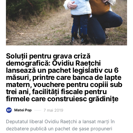
Soluții pentru grava criză
demografică: Ovidiu Raețchi
lansează un pachet legislativ cu 6
măsuri, printre care banca de lapte
matern, vouchere pentru copiii sub
trei ani, facilități fiscale pentru
firmele care construiesc grădinițe
7 mai 2019
Matei Pop
Deputatul liberal Ovidiu Raețchi a lansat marți în
dezbatere publică un pachet de șase propuneri