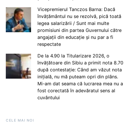
Vicepremierul Tanczos Barna: Dacă
învățământul nu se rezolvă, pică toată
legea salarizării / Sunt mai multe
promisiuni din partea Guvernului către
angajații din educație și nu par a fi
respectate
De la 4.90 la Titularizare 2026, o
învățătoare din Sibiu a primit nota 8.70
după contestație: Când am văzut nota
inițială, nu mă puteam opri din plâns.
Mi-am dat seama că lucrarea mea nu a
fost corectată în adevăratul sens al
cuvântului
CELE MAI NOI