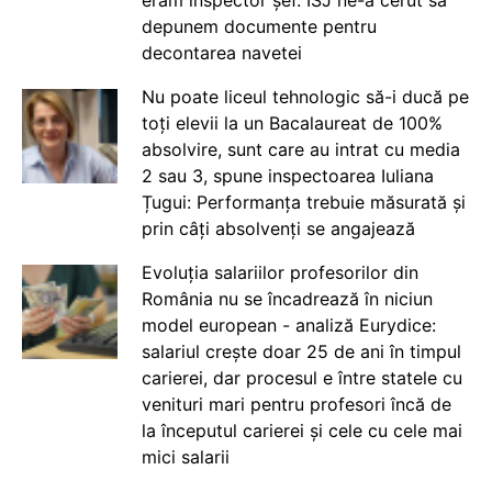
depunem documente pentru
decontarea navetei
Nu poate liceul tehnologic să-i ducă pe
toți elevii la un Bacalaureat de 100%
absolvire, sunt care au intrat cu media
2 sau 3, spune inspectoarea Iuliana
Țugui: Performanța trebuie măsurată și
prin câți absolvenți se angajează
Evoluția salariilor profesorilor din
România nu se încadrează în niciun
model european - analiză Eurydice:
salariul crește doar 25 de ani în timpul
carierei, dar procesul e între statele cu
venituri mari pentru profesori încă de
la începutul carierei și cele cu cele mai
mici salarii