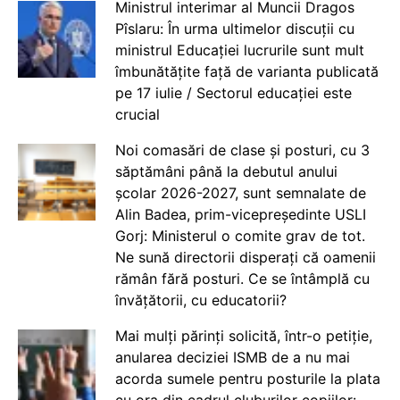
Ministrul interimar al Muncii Dragos
Pîslaru: În urma ultimelor discuții cu
ministrul Educației lucrurile sunt mult
îmbunătățite față de varianta publicată
pe 17 iulie / Sectorul educației este
crucial
Noi comasări de clase și posturi, cu 3
săptămâni până la debutul anului
școlar 2026-2027, sunt semnalate de
Alin Badea, prim-vicepreședinte USLI
Gorj: Ministerul o comite grav de tot.
Ne sună directorii disperați că oamenii
rămân fără posturi. Ce se întâmplă cu
învățătorii, cu educatorii?
Mai mulți părinți solicită, într-o petiție,
anularea deciziei ISMB de a nu mai
acorda sumele pentru posturile la plata
cu ora din cadrul cluburilor copiilor: