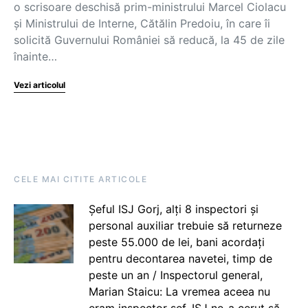
o scrisoare deschisă prim-ministrului Marcel Ciolacu
și Ministrului de Interne, Cătălin Predoiu, în care îi
solicită Guvernului României să reducă, la 45 de zile
înainte…
Vezi articolul
CELE MAI CITITE ARTICOLE
Șeful ISJ Gorj, alți 8 inspectori și
personal auxiliar trebuie să returneze
peste 55.000 de lei, bani acordați
pentru decontarea navetei, timp de
peste un an / Inspectorul general,
Marian Staicu: La vremea aceea nu
eram inspector șef. ISJ ne-a cerut să