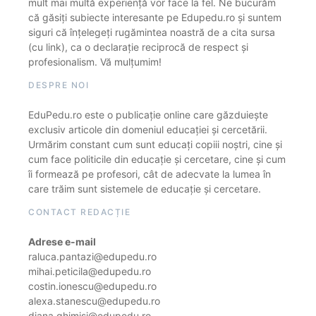
mult mai multă experiență vor face la fel. Ne bucurăm
că găsiți subiecte interesante pe Edupedu.ro și suntem
siguri că înțelegeți rugămintea noastră de a cita sursa
(cu link), ca o declarație reciprocă de respect și
profesionalism. Vă mulțumim!
DESPRE NOI
EduPedu.ro este o publicație online care găzduiește
exclusiv articole din domeniul educației și cercetării.
Urmărim constant cum sunt educați copiii noștri, cine și
cum face politicile din educație și cercetare, cine și cum
îi formează pe profesori, cât de adecvate la lumea în
care trăim sunt sistemele de educație și cercetare.
CONTACT REDACȚIE
Adrese e-mail
raluca.pantazi@edupedu.ro
mihai.peticila@edupedu.ro
costin.ionescu@edupedu.ro
alexa.stanescu@edupedu.ro
diana.ghimisi@edupedu.ro