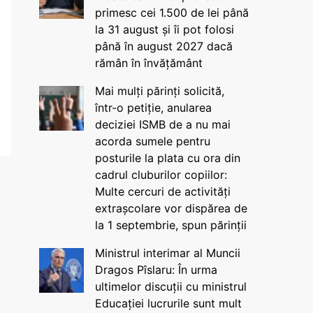
primesc cei 1.500 de lei până
la 31 august și îi pot folosi
până în august 2027 dacă
rămân în învățământ
Mai mulți părinți solicită,
într-o petiție, anularea
deciziei ISMB de a nu mai
acorda sumele pentru
posturile la plata cu ora din
cadrul cluburilor copiilor:
Multe cercuri de activități
extrașcolare vor dispărea de
la 1 septembrie, spun părinții
Ministrul interimar al Muncii
Dragos Pîslaru: În urma
ultimelor discuții cu ministrul
Educației lucrurile sunt mult