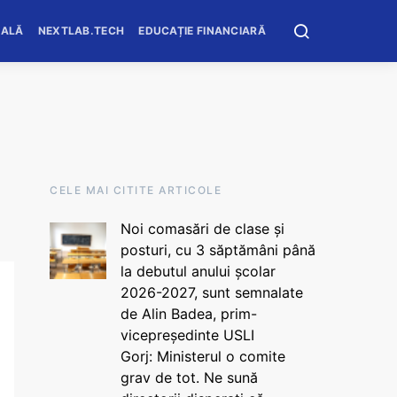
OALĂ
NEXTLAB.TECH
EDUCAȚIE FINANCIARĂ
CELE MAI CITITE ARTICOLE
Noi comasări de clase și
posturi, cu 3 săptămâni până
la debutul anului școlar
2026-2027, sunt semnalate
de Alin Badea, prim-
vicepreședinte USLI
Gorj: Ministerul o comite
grav de tot. Ne sună