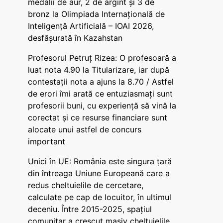
medalii de aur, 2 de argint și 3 de
bronz la Olimpiada Internațională de
Inteligență Artificială – IOAI 2026,
desfășurată în Kazahstan
Profesorul Petruț Rizea: O profesoară a
luat nota 4.90 la Titularizare, iar după
contestații nota a ajuns la 8.70 / Astfel
de erori îmi arată ce entuziasmați sunt
profesorii buni, cu experiență să vină la
corectat și ce resurse financiare sunt
alocate unui astfel de concurs
important
Unici în UE: România este singura țară
din întreaga Uniune Europeană care a
redus cheltuielile de cercetare,
calculate pe cap de locuitor, în ultimul
deceniu. Între 2015-2025, spațiul
comunitar a crescut masiv cheltuielile