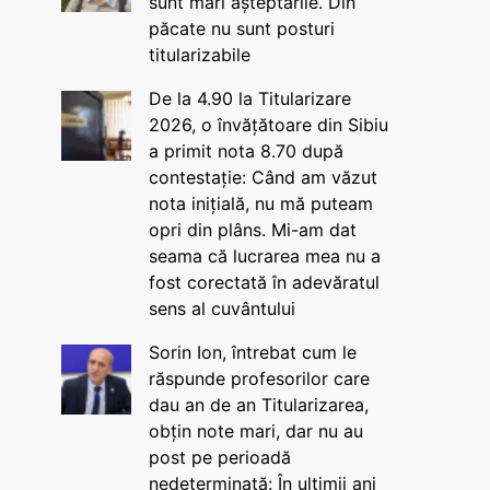
sunt mari așteptările. Din
păcate nu sunt posturi
titularizabile
De la 4.90 la Titularizare
2026, o învățătoare din Sibiu
a primit nota 8.70 după
contestație: Când am văzut
nota inițială, nu mă puteam
opri din plâns. Mi-am dat
seama că lucrarea mea nu a
fost corectată în adevăratul
sens al cuvântului
Sorin Ion, întrebat cum le
răspunde profesorilor care
dau an de an Titularizarea,
obțin note mari, dar nu au
post pe perioadă
nedeterminată: În ultimii ani