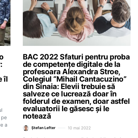
 o
BAC 2022 Sfaturi pentru proba
:
de competențe digitale de la
profesoara Alexandra Stroe,
 îl
Colegiul “Mihail Cantacuzino”
din Sinaia: Elevii trebuie să
salveze ce lucrează doar în
folderul de examen, doar astfel
evaluatorii le găsesc și le
ul
notează
 pe
e a
10 mai 2022
Ștefan Lefter