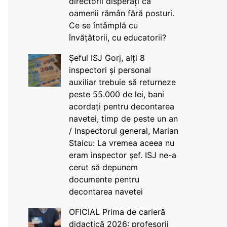
directorii disperați că
oamenii rămân fără posturi.
Ce se întâmplă cu
învățătorii, cu educatorii?
Șeful ISJ Gorj, alți 8
inspectori și personal
auxiliar trebuie să returneze
peste 55.000 de lei, bani
acordați pentru decontarea
navetei, timp de peste un an
/ Inspectorul general, Marian
Staicu: La vremea aceea nu
eram inspector șef. ISJ ne-a
cerut să depunem
documente pentru
decontarea navetei
OFICIAL Prima de carieră
didactică 2026: profesorii