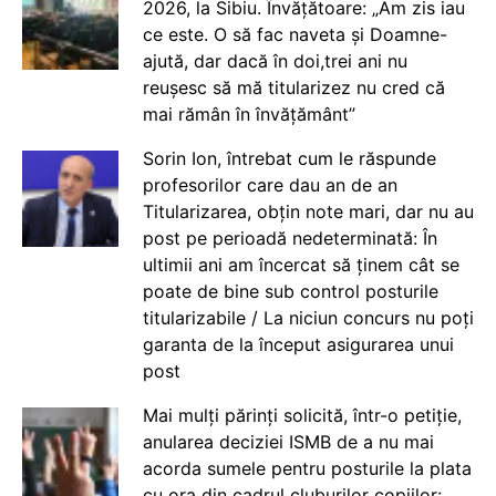
2026, la Sibiu. Învățătoare: „Am zis iau
ce este. O să fac naveta și Doamne-
ajută, dar dacă în doi,trei ani nu
reușesc să mă titularizez nu cred că
mai rămân în învățământ”
Sorin Ion, întrebat cum le răspunde
profesorilor care dau an de an
Titularizarea, obțin note mari, dar nu au
post pe perioadă nedeterminată: În
ultimii ani am încercat să ținem cât se
poate de bine sub control posturile
titularizabile / La niciun concurs nu poți
garanta de la început asigurarea unui
post
Mai mulți părinți solicită, într-o petiție,
anularea deciziei ISMB de a nu mai
acorda sumele pentru posturile la plata
cu ora din cadrul cluburilor copiilor: