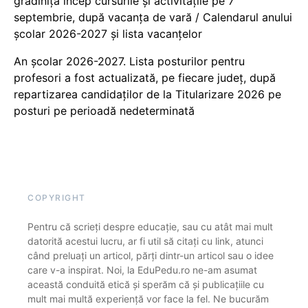
grădiniță încep cursurile și activitățile pe 7
septembrie, după vacanța de vară / Calendarul anului
școlar 2026-2027 și lista vacanțelor
An școlar 2026-2027. Lista posturilor pentru
profesori a fost actualizată, pe fiecare județ, după
repartizarea candidaților de la Titularizare 2026 pe
posturi pe perioadă nedeterminată
COPYRIGHT
Pentru că scrieți despre educație, sau cu atât mai mult
datorită acestui lucru, ar fi util să citați cu link, atunci
când preluați un articol, părți dintr-un articol sau o idee
care v-a inspirat. Noi, la EduPedu.ro ne-am asumat
această conduită etică și sperăm că și publicațiile cu
mult mai multă experiență vor face la fel. Ne bucurăm