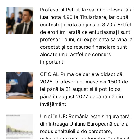
Profesorul Petruț Rizea: O profesoară a
luat nota 4.90 la Titularizare, iar după
contestații nota a ajuns la 8.70 / Astfel
de erori îmi arată ce entuziasmați sunt
profesorii buni, cu experiență să vină la
corectat și ce resurse financiare sunt
alocate unui astfel de concurs
important
OFICIAL Prima de carieră didactică
2026: profesorii primesc cei 1.500 de
lei până la 31 august și îi pot folosi
până în august 2027 dacă rămân în
învățământ
Unici în UE: România este singura țară
din întreaga Uniune Europeană care a
redus cheltuielile de cercetare,
calculate pe cap de locuitor, în ultimul