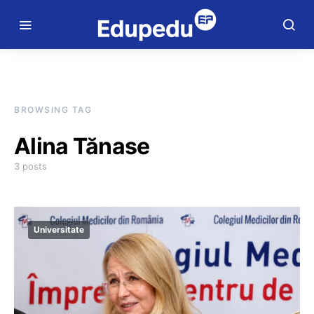
BROWSING TAG
Alina Tănase
3 posts
Universitate