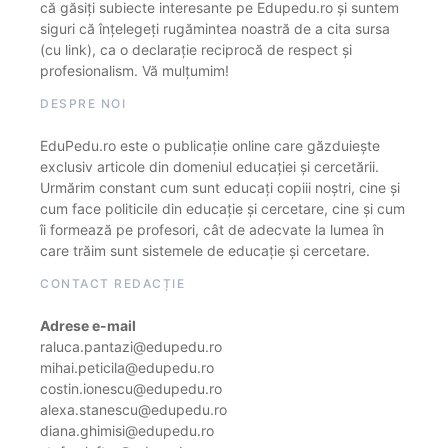
că găsiți subiecte interesante pe Edupedu.ro și suntem
siguri că înțelegeți rugămintea noastră de a cita sursa
(cu link), ca o declarație reciprocă de respect și
profesionalism. Vă mulțumim!
DESPRE NOI
EduPedu.ro este o publicație online care găzduiește
exclusiv articole din domeniul educației și cercetării.
Urmărim constant cum sunt educați copiii noștri, cine și
cum face politicile din educație și cercetare, cine și cum
îi formează pe profesori, cât de adecvate la lumea în
care trăim sunt sistemele de educație și cercetare.
CONTACT REDACȚIE
Adrese e-mail
raluca.pantazi@edupedu.ro
mihai.peticila@edupedu.ro
costin.ionescu@edupedu.ro
alexa.stanescu@edupedu.ro
diana.ghimisi@edupedu.ro