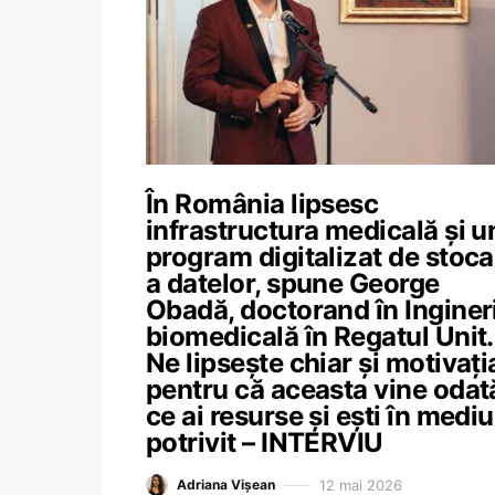
În România lipsesc
infrastructura medicală și u
program digitalizat de stoca
a datelor, spune George
Obadă, doctorand în Inginer
biomedicală în Regatul Unit.
Ne lipsește chiar și motivați
pentru că aceasta vine odat
ce ai resurse și ești în mediu
potrivit – INTERVIU
12 mai 2026
Adriana Vișean