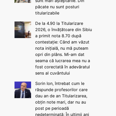
sunt mari așteptările. Din
păcate nu sunt posturi
titularizabile
De la 4.90 la Titularizare
2026, o învățătoare din Sibiu
a primit nota 8.70 după
contestație: Când am văzut
nota inițială, nu mă puteam
opri din plâns. Mi-am dat
seama că lucrarea mea nu a
fost corectată în adevăratul
sens al cuvântului
Sorin Ion, întrebat cum le
răspunde profesorilor care
dau an de an Titularizarea,
obțin note mari, dar nu au
post pe perioadă
nedeterminată: În ultimii ani