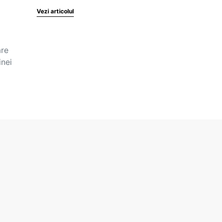
Vezi articolul
are
inei