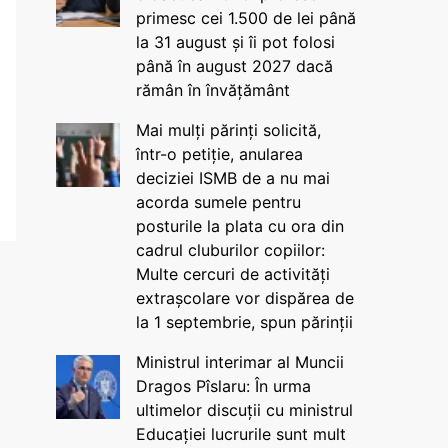
primesc cei 1.500 de lei până
la 31 august și îi pot folosi
până în august 2027 dacă
rămân în învățământ
Mai mulți părinți solicită,
într-o petiție, anularea
deciziei ISMB de a nu mai
acorda sumele pentru
posturile la plata cu ora din
cadrul cluburilor copiilor:
Multe cercuri de activități
extrașcolare vor dispărea de
la 1 septembrie, spun părinții
Ministrul interimar al Muncii
Dragos Pîslaru: În urma
ultimelor discuții cu ministrul
Educației lucrurile sunt mult