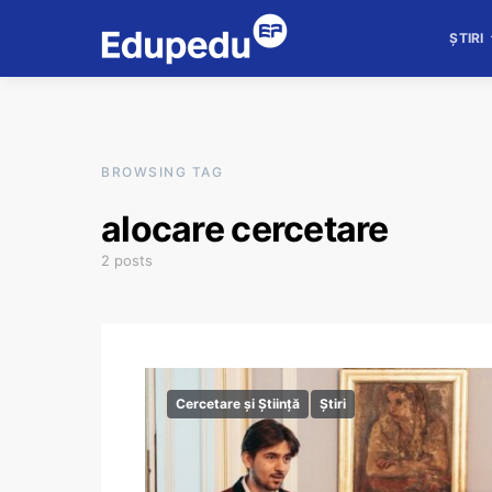
ȘTIRI
BROWSING TAG
alocare cercetare
2 posts
Cercetare și Știință
Știri