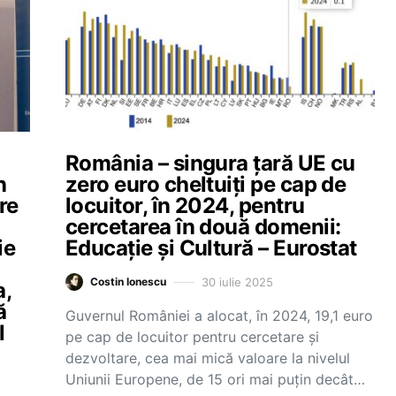
România – singura țară UE cu
n
zero euro cheltuiți pe cap de
re
locuitor, în 2024, pentru
cercetarea în două domenii:
ie
Educație și Cultură – Eurostat
30 iulie 2025
Costin Ionescu
a,
ă
Guvernul României a alocat, în 2024, 19,1 euro
l
pe cap de locuitor pentru cercetare și
dezvoltare, cea mai mică valoare la nivelul
Uniunii Europene, de 15 ori mai puțin decât…