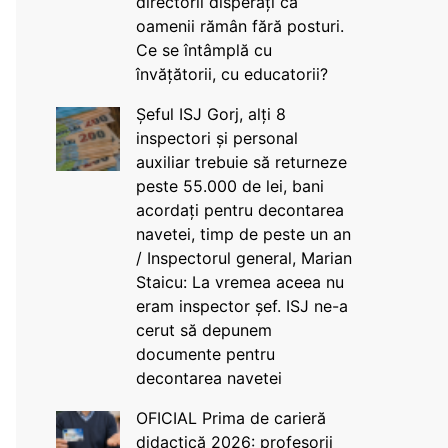
directorii disperați că
oamenii rămân fără posturi.
Ce se întâmplă cu
învățătorii, cu educatorii?
Șeful ISJ Gorj, alți 8
inspectori și personal
auxiliar trebuie să returneze
peste 55.000 de lei, bani
acordați pentru decontarea
navetei, timp de peste un an
/ Inspectorul general, Marian
Staicu: La vremea aceea nu
eram inspector șef. ISJ ne-a
cerut să depunem
documente pentru
decontarea navetei
OFICIAL Prima de carieră
didactică 2026: profesorii