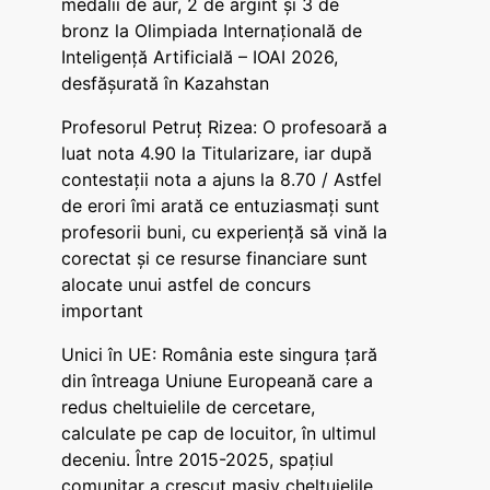
medalii de aur, 2 de argint și 3 de
bronz la Olimpiada Internațională de
Inteligență Artificială – IOAI 2026,
desfășurată în Kazahstan
Profesorul Petruț Rizea: O profesoară a
luat nota 4.90 la Titularizare, iar după
contestații nota a ajuns la 8.70 / Astfel
de erori îmi arată ce entuziasmați sunt
profesorii buni, cu experiență să vină la
corectat și ce resurse financiare sunt
alocate unui astfel de concurs
important
Unici în UE: România este singura țară
din întreaga Uniune Europeană care a
redus cheltuielile de cercetare,
calculate pe cap de locuitor, în ultimul
deceniu. Între 2015-2025, spațiul
comunitar a crescut masiv cheltuielile