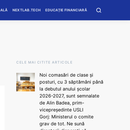
OALĂ
NEXTLAB.TECH
EDUCAȚIE FINANCIARĂ
CELE MAI CITITE ARTICOLE
Noi comasări de clase și
posturi, cu 3 săptămâni până
la debutul anului școlar
2026-2027, sunt semnalate
de Alin Badea, prim-
vicepreședinte USLI
Gorj: Ministerul o comite
grav de tot. Ne sună