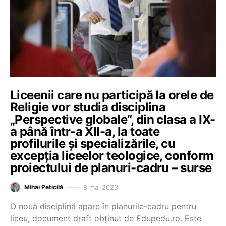
Liceenii care nu participă la orele de
Religie vor studia disciplina
„Perspective globale“, din clasa a IX-
a până într-a XII-a, la toate
profilurile și specializările, cu
excepția liceelor teologice, conform
proiectului de planuri-cadru – surse
8 mai 2023
Mihai Peticilă
O nouă disciplină apare în planurile-cadru pentru
liceu, document draft obținut de Edupedu.ro. Este