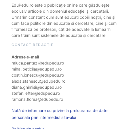
EduPedu.ro este o publicație online care găzduiește
exclusiv articole din domeniul educației și cercetării.
Urmărim constant cum sunt educați copiii noștri, cine și
cum face politicile din educație și cercetare, cine și cum
îi formează pe profesori, cât de adecvate la lumea în
care trăim sunt sistemele de educație și cercetare.
CONTACT REDACȚIE
Adrese e-mail
raluca.pantazi@edupedu.ro
mihai.peticila@edupedu.ro
costin.ionescu@edupedu.ro
alexa.stanescu@edupedu.ro
diana.ghimisi@edupedu.ro
stefan.lefter@edupedu.ro
ramona.florea@edupedu.ro
Notă de informare cu privire la prelucrarea de date
personale prin intermediul site-ului
Politica de cookie