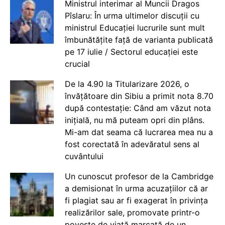
Ministrul interimar al Muncii Dragos
Pîslaru: În urma ultimelor discuții cu
ministrul Educației lucrurile sunt mult
îmbunătățite față de varianta publicată
pe 17 iulie / Sectorul educației este
crucial
De la 4.90 la Titularizare 2026, o
învățătoare din Sibiu a primit nota 8.70
după contestație: Când am văzut nota
inițială, nu mă puteam opri din plâns.
Mi-am dat seama că lucrarea mea nu a
fost corectată în adevăratul sens al
cuvântului
Un cunoscut profesor de la Cambridge
a demisionat în urma acuzațiilor că ar
fi plagiat sau ar fi exagerat în privința
realizărilor sale, promovate printr-o
poveste de viață marcată de un