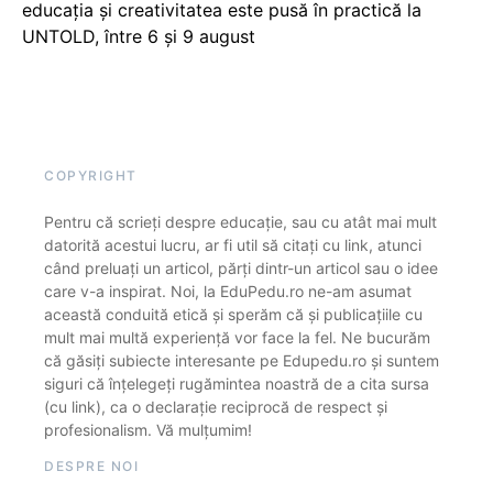
educația și creativitatea este pusă în practică la
UNTOLD, între 6 și 9 august
COPYRIGHT
Pentru că scrieți despre educație, sau cu atât mai mult
datorită acestui lucru, ar fi util să citați cu link, atunci
când preluați un articol, părți dintr-un articol sau o idee
care v-a inspirat. Noi, la EduPedu.ro ne-am asumat
această conduită etică și sperăm că și publicațiile cu
mult mai multă experiență vor face la fel. Ne bucurăm
că găsiți subiecte interesante pe Edupedu.ro și suntem
siguri că înțelegeți rugămintea noastră de a cita sursa
(cu link), ca o declarație reciprocă de respect și
profesionalism. Vă mulțumim!
DESPRE NOI