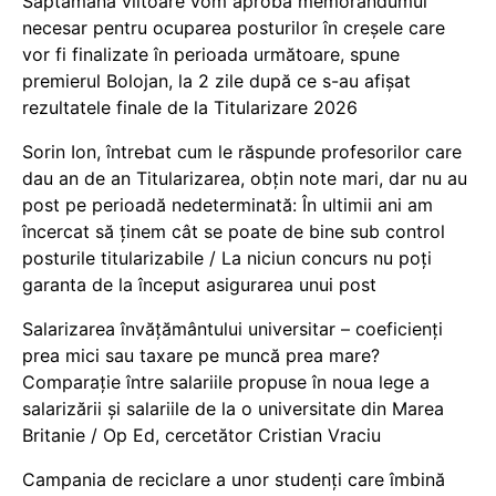
Săptămâna viitoare vom aproba memorandumul
necesar pentru ocuparea posturilor în creșele care
vor fi finalizate în perioada următoare, spune
premierul Bolojan, la 2 zile după ce s-au afișat
rezultatele finale de la Titularizare 2026
Sorin Ion, întrebat cum le răspunde profesorilor care
dau an de an Titularizarea, obțin note mari, dar nu au
post pe perioadă nedeterminată: În ultimii ani am
încercat să ținem cât se poate de bine sub control
posturile titularizabile / La niciun concurs nu poți
garanta de la început asigurarea unui post
Salarizarea învățământului universitar – coeficienți
prea mici sau taxare pe muncă prea mare?
Comparație între salariile propuse în noua lege a
salarizării și salariile de la o universitate din Marea
Britanie / Op Ed, cercetător Cristian Vraciu
Campania de reciclare a unor studenți care îmbină