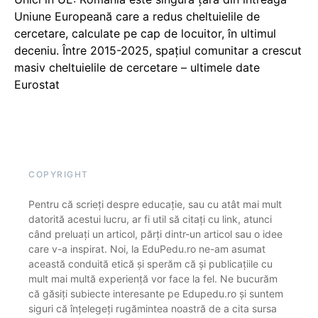
Uniune Europeană care a redus cheltuielile de
cercetare, calculate pe cap de locuitor, în ultimul
deceniu. Între 2015-2025, spațiul comunitar a crescut
masiv cheltuielile de cercetare – ultimele date
Eurostat
COPYRIGHT
Pentru că scrieți despre educație, sau cu atât mai mult
datorită acestui lucru, ar fi util să citați cu link, atunci
când preluați un articol, părți dintr-un articol sau o idee
care v-a inspirat. Noi, la EduPedu.ro ne-am asumat
această conduită etică și sperăm că și publicațiile cu
mult mai multă experiență vor face la fel. Ne bucurăm
că găsiți subiecte interesante pe Edupedu.ro și suntem
siguri că înțelegeți rugămintea noastră de a cita sursa