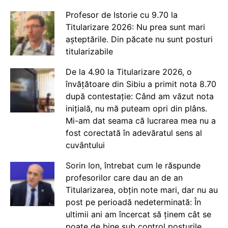
Profesor de Istorie cu 9.70 la
Titularizare 2026: Nu prea sunt mari
așteptările. Din păcate nu sunt posturi
titularizabile
De la 4.90 la Titularizare 2026, o
învățătoare din Sibiu a primit nota 8.70
după contestație: Când am văzut nota
inițială, nu mă puteam opri din plâns.
Mi-am dat seama că lucrarea mea nu a
fost corectată în adevăratul sens al
cuvântului
Sorin Ion, întrebat cum le răspunde
profesorilor care dau an de an
Titularizarea, obțin note mari, dar nu au
post pe perioadă nedeterminată: În
ultimii ani am încercat să ținem cât se
poate de bine sub control posturile