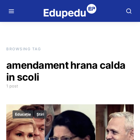
BROWSING TAG
amendament hrana calda
in scoli
1 post
Educație
Știri