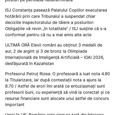
ISJ Constanța pasează Palatului Copiilor executarea
hotărârii prin care Tribunalul a suspendat chiar
deciziile Inspectoratului de tăiere a posturilor:
Obligațiile vă revin „în totalitate” / ISJ susține că s-a
conformat pentru că nu a mai emis alte acte
ULTIMĂ ORĂ Elevii români au obținut 3 medalii de
aur, 2 de argint și 3 de bronz la Olimpiada
Internațională de Inteligență Artificială – IOAI 2026,
desfășurată în Kazahstan
Profesorul Petruț Rizea: O profesoară a luat nota 4.90
la Titularizare, iar după contestații nota a ajuns la
8.70 / Astfel de erori îmi arată ce entuziasmați sunt
profesorii buni, cu experiență să vină la corectat și ce
resurse financiare sunt alocate unui astfel de concurs
important
Unici în UE: România este singura țară din întreaga