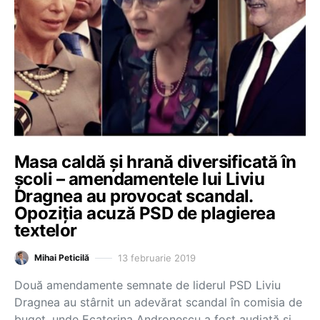
Masa caldă şi hrană diversificată în
şcoli – amendamentele lui Liviu
Dragnea au provocat scandal.
Opoziţia acuză PSD de plagierea
textelor
13 februarie 2019
Mihai Peticilă
Două amendamente semnate de liderul PSD Liviu
Dragnea au stârnit un adevărat scandal în comisia de
buget, unde Ecaterina Andronescu a fost audiată și