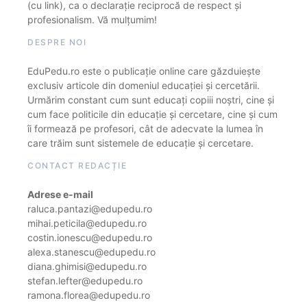
(cu link), ca o declarație reciprocă de respect și
profesionalism. Vă mulțumim!
DESPRE NOI
EduPedu.ro este o publicație online care găzduiește
exclusiv articole din domeniul educației și cercetării.
Urmărim constant cum sunt educați copiii noștri, cine și
cum face politicile din educație și cercetare, cine și cum
îi formează pe profesori, cât de adecvate la lumea în
care trăim sunt sistemele de educație și cercetare.
CONTACT REDACȚIE
Adrese e-mail
raluca.pantazi@edupedu.ro
mihai.peticila@edupedu.ro
costin.ionescu@edupedu.ro
alexa.stanescu@edupedu.ro
diana.ghimisi@edupedu.ro
stefan.lefter@edupedu.ro
ramona.florea@edupedu.ro