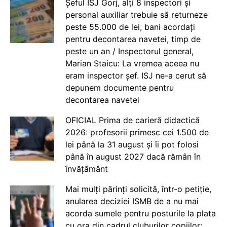
Șeful ISJ Gorj, alți 8 inspectori și
personal auxiliar trebuie să returneze
peste 55.000 de lei, bani acordați
pentru decontarea navetei, timp de
peste un an / Inspectorul general,
Marian Staicu: La vremea aceea nu
eram inspector șef. ISJ ne-a cerut să
depunem documente pentru
decontarea navetei
OFICIAL Prima de carieră didactică
2026: profesorii primesc cei 1.500 de
lei până la 31 august și îi pot folosi
până în august 2027 dacă rămân în
învățământ
Mai mulți părinți solicită, într-o petiție,
anularea deciziei ISMB de a nu mai
acorda sumele pentru posturile la plata
cu ora din cadrul cluburilor copiilor: