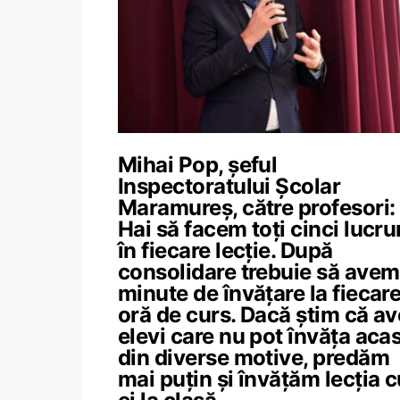
Mihai Pop, șeful
Inspectoratului Școlar
Maramureș, către profesori:
Hai să facem toți cinci lucru
în fiecare lecție. După
consolidare trebuie să avem
minute de învățare la fiecar
oră de curs. Dacă știm că a
elevi care nu pot învăța aca
din diverse motive, predăm
mai puțin și învățăm lecția c