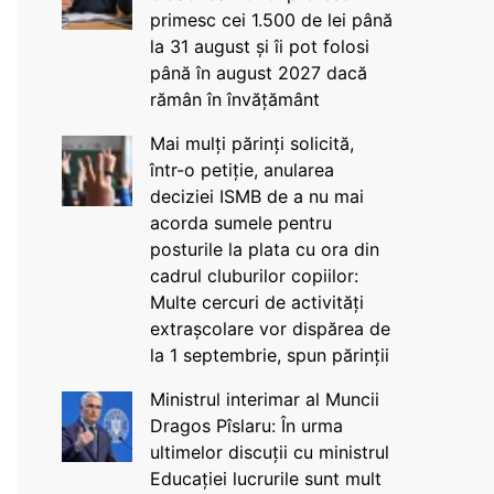
primesc cei 1.500 de lei până
la 31 august și îi pot folosi
până în august 2027 dacă
rămân în învățământ
Mai mulți părinți solicită,
într-o petiție, anularea
deciziei ISMB de a nu mai
acorda sumele pentru
posturile la plata cu ora din
cadrul cluburilor copiilor:
Multe cercuri de activități
extrașcolare vor dispărea de
la 1 septembrie, spun părinții
Ministrul interimar al Muncii
Dragos Pîslaru: În urma
ultimelor discuții cu ministrul
Educației lucrurile sunt mult