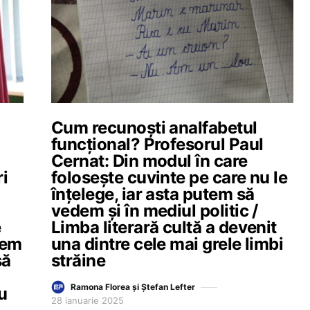
Cum recunoști analfabetul
funcțional? Profesorul Paul
Cernat: Din modul în care
ri
folosește cuvinte pe care nu le
înțelege, iar asta putem să
vedem și în mediul politic /
e
Limba literară cultă a devenit
vem
una dintre cele mai grele limbi
să
străine
Ramona Florea și Ștefan Lefter
u
28 ianuarie 2025