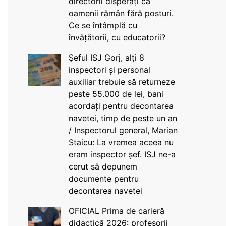
directorii disperați că
oamenii rămân fără posturi.
Ce se întâmplă cu
învățătorii, cu educatorii?
Șeful ISJ Gorj, alți 8
inspectori și personal
auxiliar trebuie să returneze
peste 55.000 de lei, bani
acordați pentru decontarea
navetei, timp de peste un an
/ Inspectorul general, Marian
Staicu: La vremea aceea nu
eram inspector șef. ISJ ne-a
cerut să depunem
documente pentru
decontarea navetei
OFICIAL Prima de carieră
didactică 2026: profesorii