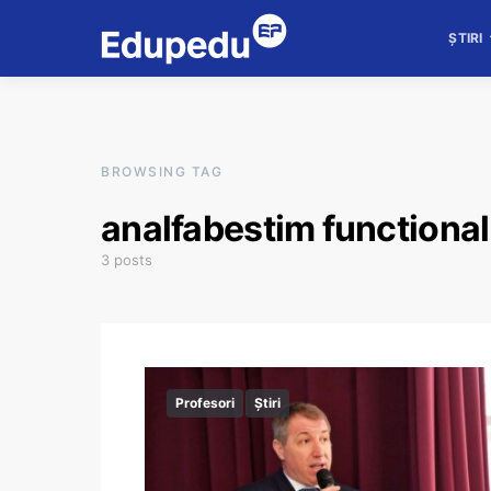
ȘTIRI
BROWSING TAG
analfabestim functional
3 posts
Profesori
Știri