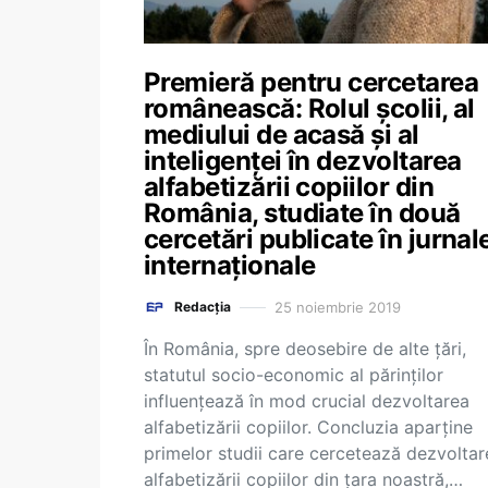
Premieră pentru cercetarea
românească: Rolul școlii, al
mediului de acasă și al
inteligenței în dezvoltarea
alfabetizării copiilor din
România, studiate în două
cercetări publicate în jurnal
internaționale
25 noiembrie 2019
Redacția
În România, spre deosebire de alte țări,
statutul socio-economic al părinților
influențează în mod crucial dezvoltarea
alfabetizării copiilor. Concluzia aparține
primelor studii care cercetează dezvoltar
alfabetizării copiilor din țara noastră,…