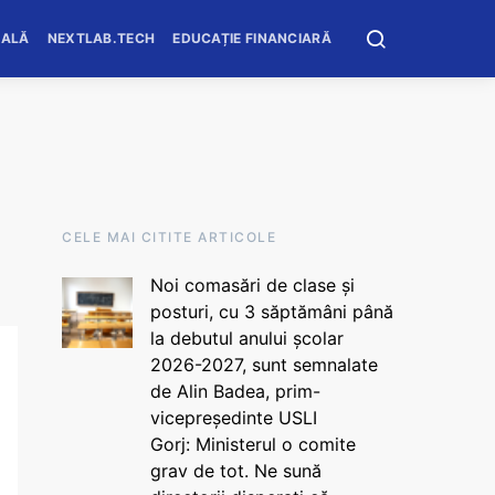
OALĂ
NEXTLAB.TECH
EDUCAȚIE FINANCIARĂ
CELE MAI CITITE ARTICOLE
Noi comasări de clase și
posturi, cu 3 săptămâni până
la debutul anului școlar
2026-2027, sunt semnalate
de Alin Badea, prim-
vicepreședinte USLI
Gorj: Ministerul o comite
grav de tot. Ne sună