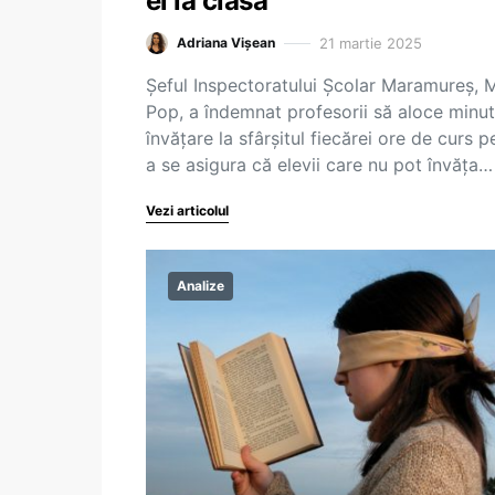
ei la clasă
21 martie 2025
Adriana Vișean
Șeful Inspectoratului Școlar Maramureș, M
Pop, a îndemnat profesorii să aloce minu
învățare la sfârșitul fiecărei ore de curs p
a se asigura că elevii care nu pot învăța…
Vezi articolul
Analize