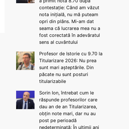
a primit nota 8.70 după
contestație: Când am văzut
nota inițială, nu mă puteam
opri din plâns. Mi-am dat
seama că lucrarea mea nu a
fost corectată în adevăratul
sens al cuvântului
Profesor de Istorie cu 9.70 la
Titularizare 2026: Nu prea
sunt mari așteptările. Din
păcate nu sunt posturi
titularizabile
Sorin Ion, întrebat cum le
răspunde profesorilor care
dau an de an Titularizarea,
obțin note mari, dar nu au
post pe perioadă
nedeterminată: În ultimii ani