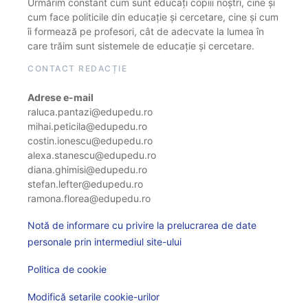
Urmărim constant cum sunt educați copiii noștri, cine și
cum face politicile din educație și cercetare, cine și cum
îi formează pe profesori, cât de adecvate la lumea în
care trăim sunt sistemele de educație și cercetare.
CONTACT REDACȚIE
Adrese e-mail
raluca.pantazi@edupedu.ro
mihai.peticila@edupedu.ro
costin.ionescu@edupedu.ro
alexa.stanescu@edupedu.ro
diana.ghimisi@edupedu.ro
stefan.lefter@edupedu.ro
ramona.florea@edupedu.ro
Notă de informare cu privire la prelucrarea de date
personale prin intermediul site-ului
Politica de cookie
Modifică setarile cookie-urilor