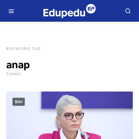
BROWSING TAG
anap
3 posts
Știri