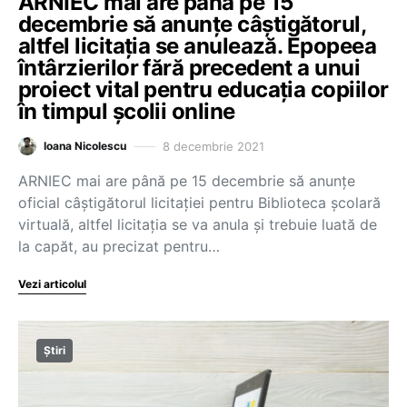
ARNIEC mai are până pe 15
decembrie să anunțe câștigătorul,
altfel licitația se anulează. Epopeea
întârzierilor fără precedent a unui
proiect vital pentru educația copiilor
în timpul școlii online
8 decembrie 2021
Ioana Nicolescu
ARNIEC mai are până pe 15 decembrie să anunțe
oficial câștigătorul licitației pentru Biblioteca școlară
virtuală, altfel licitația se va anula și trebuie luată de
la capăt, au precizat pentru…
Vezi articolul
Știri