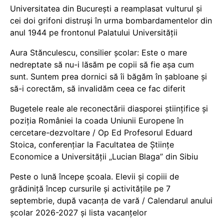
Universitatea din București a reamplasat vulturul și
cei doi grifoni distruși în urma bombardamentelor din
anul 1944 pe frontonul Palatului Universității
Aura Stănculescu, consilier școlar: Este o mare
nedreptate să nu-i lăsăm pe copii să fie așa cum
sunt. Suntem prea dornici să îi băgăm în șabloane și
să-i corectăm, să invalidăm ceea ce fac diferit
Bugetele reale ale reconectării diasporei științifice și
poziția României la coada Uniunii Europene în
cercetare-dezvoltare / Op Ed Profesorul Eduard
Stoica, conferențiar la Facultatea de Științe
Economice a Universității „Lucian Blaga” din Sibiu
Peste o lună începe școala. Elevii și copiii de
grădiniță încep cursurile și activitățile pe 7
septembrie, după vacanța de vară / Calendarul anului
școlar 2026-2027 și lista vacanțelor