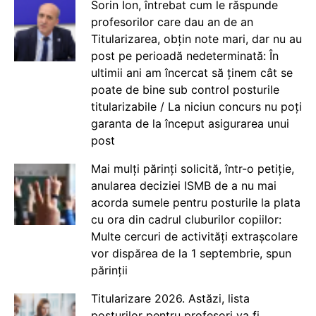
Sorin Ion, întrebat cum le răspunde
profesorilor care dau an de an
Titularizarea, obțin note mari, dar nu au
post pe perioadă nedeterminată: În
ultimii ani am încercat să ținem cât se
poate de bine sub control posturile
titularizabile / La niciun concurs nu poți
garanta de la început asigurarea unui
post
Mai mulți părinți solicită, într-o petiție,
anularea deciziei ISMB de a nu mai
acorda sumele pentru posturile la plata
cu ora din cadrul cluburilor copiilor:
Multe cercuri de activități extrașcolare
vor dispărea de la 1 septembrie, spun
părinții
Titularizare 2026. Astăzi, lista
posturilor pentru profesori va fi