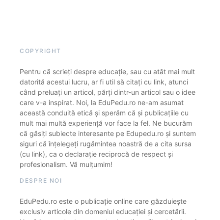
COPYRIGHT
Pentru că scrieți despre educație, sau cu atât mai mult
datorită acestui lucru, ar fi util să citați cu link, atunci
când preluați un articol, părți dintr-un articol sau o idee
care v-a inspirat. Noi, la EduPedu.ro ne-am asumat
această conduită etică și sperăm că și publicațiile cu
mult mai multă experiență vor face la fel. Ne bucurăm
că găsiți subiecte interesante pe Edupedu.ro și suntem
siguri că înțelegeți rugămintea noastră de a cita sursa
(cu link), ca o declarație reciprocă de respect și
profesionalism. Vă mulțumim!
DESPRE NOI
EduPedu.ro este o publicație online care găzduiește
exclusiv articole din domeniul educației și cercetării.