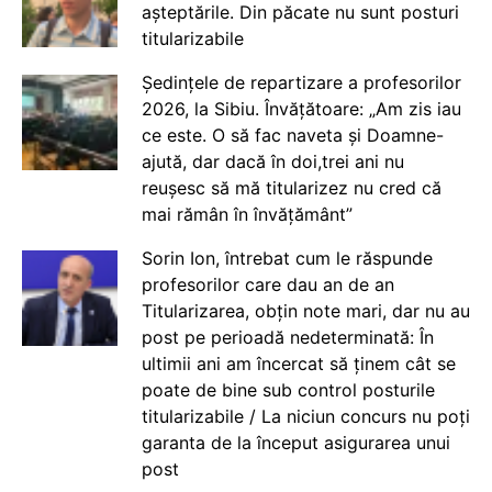
așteptările. Din păcate nu sunt posturi
titularizabile
Ședințele de repartizare a profesorilor
2026, la Sibiu. Învățătoare: „Am zis iau
ce este. O să fac naveta și Doamne-
ajută, dar dacă în doi,trei ani nu
reușesc să mă titularizez nu cred că
mai rămân în învățământ”
Sorin Ion, întrebat cum le răspunde
profesorilor care dau an de an
Titularizarea, obțin note mari, dar nu au
post pe perioadă nedeterminată: În
ultimii ani am încercat să ținem cât se
poate de bine sub control posturile
titularizabile / La niciun concurs nu poți
garanta de la început asigurarea unui
post