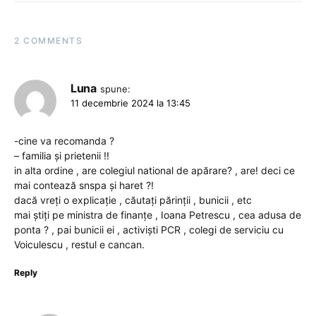
2 COMMENTS
Luna
spune:
11 decembrie 2024 la 13:45
-cine va recomanda ?
– familia și prietenii !!
in alta ordine , are colegiul national de apărare? , are! deci ce
mai contează snspa și haret ?!
dacă vreți o explicație , căutați părinții , bunicii , etc
mai știți pe ministra de finanțe , Ioana Petrescu , cea adusa de
ponta ? , pai bunicii ei , activiști PCR , colegi de serviciu cu
Voiculescu , restul e cancan.
Reply