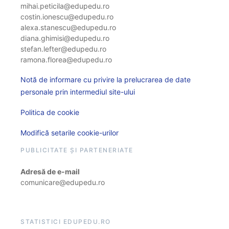
mihai.peticila@edupedu.ro
costin.ionescu@edupedu.ro
alexa.stanescu@edupedu.ro
diana.ghimisi@edupedu.ro
stefan.lefter@edupedu.ro
ramona.florea@edupedu.ro
Notă de informare cu privire la prelucrarea de date
personale prin intermediul site-ului
Politica de cookie
Modifică setarile cookie-urilor
PUBLICITATE ȘI PARTENERIATE
Adresă de e-mail
comunicare@edupedu.ro
STATISTICI EDUPEDU.RO