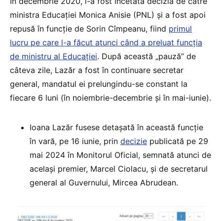
În decembrie 2020, i-a fost încetată decizia de către
ministra Educației Monica Anisie (PNL) și a fost apoi
repusă în funcție de Sorin Cîmpeanu, fiind
primul
lucru pe care l-a făcut atunci când a preluat funcția
de ministru al Educației
. După această „pauză” de
câteva zile, Lazăr a fost în continuare secretar
general, mandatul ei prelungindu-se constant la
fiecare 6 luni (în noiembrie-decembrie și în mai-iunie).
Ioana Lazăr fusese detașată în această funcție
în vară, pe 16 iunie, prin
decizie
publicată pe 29
mai 2024 în Monitorul Oficial, semnată atunci de
același premier, Marcel Ciolacu, și de secretarul
general al Guvernului, Mircea Abrudean.