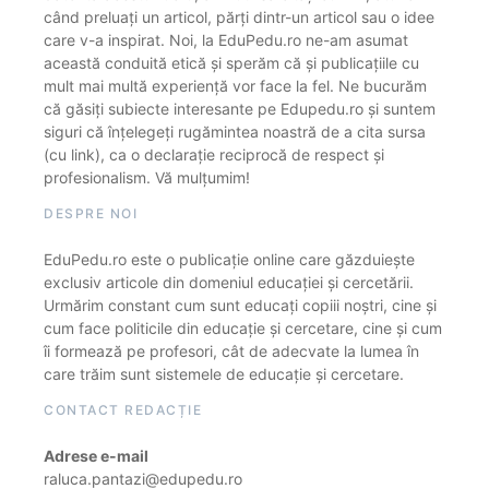
când preluați un articol, părți dintr-un articol sau o idee
care v-a inspirat. Noi, la EduPedu.ro ne-am asumat
această conduită etică și sperăm că și publicațiile cu
mult mai multă experiență vor face la fel. Ne bucurăm
că găsiți subiecte interesante pe Edupedu.ro și suntem
siguri că înțelegeți rugămintea noastră de a cita sursa
(cu link), ca o declarație reciprocă de respect și
profesionalism. Vă mulțumim!
DESPRE NOI
EduPedu.ro este o publicație online care găzduiește
exclusiv articole din domeniul educației și cercetării.
Urmărim constant cum sunt educați copiii noștri, cine și
cum face politicile din educație și cercetare, cine și cum
îi formează pe profesori, cât de adecvate la lumea în
care trăim sunt sistemele de educație și cercetare.
CONTACT REDACȚIE
Adrese e-mail
raluca.pantazi@edupedu.ro