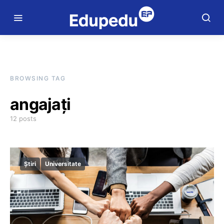
BROWSING TAG
angajați
12 posts
Știri
Universitate