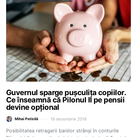
Guvernul sparge pușculița copiilor.
Ce înseamnă că Pilonul II pe pensii
devine opțional
19 decembrie 2018
Mihai Peticilă
Posibilitatea retragerii banilor strânși în conturile