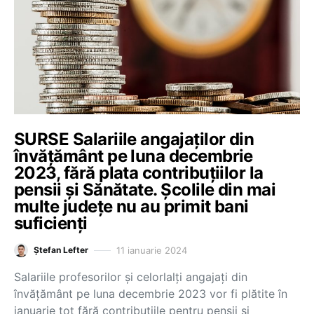
SURSE Salariile angajaților din
învățământ pe luna decembrie
2023, fără plata contribuțiilor la
pensii și Sănătate. Școlile din mai
multe județe nu au primit bani
suficienți
11 ianuarie 2024
Ștefan Lefter
Salariile profesorilor și celorlalți angajați din
învățământ pe luna decembrie 2023 vor fi plătite în
ianuarie tot fără contribuțiile pentru pensii și