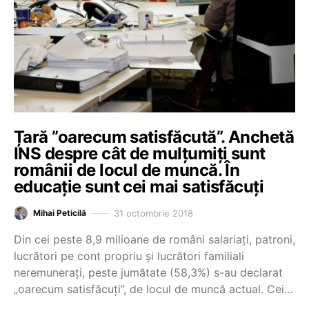
Țară ”oarecum satisfăcută”. Anchetă
INS despre cât de mulțumiți sunt
românii de locul de muncă. În
educație sunt cei mai satisfăcuți
31 octombrie 2018
Mihai Peticilă
Din cei peste 8,9 milioane de români salariați, patroni,
lucrători pe cont propriu și lucrători familiali
neremunerați, peste jumătate (58,3%) s-au declarat
„oarecum satisfăcuți”, de locul de muncă actual. Cei…