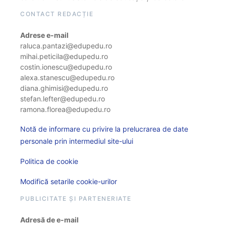
CONTACT REDACȚIE
Adrese e-mail
raluca.pantazi@edupedu.ro
mihai.peticila@edupedu.ro
costin.ionescu@edupedu.ro
alexa.stanescu@edupedu.ro
diana.ghimisi@edupedu.ro
stefan.lefter@edupedu.ro
ramona.florea@edupedu.ro
Notă de informare cu privire la prelucrarea de date
personale prin intermediul site-ului
Politica de cookie
Modifică setarile cookie-urilor
PUBLICITATE ȘI PARTENERIATE
Adresă de e-mail