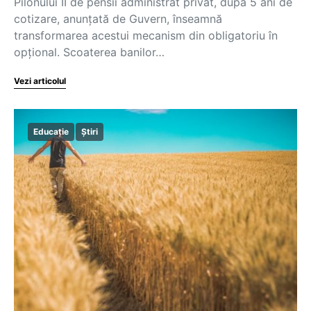
Pilonului II de pensii administrat privat, după 5 ani de
cotizare, anunțată de Guvern, înseamnă
transformarea acestui mecanism din obligatoriu în
opțional. Scoaterea banilor…
Vezi articolul
Educație
Știri