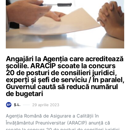
Angajări la Agenția care acreditează
școlile. ARACIP scoate la concurs
20 de posturi de consilieri juridici,
experți și șefi de serviciu / În paralel,
Guvernul caută să reducă numărul
de bugetari
29 aprilie 2023
Ș.L.
Agenția Română de Asigurare a Calității în
Învățământul Preuniversitar (ARACIP) anunță că
scoate la concurs 20 de posturi de consilieri juridici,