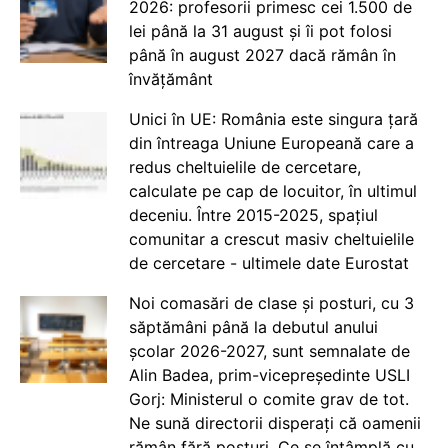
2026: profesorii primesc cei 1.500 de
lei până la 31 august și îi pot folosi
până în august 2027 dacă rămân în
învățământ
Unici în UE: România este singura țară
din întreaga Uniune Europeană care a
redus cheltuielile de cercetare,
calculate pe cap de locuitor, în ultimul
deceniu. Între 2015-2025, spațiul
comunitar a crescut masiv cheltuielile
de cercetare - ultimele date Eurostat
Noi comasări de clase și posturi, cu 3
săptămâni până la debutul anului
școlar 2026-2027, sunt semnalate de
Alin Badea, prim-vicepreședinte USLI
Gorj: Ministerul o comite grav de tot.
Ne sună directorii disperați că oamenii
rămân fără posturi. Ce se întâmplă cu