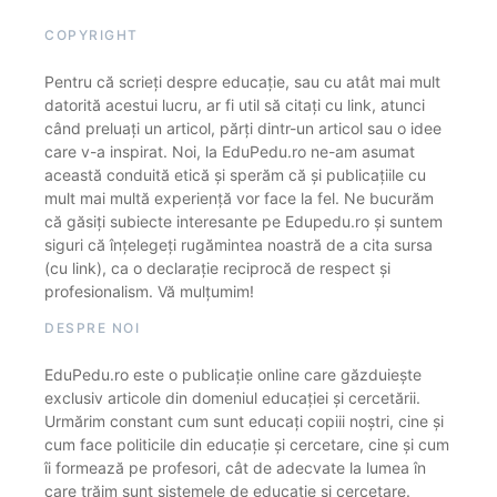
COPYRIGHT
Pentru că scrieți despre educație, sau cu atât mai mult
datorită acestui lucru, ar fi util să citați cu link, atunci
când preluați un articol, părți dintr-un articol sau o idee
care v-a inspirat. Noi, la EduPedu.ro ne-am asumat
această conduită etică și sperăm că și publicațiile cu
mult mai multă experiență vor face la fel. Ne bucurăm
că găsiți subiecte interesante pe Edupedu.ro și suntem
siguri că înțelegeți rugămintea noastră de a cita sursa
(cu link), ca o declarație reciprocă de respect și
profesionalism. Vă mulțumim!
DESPRE NOI
EduPedu.ro este o publicație online care găzduiește
exclusiv articole din domeniul educației și cercetării.
Urmărim constant cum sunt educați copiii noștri, cine și
cum face politicile din educație și cercetare, cine și cum
îi formează pe profesori, cât de adecvate la lumea în
care trăim sunt sistemele de educație și cercetare.