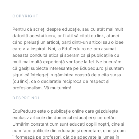
COPYRIGHT
Pentru că scrieți despre educație, sau cu atât mai mult
datorită acestui lucru, ar fi util să citați cu link, atunci
când preluați un articol, părți dintr-un articol sau o idee
care v-a inspirat. Noi, la EduPedu.ro ne-am asumat
această conduită etică și sperăm că și publicațiile cu
mult mai multă experiență vor face la fel. Ne bucurăm
că găsiți subiecte interesante pe Edupedu.ro și suntem
siguri că înțelegeți rugămintea noastră de a cita sursa
(cu link), ca o declarație reciprocă de respect și
profesionalism. Vă mulțumim!
DESPRE NOI
EduPedu.ro este o publicație online care găzduiește
exclusiv articole din domeniul educației și cercetării.
Urmărim constant cum sunt educați copiii noștri, cine și
cum face politicile din educație și cercetare, cine și cum
îi formează pe profesori, cât de adecvate la lumea în