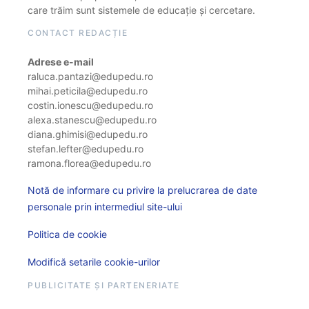
care trăim sunt sistemele de educație și cercetare.
CONTACT REDACȚIE
Adrese e-mail
raluca.pantazi@edupedu.ro
mihai.peticila@edupedu.ro
costin.ionescu@edupedu.ro
alexa.stanescu@edupedu.ro
diana.ghimisi@edupedu.ro
stefan.lefter@edupedu.ro
ramona.florea@edupedu.ro
Notă de informare cu privire la prelucrarea de date
personale prin intermediul site-ului
Politica de cookie
Modifică setarile cookie-urilor
PUBLICITATE ȘI PARTENERIATE