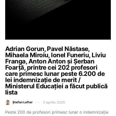
Adrian Gorun, Pavel Năstase,
Mihaela Miroiu, Ionel Funeriu, Liviu
Franga, Anton Anton și Șerban
Foarță, printre cei 202 profesori
care primesc lunar peste 6.200 de
lei indemnizație de merit /
Ministerul Educației a făcut publică
lista
3 aprilie 2025
Ștefan Lefter
Peste 200 de profesori primesc lunar o indemnizație