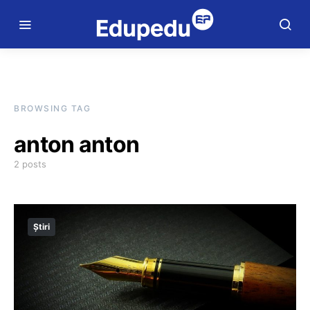
BROWSING TAG
anton anton
2 posts
Știri