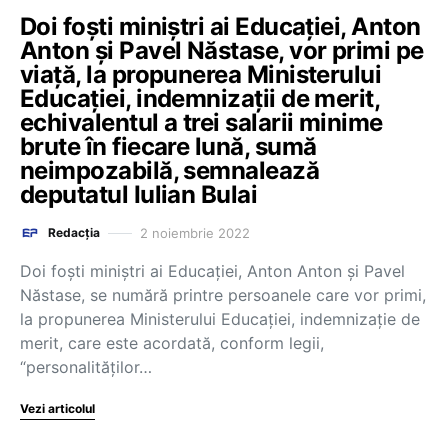
Doi foști miniștri ai Educației, Anton
Anton și Pavel Năstase, vor primi pe
viață, la propunerea Ministerului
Educației, indemnizații de merit,
echivalentul a trei salarii minime
brute în fiecare lună, sumă
neimpozabilă, semnalează
deputatul Iulian Bulai
2 noiembrie 2022
Redacția
Doi foști miniștri ai Educației, Anton Anton și Pavel
Năstase, se numără printre persoanele care vor primi,
la propunerea Ministerului Educației, indemnizație de
merit, care este acordată, conform legii,
“personalităților…
Vezi articolul