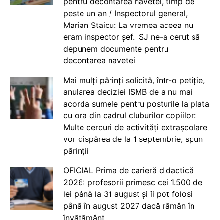
pentru decontarea navetei, timp de
peste un an / Inspectorul general,
Marian Staicu: La vremea aceea nu
eram inspector șef. ISJ ne-a cerut să
depunem documente pentru
decontarea navetei
Mai mulți părinți solicită, într-o petiție,
anularea deciziei ISMB de a nu mai
acorda sumele pentru posturile la plata
cu ora din cadrul cluburilor copiilor:
Multe cercuri de activități extrașcolare
vor dispărea de la 1 septembrie, spun
părinții
OFICIAL Prima de carieră didactică
2026: profesorii primesc cei 1.500 de
lei până la 31 august și îi pot folosi
până în august 2027 dacă rămân în
învățământ