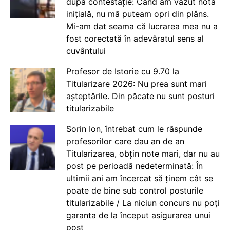
după contestație: Când am văzut nota
inițială, nu mă puteam opri din plâns.
Mi-am dat seama că lucrarea mea nu a
fost corectată în adevăratul sens al
cuvântului
Profesor de Istorie cu 9.70 la
Titularizare 2026: Nu prea sunt mari
așteptările. Din păcate nu sunt posturi
titularizabile
Sorin Ion, întrebat cum le răspunde
profesorilor care dau an de an
Titularizarea, obțin note mari, dar nu au
post pe perioadă nedeterminată: În
ultimii ani am încercat să ținem cât se
poate de bine sub control posturile
titularizabile / La niciun concurs nu poți
garanta de la început asigurarea unui
post