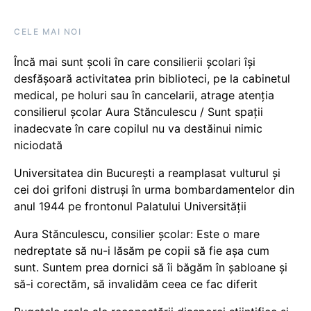
CELE MAI NOI
Încă mai sunt școli în care consilierii școlari își
desfășoară activitatea prin biblioteci, pe la cabinetul
medical, pe holuri sau în cancelarii, atrage atenția
consilierul școlar Aura Stănculescu / Sunt spații
inadecvate în care copilul nu va destăinui nimic
niciodată
Universitatea din București a reamplasat vulturul și
cei doi grifoni distruși în urma bombardamentelor din
anul 1944 pe frontonul Palatului Universității
Aura Stănculescu, consilier școlar: Este o mare
nedreptate să nu-i lăsăm pe copii să fie așa cum
sunt. Suntem prea dornici să îi băgăm în șabloane și
să-i corectăm, să invalidăm ceea ce fac diferit