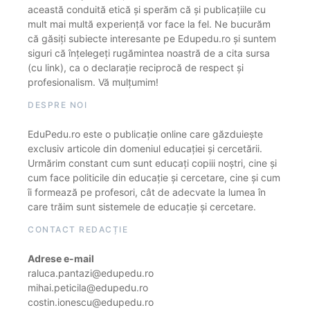
această conduită etică și sperăm că și publicațiile cu
mult mai multă experiență vor face la fel. Ne bucurăm
că găsiți subiecte interesante pe Edupedu.ro și suntem
siguri că înțelegeți rugămintea noastră de a cita sursa
(cu link), ca o declarație reciprocă de respect și
profesionalism. Vă mulțumim!
DESPRE NOI
EduPedu.ro este o publicație online care găzduiește
exclusiv articole din domeniul educației și cercetării.
Urmărim constant cum sunt educați copiii noștri, cine și
cum face politicile din educație și cercetare, cine și cum
îi formează pe profesori, cât de adecvate la lumea în
care trăim sunt sistemele de educație și cercetare.
CONTACT REDACȚIE
Adrese e-mail
raluca.pantazi@edupedu.ro
mihai.peticila@edupedu.ro
costin.ionescu@edupedu.ro