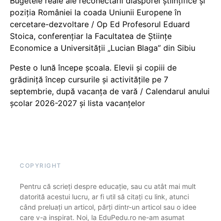
Bugetele reale ale reconectării diasporei științifice și
poziția României la coada Uniunii Europene în
cercetare-dezvoltare / Op Ed Profesorul Eduard
Stoica, conferențiar la Facultatea de Științe
Economice a Universității „Lucian Blaga” din Sibiu
Peste o lună începe școala. Elevii și copiii de
grădiniță încep cursurile și activitățile pe 7
septembrie, după vacanța de vară / Calendarul anului
școlar 2026-2027 și lista vacanțelor
COPYRIGHT
Pentru că scrieți despre educație, sau cu atât mai mult
datorită acestui lucru, ar fi util să citați cu link, atunci
când preluați un articol, părți dintr-un articol sau o idee
care v-a inspirat. Noi, la EduPedu.ro ne-am asumat