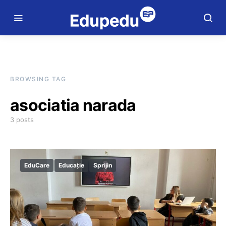
BROWSING TAG
asociatia narada
3 posts
EduCare
Educație
Sprijin