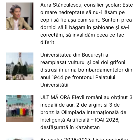
Aura Stănculescu, consilier școlar: Este
o mare nedreptate să nu-i lăsăm pe
copii să fie așa cum sunt. Suntem prea
dornici să îi băgăm în șabloane și să-i
corectăm, să invalidăm ceea ce fac
diferit
Universitatea din București a
reamplasat vulturul și cei doi grifoni
distruși în urma bombardamentelor din
anul 1944 pe frontonul Palatului
Universității
ULTIMĂ ORĂ Elevii români au obținut 3
medalii de aur, 2 de argint și 3 de
bronz la Olimpiada Internațională de
Inteligență Artificială – IOAI 2026,
desfășurată în Kazahstan
An școlar 2026-2027. Lista posturilor