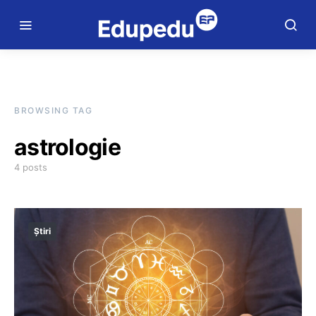
BROWSING TAG
astrologie
4 posts
Știri