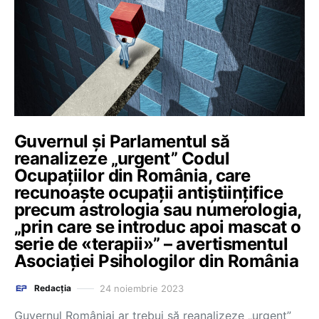
Guvernul și Parlamentul să
reanalizeze „urgent” Codul
Ocupațiilor din România, care
recunoaște ocupații antiștiințifice
precum astrologia sau numerologia,
„prin care se introduc apoi mascat o
serie de «terapii»” – avertismentul
Asociației Psihologilor din România
24 noiembrie 2023
Redacția
Guvernul Româniai ar trebui să reanalizeze „urgent”