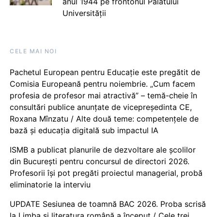
anul 1944 pe frontonul Palatului
Universității
CELE MAI NOI
Pachetul European pentru Educație este pregătit de
Comisia Europeană pentru noiembrie. „Cum facem
profesia de profesor mai atractivă” – temă-cheie în
consultări publice anunțate de vicepreședinta CE,
Roxana Mînzatu / Alte două teme: competențele de
bază și educația digitală sub impactul IA
ISMB a publicat planurile de dezvoltare ale școlilor
din București pentru concursul de directori 2026.
Profesorii își pot pregăti proiectul managerial, probă
eliminatorie la interviu
UPDATE Sesiunea de toamnă BAC 2026. Proba scrisă
la Limba și literatura română a început / Cele trei