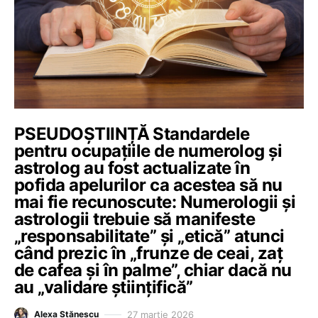
PSEUDOȘTIINȚĂ Standardele
pentru ocupațiile de numerolog și
astrolog au fost actualizate în
pofida apelurilor ca acestea să nu
mai fie recunoscute: Numerologii și
astrologii trebuie să manifeste
„responsabilitate” și „etică” atunci
când prezic în „frunze de ceai, zaț
de cafea și în palme”, chiar dacă nu
au „validare științifică”
27 martie 2026
Alexa Stănescu