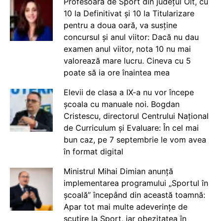
Profesoară de Sport din județul Olt, cu
10 la Definitivat și 10 la Titularizare
pentru a doua oară, va susține
concursul și anul viitor: Dacă nu dau
examen anul viitor, nota 10 nu mai
valorează mare lucru. Cineva cu 5
poate să ia ore înaintea mea
Elevii de clasa a IX-a nu vor începe
școala cu manuale noi. Bogdan
Cristescu, directorul Centrului Național
de Curriculum și Evaluare: În cel mai
bun caz, pe 7 septembrie le vom avea
în format digital
Ministrul Mihai Dimian anunță
implementarea programului „Sportul în
școală” începând din această toamnă:
Apar tot mai multe adeverințe de
scutire la Sport, iar obezitatea în