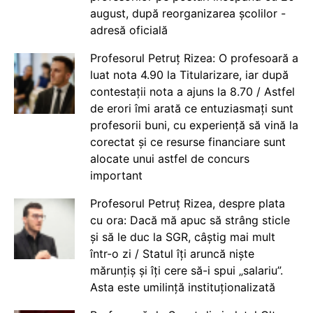
august, după reorganizarea școlilor -
adresă oficială
Profesorul Petruț Rizea: O profesoară a
luat nota 4.90 la Titularizare, iar după
contestații nota a ajuns la 8.70 / Astfel
de erori îmi arată ce entuziasmați sunt
profesorii buni, cu experiență să vină la
corectat și ce resurse financiare sunt
alocate unui astfel de concurs
important
Profesorul Petruț Rizea, despre plata
cu ora: Dacă mă apuc să strâng sticle
și să le duc la SGR, câștig mai mult
într-o zi / Statul îți aruncă niște
mărunțiș și îți cere să-i spui „salariu”.
Asta este umilință instituționalizată