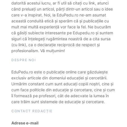
datorită acestui lucru, ar fi util să citați cu link, atunci
când preluați un articol, părți dintr-un articol sau o idee
care v-a inspirat. Noi, la EduPedu.ro ne-am asumat
această conduită etică și sperăm că și publicațiile cu
mult mai multă experiență vor face la fel. Ne bucurăm
că găsiți subiecte interesante pe Edupedu.ro și suntem
siguri că înțelegeți rugămintea noastră de a cita sursa
(cu link), ca o declarație reciprocă de respect și
profesionalism. Vă mulțumim!
DESPRE NOI
EduPedu.ro este o publicație online care găzduiește
exclusiv articole din domeniul educației și cercetării.
Urmărim constant cum sunt educați copiii noștri, cine și
cum face politicile din educație și cercetare, cine și cum
îi formează pe profesori, cât de adecvate la lumea în
care trăim sunt sistemele de educație și cercetare.
CONTACT REDACȚIE
Adrese e-mail