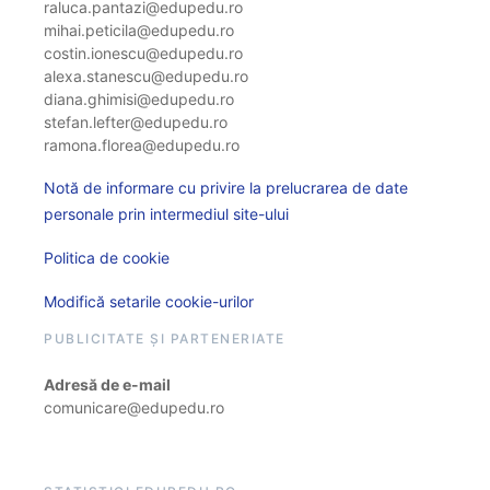
raluca.pantazi@edupedu.ro
mihai.peticila@edupedu.ro
costin.ionescu@edupedu.ro
alexa.stanescu@edupedu.ro
diana.ghimisi@edupedu.ro
stefan.lefter@edupedu.ro
ramona.florea@edupedu.ro
Notă de informare cu privire la prelucrarea de date
personale prin intermediul site-ului
Politica de cookie
Modifică setarile cookie-urilor
PUBLICITATE ȘI PARTENERIATE
Adresă de e-mail
comunicare@edupedu.ro