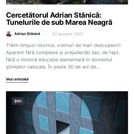
Cercetătorul Adrian Stănică:
Tunelurile de sub Marea Neagră
23 ianuarie 2025
Adrian Stănică
Trăim timpuri istorice, vremuri de mari descoperiri!
Aparent fără complexe și prejudecăți sau, de fapt,
fără o minimă educație elementară în domeniul
științelor naturale. În peste 30 de ani de…
Vezi articolul
Știri