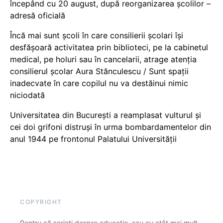
începând cu 20 august, după reorganizarea școlilor –
adresă oficială
Încă mai sunt școli în care consilierii școlari își
desfășoară activitatea prin biblioteci, pe la cabinetul
medical, pe holuri sau în cancelarii, atrage atenția
consilierul școlar Aura Stănculescu / Sunt spații
inadecvate în care copilul nu va destăinui nimic
niciodată
Universitatea din București a reamplasat vulturul și
cei doi grifoni distruși în urma bombardamentelor din
anul 1944 pe frontonul Palatului Universității
COPYRIGHT
Pentru că scrieți despre educație, sau cu atât mai mult