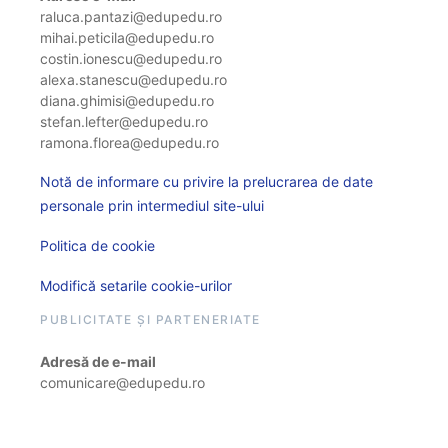
raluca.pantazi@edupedu.ro
mihai.peticila@edupedu.ro
costin.ionescu@edupedu.ro
alexa.stanescu@edupedu.ro
diana.ghimisi@edupedu.ro
stefan.lefter@edupedu.ro
ramona.florea@edupedu.ro
Notă de informare cu privire la prelucrarea de date
personale prin intermediul site-ului
Politica de cookie
Modifică setarile cookie-urilor
PUBLICITATE ȘI PARTENERIATE
Adresă de e-mail
comunicare@edupedu.ro