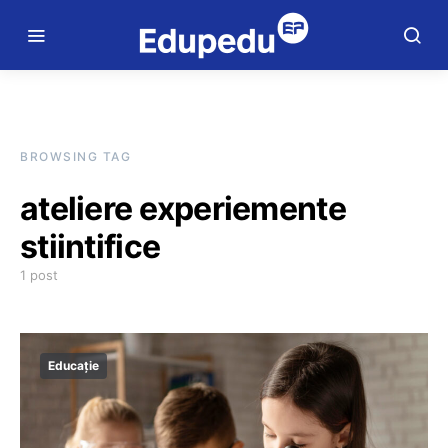
BROWSING TAG
ateliere experiemente
stiintifice
1 post
Educație