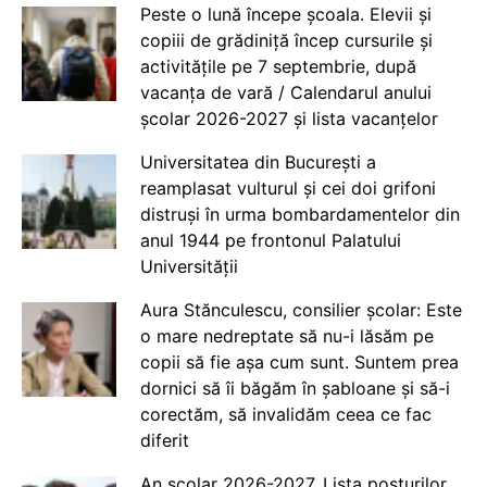
Peste o lună începe școala. Elevii și
copiii de grădiniță încep cursurile și
activitățile pe 7 septembrie, după
vacanța de vară / Calendarul anului
școlar 2026-2027 și lista vacanțelor
Universitatea din București a
reamplasat vulturul și cei doi grifoni
distruși în urma bombardamentelor din
anul 1944 pe frontonul Palatului
Universității
Aura Stănculescu, consilier școlar: Este
o mare nedreptate să nu-i lăsăm pe
copii să fie așa cum sunt. Suntem prea
dornici să îi băgăm în șabloane și să-i
corectăm, să invalidăm ceea ce fac
diferit
An școlar 2026-2027. Lista posturilor