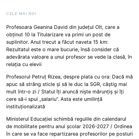
CELE MAI NOI
Profesoara Geanina David din județul Olt, care a
obținut 10 la Titularizare va primi un post de
suplinitor. Anul trecut a făcut naveta 15 km:
Rezultatul este o mare bucurie, însă consider că
adevărata valoare a unui profesor se vede la clasă, în
relația cu elevii
Profesorul Petruț Rizea, despre plata cu ora: Dacă mă
apuc să strâng sticle și să le duc la SGR, câștig mai
mult într-o zi / Statul îți aruncă niște mărunțiș și îți
cere să-i spui „salariu”. Asta este umilință
instituționalizată
Ministerul Educației schimbă regulile din calendarul
de mobilitate pentru anul școlar 2026-2027 / Ordinea
în care se va face repartizarea profesorilor pe posturi