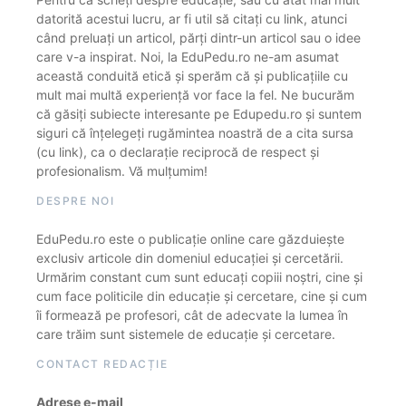
datorită acestui lucru, ar fi util să citați cu link, atunci
când preluați un articol, părți dintr-un articol sau o idee
care v-a inspirat. Noi, la EduPedu.ro ne-am asumat
această conduită etică și sperăm că și publicațiile cu
mult mai multă experiență vor face la fel. Ne bucurăm
că găsiți subiecte interesante pe Edupedu.ro și suntem
siguri că înțelegeți rugămintea noastră de a cita sursa
(cu link), ca o declarație reciprocă de respect și
profesionalism. Vă mulțumim!
DESPRE NOI
EduPedu.ro este o publicație online care găzduiește
exclusiv articole din domeniul educației și cercetării.
Urmărim constant cum sunt educați copiii noștri, cine și
cum face politicile din educație și cercetare, cine și cum
îi formează pe profesori, cât de adecvate la lumea în
care trăim sunt sistemele de educație și cercetare.
CONTACT REDACȚIE
Adrese e-mail