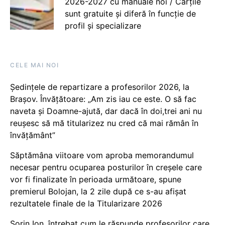
2026-2027 cu manuale noi / Cărțile
sunt gratuite și diferă în funcție de
profil și specializare
CELE MAI NOI
Ședințele de repartizare a profesorilor 2026, la
Brașov. Învățătoare: „Am zis iau ce este. O să fac
naveta și Doamne-ajută, dar dacă în doi,trei ani nu
reușesc să mă titularizez nu cred că mai rămân în
învățământ”
Săptămâna viitoare vom aproba memorandumul
necesar pentru ocuparea posturilor în creșele care
vor fi finalizate în perioada următoare, spune
premierul Bolojan, la 2 zile după ce s-au afișat
rezultatele finale de la Titularizare 2026
Sorin Ion, întrebat cum le răspunde profesorilor care