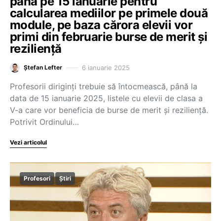
până pe 15 ianuarie pentru
calcularea mediilor pe primele două
module, pe baza cărora elevii vor
primi din februarie burse de merit și
reziliență
6 ianuarie 2025
Ștefan Lefter
Profesorii diriginți trebuie să întocmească, până la
data de 15 ianuarie 2025, listele cu elevii de clasa a
V-a care vor beneficia de burse de merit și reziliență.
Potrivit Ordinului…
Vezi articolul
Profesori
Știri