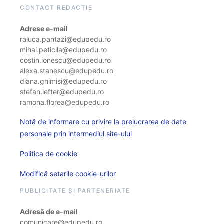
CONTACT REDACȚIE
Adrese e-mail
raluca.pantazi@edupedu.ro
mihai.peticila@edupedu.ro
costin.ionescu@edupedu.ro
alexa.stanescu@edupedu.ro
diana.ghimisi@edupedu.ro
stefan.lefter@edupedu.ro
ramona.florea@edupedu.ro
Notă de informare cu privire la prelucrarea de date
personale prin intermediul site-ului
Politica de cookie
Modifică setarile cookie-urilor
PUBLICITATE ȘI PARTENERIATE
Adresă de e-mail
comunicare@edupedu.ro