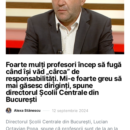
Foarte mulți profesori încep să fugă
când își văd „cârca” de
responsabilități. Mi-e foarte greu să
mai găsesc diriginți, spune
directorul Școlii Centrale din
București
12 septembrie 2024
Alexa Stănescu
Directorul Școlii Centrale din București, Lucian
Octavian Popa, spune că profesorii sunt de la an la