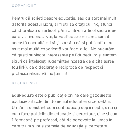
COPYRIGHT
Pentru că scrieți despre educație, sau cu atât mai mult
datorită acestui lucru, ar fi util să citați cu link, atunci
când preluați un articol, părți dintr-un articol sau o idee
care v-a inspirat. Noi, la EduPedu.ro ne-am asumat
această conduită etică și sperăm că și publicațiile cu
mult mai multă experiență vor face la fel. Ne bucurăm
că găsiți subiecte interesante pe Edupedu.ro și suntem
siguri că înțelegeți rugămintea noastră de a cita sursa
(cu link), ca o declarație reciprocă de respect și
profesionalism. Vă mulțumim!
DESPRE NOI
EduPedu.ro este o publicație online care găzduiește
exclusiv articole din domeniul educației și cercetării.
Urmărim constant cum sunt educați copiii noștri, cine și
cum face politicile din educație și cercetare, cine și cum
îi formează pe profesori, cât de adecvate la lumea în
care trăim sunt sistemele de educație și cercetare.