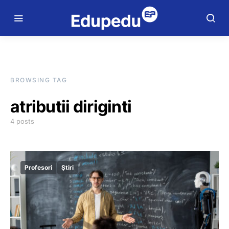
BROWSING TAG
atributii diriginti
4 posts
Profesori
Știri