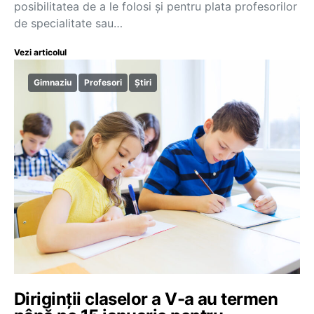
posibilitatea de a le folosi și pentru plata profesorilor
de specialitate sau…
Vezi articolul
Gimnaziu
Profesori
Știri
Diriginții claselor a V-a au termen