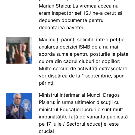
Marian Staicu: La vremea aceea nu
eram inspector șef. ISJ ne-a cerut să
depunem documente pentru
decontarea navetei
Mai mulți părinți solicită, într-o petiție,
anularea deciziei ISMB de a nu mai
acorda sumele pentru posturile la plata
cu ora din cadrul cluburilor copiilor:
Multe cercuri de activități extrașcolare
vor dispărea de la 1 septembrie, spun
părinții
Ministrul interimar al Muncii Dragos
Pîslaru: În urma ultimelor discuții cu
ministrul Educației lucrurile sunt mult
îmbunătățite față de varianta publicată
pe 17 iulie / Sectorul educației este
crucial