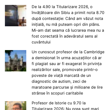
De la 4.90 la Titularizare 2026, o
învățătoare din Sibiu a primit nota 8.70
după contestație: Când am văzut nota
inițială, nu mă puteam opri din plâns.
Mi-am dat seama că lucrarea mea nu a
fost corectată în adevăratul sens al
cuvântului
Un cunoscut profesor de la Cambridge
a demisionat în urma acuzațiilor că ar
fi plagiat sau ar fi exagerat în privința
realizărilor sale, promovate printr-o
poveste de viață marcată de un
diagnostic de autism, zeci de
maratoane parcurse și milioane de lire
strânse în scopuri caritabile
Profesor de Istorie cu 9.70 la
Titularizare 2026: Nu prea sunt mari