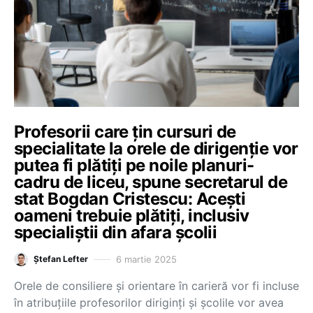
Profesorii care țin cursuri de
specialitate la orele de dirigenție vor
putea fi plătiți pe noile planuri-
cadru de liceu, spune secretarul de
stat Bogdan Cristescu: Acești
oameni trebuie plătiți, inclusiv
specialiștii din afara școlii
6 martie 2025
Ștefan Lefter
Orele de consiliere și orientare în carieră vor fi incluse
în atribuțiile profesorilor diriginți și școlile vor avea