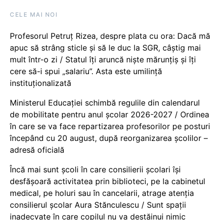
CELE MAI NOI
Profesorul Petruț Rizea, despre plata cu ora: Dacă mă
apuc să strâng sticle și să le duc la SGR, câștig mai
mult într-o zi / Statul îți aruncă niște mărunțiș și îți
cere să-i spui „salariu”. Asta este umilință
instituționalizată
Ministerul Educației schimbă regulile din calendarul
de mobilitate pentru anul școlar 2026-2027 / Ordinea
în care se va face repartizarea profesorilor pe posturi
începând cu 20 august, după reorganizarea școlilor –
adresă oficială
Încă mai sunt școli în care consilierii școlari își
desfășoară activitatea prin biblioteci, pe la cabinetul
medical, pe holuri sau în cancelarii, atrage atenția
consilierul școlar Aura Stănculescu / Sunt spații
inadecvate în care copilul nu va destăinui nimic