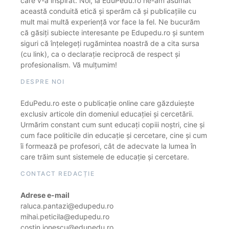
care v-a inspirat. Noi, la EduPedu.ro ne-am asumat
această conduită etică și sperăm că și publicațiile cu
mult mai multă experiență vor face la fel. Ne bucurăm
că găsiți subiecte interesante pe Edupedu.ro și suntem
siguri că înțelegeți rugămintea noastră de a cita sursa
(cu link), ca o declarație reciprocă de respect și
profesionalism. Vă mulțumim!
DESPRE NOI
EduPedu.ro este o publicație online care găzduiește
exclusiv articole din domeniul educației și cercetării.
Urmărim constant cum sunt educați copiii noștri, cine și
cum face politicile din educație și cercetare, cine și cum
îi formează pe profesori, cât de adecvate la lumea în
care trăim sunt sistemele de educație și cercetare.
CONTACT REDACȚIE
Adrese e-mail
raluca.pantazi@edupedu.ro
mihai.peticila@edupedu.ro
costin.ionescu@edupedu.ro