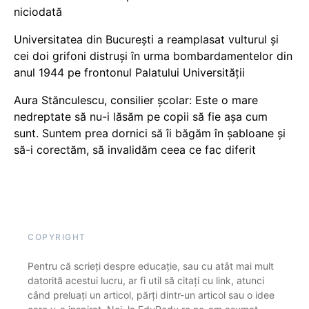
niciodată
Universitatea din București a reamplasat vulturul și
cei doi grifoni distruși în urma bombardamentelor din
anul 1944 pe frontonul Palatului Universității
Aura Stănculescu, consilier școlar: Este o mare
nedreptate să nu-i lăsăm pe copii să fie așa cum
sunt. Suntem prea dornici să îi băgăm în șabloane și
să-i corectăm, să invalidăm ceea ce fac diferit
COPYRIGHT
Pentru că scrieți despre educație, sau cu atât mai mult
datorită acestui lucru, ar fi util să citați cu link, atunci
când preluați un articol, părți dintr-un articol sau o idee