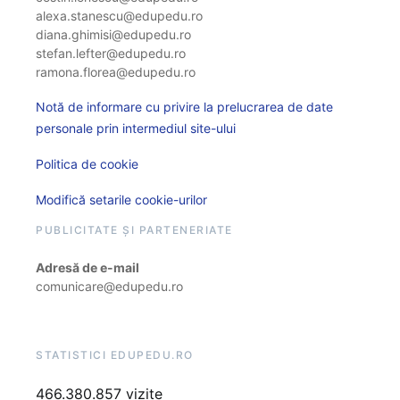
alexa.stanescu@edupedu.ro
diana.ghimisi@edupedu.ro
stefan.lefter@edupedu.ro
ramona.florea@edupedu.ro
Notă de informare cu privire la prelucrarea de date
personale prin intermediul site-ului
Politica de cookie
Modifică setarile cookie-urilor
PUBLICITATE ȘI PARTENERIATE
Adresă de e-mail
comunicare@edupedu.ro
STATISTICI EDUPEDU.RO
466.380.857 vizite