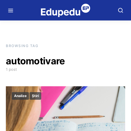
BROWSING TAG
automotivare
1 post
Analize
Știri