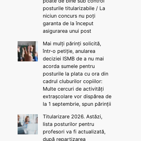
poate de bine sub control
posturile titularizabile / La
niciun concurs nu poți
garanta de la început
asigurarea unui post
Mai mulți părinți solicită,
într-o petiție, anularea
deciziei ISMB de a nu mai
acorda sumele pentru
posturile la plata cu ora din
cadrul cluburilor copiilor:
Multe cercuri de activități
extrașcolare vor dispărea de
la 1 septembrie, spun părinții
Titularizare 2026. Astăzi,
lista posturilor pentru
profesori va fi actualizată,
după repartizarea