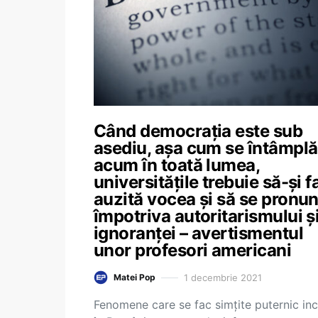
Când democrația este sub
asediu, așa cum se întâmplă
acum în toată lumea,
universitățile trebuie să-și f
auzită vocea și să se pronu
împotriva autoritarismului ș
ignoranței – avertismentul
unor profesori americani
1 decembrie 2021
Matei Pop
Fenomene care se fac simțite puternic inc