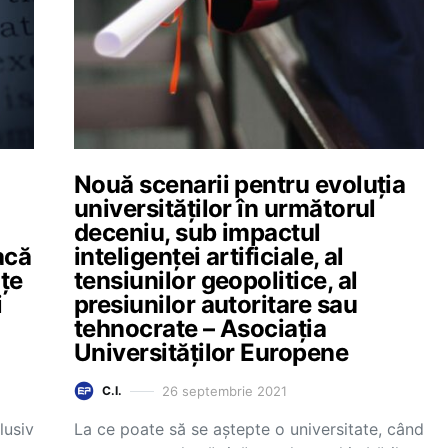
Nouă scenarii pentru evoluția
universităților în următorul
deceniu, sub impactul
acă
inteligenței artificiale, al
nțe
tensiunilor geopolitice, al
i
presiunilor autoritare sau
tehnocrate – Asociația
Universităților Europene
26 septembrie 2021
C.I.
lusiv
La ce poate să se aștepte o universitate, când