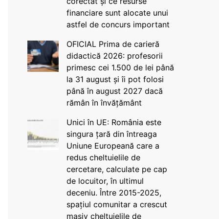
corectat și ce resurse
financiare sunt alocate unui
astfel de concurs important
OFICIAL Prima de carieră
didactică 2026: profesorii
primesc cei 1.500 de lei până
la 31 august și îi pot folosi
până în august 2027 dacă
rămân în învățământ
Unici în UE: România este
singura țară din întreaga
Uniune Europeană care a
redus cheltuielile de
cercetare, calculate pe cap
de locuitor, în ultimul
deceniu. Între 2015-2025,
spațiul comunitar a crescut
masiv cheltuielile de