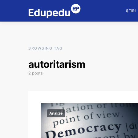
ȘTIRI
BROWSING TAG
autoritarism
2 posts
Analize