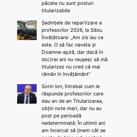
păcate nu sunt posturi
titularizabile
Ședințele de repartizare a
profesorilor 2026, la Sibiu.
Învățătoare: „Am zis iau ce
este. O să fac naveta și
Doamne-ajută, dar dacă în
doi,trei ani nu reușesc să mă
titularizez nu cred că mai
rămân în învățământ”
Sorin Ion, întrebat cum le
răspunde profesorilor care
dau an de an Titularizarea,
obțin note mari, dar nu au
post pe perioadă
nedeterminată: În ultimii ani
am încercat să ținem cât se