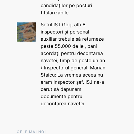
candidaților pe posturi
titularizabile
Șeful ISJ Gorj, alți 8
inspectori și personal
auxiliar trebuie să returneze
peste 55.000 de lei, bani
acordați pentru decontarea
navetei, timp de peste un an
/ Inspectorul general, Marian
Staicu: La vremea aceea nu
eram inspector șef. ISJ ne-a
cerut să depunem
documente pentru
decontarea navetei
CELE MAI NOI