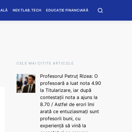
OALĂ
NEXTLAB.TECH
EDUCAȚIE FINANCIARĂ
CELE MAI CITITE ARTICOLE
Profesorul Petruț Rizea: O
profesoară a luat nota 4.90
la Titularizare, iar după
contestații nota a ajuns la
8.70 / Astfel de erori îmi
arată ce entuziasmați sunt
profesorii buni, cu
experiență să vină la