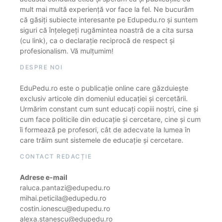
mult mai multă experiență vor face la fel. Ne bucurăm
că găsiți subiecte interesante pe Edupedu.ro și suntem
siguri că înțelegeți rugămintea noastră de a cita sursa
(cu link), ca o declarație reciprocă de respect și
profesionalism. Vă mulțumim!
DESPRE NOI
EduPedu.ro este o publicație online care găzduiește
exclusiv articole din domeniul educației și cercetării.
Urmărim constant cum sunt educați copiii noștri, cine și
cum face politicile din educație și cercetare, cine și cum
îi formează pe profesori, cât de adecvate la lumea în
care trăim sunt sistemele de educație și cercetare.
CONTACT REDACȚIE
Adrese e-mail
raluca.pantazi@edupedu.ro
mihai.peticila@edupedu.ro
costin.ionescu@edupedu.ro
alexa.stanescu@edupedu.ro