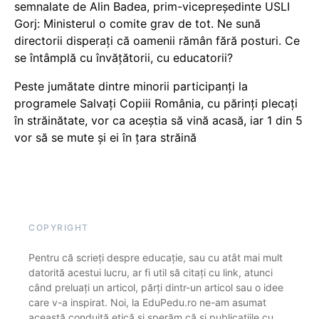
semnalate de Alin Badea, prim-vicepreședinte USLI
Gorj: Ministerul o comite grav de tot. Ne sună
directorii disperați că oamenii rămân fără posturi. Ce
se întâmplă cu învățătorii, cu educatorii?
Peste jumătate dintre minorii participanți la
programele Salvați Copiii România, cu părinți plecați
în străinătate, vor ca aceștia să vină acasă, iar 1 din 5
vor să se mute și ei în țara străină
COPYRIGHT
Pentru că scrieți despre educație, sau cu atât mai mult
datorită acestui lucru, ar fi util să citați cu link, atunci
când preluați un articol, părți dintr-un articol sau o idee
care v-a inspirat. Noi, la EduPedu.ro ne-am asumat
această conduită etică și sperăm că și publicațiile cu