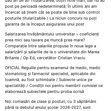
dau an de an Titularizarea, obțin note mari, dar nu au
post pe perioadă nedeterminată: În ultimii ani am
încercat să ținem cât se poate de bine sub control
posturile titularizabile / La niciun concurs nu poți
garanta de la început asigurarea unui post
Salarizarea învățământului universitar – coeficienți
prea mici sau taxare pe muncă prea mare?
Comparație între salariile propuse în noua lege a
salarizării și salariile de la o universitate din Marea
Britanie / Op Ed, cercetător Cristian Vraciu
OFICIAL Regulile pentru examenul de medic, medic
stomatolog și farmacist specialist, aplicabile din
toamnă, au fost schimbate / Subiecte unice pe
specialități / Condiții noi pentru membrii comisiei ce
elaborează subiectele pentru proba scrisă
Noi comasări de clase și posturi, cu 3 săptămâni
până la debutul anului școlar 2026-2027, sunt