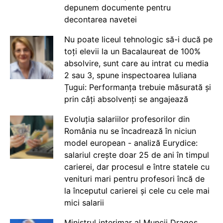
depunem documente pentru
decontarea navetei
Nu poate liceul tehnologic să-i ducă pe
toți elevii la un Bacalaureat de 100%
absolvire, sunt care au intrat cu media
2 sau 3, spune inspectoarea Iuliana
Țugui: Performanța trebuie măsurată și
prin câți absolvenți se angajează
Evoluția salariilor profesorilor din
România nu se încadrează în niciun
model european - analiză Eurydice:
salariul crește doar 25 de ani în timpul
carierei, dar procesul e între statele cu
venituri mari pentru profesori încă de
la începutul carierei și cele cu cele mai
mici salarii
Ministrul interimar al Muncii Dragos