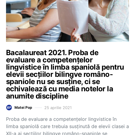
Bacalaureat 2021. Proba de
evaluare a competențelor
lingvistice în limba spaniolă pentru
elevii secțiilor bilingve româno-
spaniole nu se susține, ci se
echivalează cu media notelor la
anumite discipline
25 aprilie 2021
Matei Pop
Proba de evaluare a competențelor lingvistice în
limba spaniolă care trebuia susținută de elevii clasei a
XII-a ai secțiilor bilingve româno-spaniole se