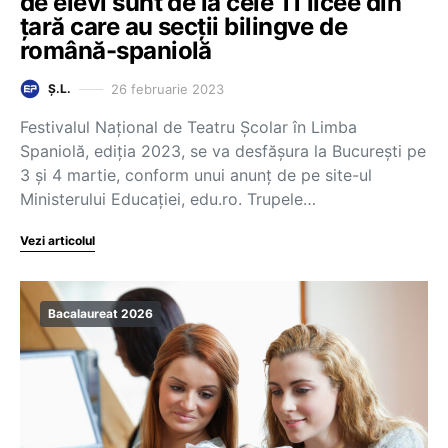
de elevi sunt de la cele 11 licee din
țară care au secții bilingve de
română-spaniolă
26 februarie 2023
Ș.L.
Festivalul Național de Teatru Școlar în Limba
Spaniolă, ediția 2023, se va desfășura la București pe
3 și 4 martie, conform unui anunț de pe site-ul
Ministerului Educației, edu.ro. Trupele…
Vezi articolul
Bacalaureat 2026