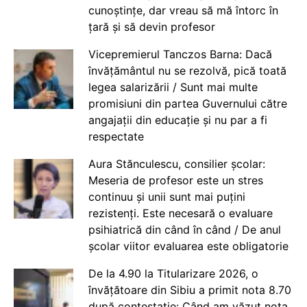
cunoștințe, dar vreau să mă întorc în
țară și să devin profesor
Vicepremierul Tanczos Barna: Dacă
învățământul nu se rezolvă, pică toată
legea salarizării / Sunt mai multe
promisiuni din partea Guvernului către
angajații din educație și nu par a fi
respectate
Aura Stănculescu, consilier școlar:
Meseria de profesor este un stres
continuu și unii sunt mai puțini
rezistenți. Este necesară o evaluare
psihiatrică din când în când / De anul
școlar viitor evaluarea este obligatorie
De la 4.90 la Titularizare 2026, o
învățătoare din Sibiu a primit nota 8.70
după contestație: Când am văzut nota