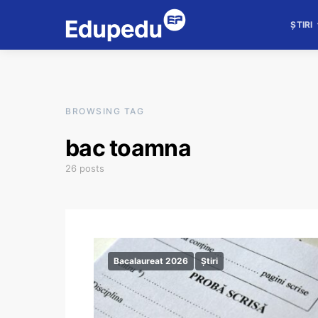
ȘTIRI
BROWSING TAG
bac toamna
26 posts
Bacalaureat 2026
Știri