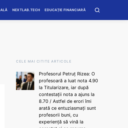
OALĂ
NEXTLAB.TECH
EDUCAȚIE FINANCIARĂ
CELE MAI CITITE ARTICOLE
Profesorul Petruț Rizea: O
profesoară a luat nota 4.90
la Titularizare, iar după
contestații nota a ajuns la
8.70 / Astfel de erori îmi
arată ce entuziasmați sunt
profesorii buni, cu
experiență să vină la