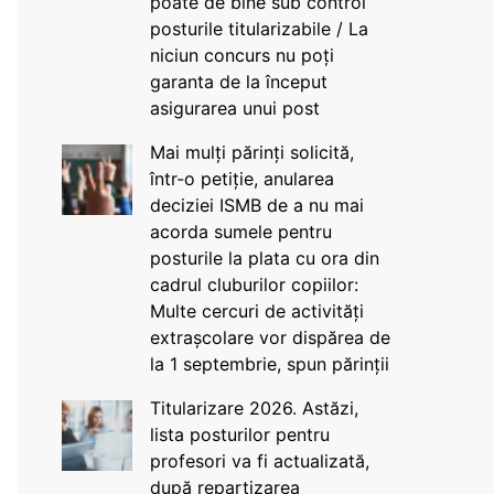
poate de bine sub control
posturile titularizabile / La
niciun concurs nu poți
garanta de la început
asigurarea unui post
Mai mulți părinți solicită,
într-o petiție, anularea
deciziei ISMB de a nu mai
acorda sumele pentru
posturile la plata cu ora din
cadrul cluburilor copiilor:
Multe cercuri de activități
extrașcolare vor dispărea de
la 1 septembrie, spun părinții
Titularizare 2026. Astăzi,
lista posturilor pentru
profesori va fi actualizată,
după repartizarea