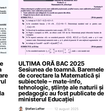
ie
ULTIMA ORĂ BAC 2025
a
Sesiunea de toamnă. Baremele
are
de corectare la Matematică și
rul
subiectele – mate-info,
tehnologic, științe ale naturii și
da
pedagogic au fost publicate de
ministerul Educației
12 august 2025
Ștefan Lefter