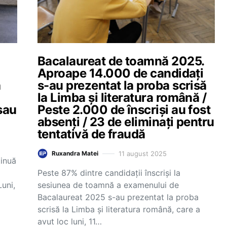
Bacalaureat de toamnă 2025.
Aproape 14.000 de candidați
a
s-au prezentat la proba scrisă
la Limba și literatura română /
 sau
Peste 2.000 de înscriși au fost
absenți / 23 de eliminați pentru
tentativă de fraudă
11 august 2025
Ruxandra Matei
inuă
Peste 87% dintre candidații înscriși la
Luni,
sesiunea de toamnă a examenului de
Bacalaureat 2025 s-au prezentat la proba
scrisă la Limba și literatura română, care a
avut loc luni, 11…