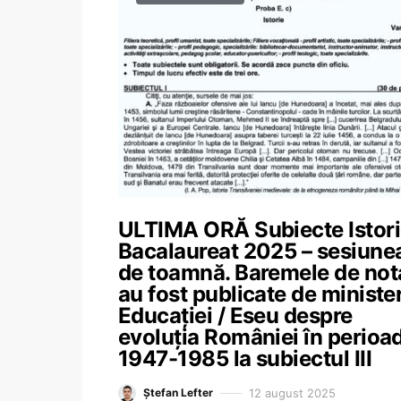
ULTIMA ORĂ Subiecte Istor
Bacalaureat 2025 – sesiune
de toamnă. Baremele de not
au fost publicate de ministe
Educației / Eseu despre
evoluția României în perioa
1947-1985 la subiectul III
12 august 2025
Ștefan Lefter