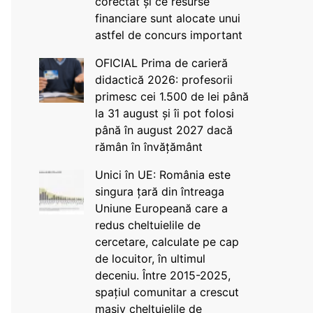
corectat și ce resurse
financiare sunt alocate unui
astfel de concurs important
OFICIAL Prima de carieră
didactică 2026: profesorii
primesc cei 1.500 de lei până
la 31 august și îi pot folosi
până în august 2027 dacă
rămân în învățământ
Unici în UE: România este
singura țară din întreaga
Uniune Europeană care a
redus cheltuielile de
cercetare, calculate pe cap
de locuitor, în ultimul
deceniu. Între 2015-2025,
spațiul comunitar a crescut
masiv cheltuielile de