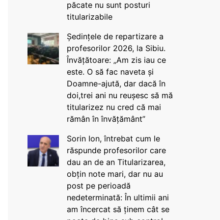
păcate nu sunt posturi
titularizabile
Ședințele de repartizare a
profesorilor 2026, la Sibiu.
Învățătoare: „Am zis iau ce
este. O să fac naveta și
Doamne-ajută, dar dacă în
doi,trei ani nu reușesc să mă
titularizez nu cred că mai
rămân în învățământ”
Sorin Ion, întrebat cum le
răspunde profesorilor care
dau an de an Titularizarea,
obțin note mari, dar nu au
post pe perioadă
nedeterminată: În ultimii ani
am încercat să ținem cât se