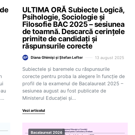
 de
ULTIMA ORĂ Subiecte Logică,
Psihologie, Sociologie și
Filosofie BAC 2025 – sesiunea
de toamnă. Descarcă cerințele
primite de candidați și
răspunsurile corecte
13 august 2025
Diana Ghimiși și Ștefan Lefter
Subiectele și baremele cu răspunsurile
n
corecte pentru proba la alegere în funcție de
ui
profil de la examenul de Bacalaureat 2025 –
-au
sesiunea august au fost publicate de
i…
Ministerul Educației și…
Vezi articolul
Bacalaureat 2026