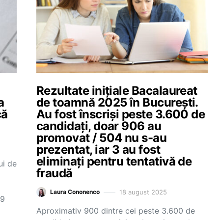
Rezultate inițiale Bacalaureat
a
de toamnă 2025 în București.
că
Au fost înscriși peste 3.600 de
candidați, doar 906 au
promovat / 504 nu s-au
prezentat, iar 3 au fost
eliminați pentru tentativă de
ui de
fraudă
18 august 2025
Laura Cononenco
19
Aproximativ 900 dintre cei peste 3.600 de