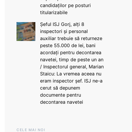
candidaților pe posturi
titularizabile
Șeful ISJ Gorj, alți 8
inspectori și personal
auxiliar trebuie să returneze
peste 55.000 de lei, bani
acordați pentru decontarea
navetei, timp de peste un an
/ Inspectorul general, Marian
Staicu: La vremea aceea nu
eram inspector șef. ISJ ne-a
cerut să depunem
documente pentru
decontarea navetei
CELE MAI NOI