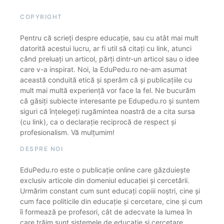
COPYRIGHT
Pentru că scrieți despre educație, sau cu atât mai mult
datorită acestui lucru, ar fi util să citați cu link, atunci
când preluați un articol, părți dintr-un articol sau o idee
care v-a inspirat. Noi, la EduPedu.ro ne-am asumat
această conduită etică și sperăm că și publicațiile cu
mult mai multă experiență vor face la fel. Ne bucurăm
că găsiți subiecte interesante pe Edupedu.ro și suntem
siguri că înțelegeți rugămintea noastră de a cita sursa
(cu link), ca o declarație reciprocă de respect și
profesionalism. Vă mulțumim!
DESPRE NOI
EduPedu.ro este o publicație online care găzduiește
exclusiv articole din domeniul educației și cercetării.
Urmărim constant cum sunt educați copiii noștri, cine și
cum face politicile din educație și cercetare, cine și cum
îi formează pe profesori, cât de adecvate la lumea în
care trăim sunt sistemele de educație și cercetare.