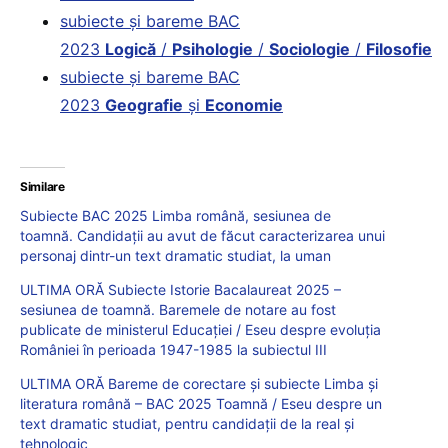
subiecte și bareme BAC
2023
Logică
/
Psihologie
/
Sociologie
/
Filosofie
subiecte și bareme BAC
2023
Geografie
și
Economie
Similare
Subiecte BAC 2025 Limba română, sesiunea de
toamnă. Candidații au avut de făcut caracterizarea unui
personaj dintr-un text dramatic studiat, la uman
ULTIMA ORĂ Subiecte Istorie Bacalaureat 2025 –
sesiunea de toamnă. Baremele de notare au fost
publicate de ministerul Educației / Eseu despre evoluția
României în perioada 1947-1985 la subiectul III
ULTIMA ORĂ Bareme de corectare și subiecte Limba și
literatura română – BAC 2025 Toamnă / Eseu despre un
text dramatic studiat, pentru candidații de la real și
tehnologic