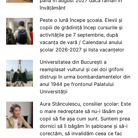
până în august 2027 dacă rămân în
învățământ
Peste o lună începe școala. Elevii și
copiii de grădiniță încep cursurile și
activitățile pe 7 septembrie, după
vacanța de vară / Calendarul anului
școlar 2026-2027 și lista vacanțelor
Universitatea din București a
reamplasat vulturul și cei doi grifoni
distruși în urma bombardamentelor din
anul 1944 pe frontonul Palatului
Universității
Aura Stănculescu, consilier școlar: Este
o mare nedreptate să nu-i lăsăm pe
copii să fie așa cum sunt. Suntem prea
dornici să îi băgăm în șabloane și să-i
corectăm, să invalidăm ceea ce fac