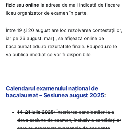
fizic
sau
online
la adresa de mail indicată de fiecare
liceu organizator de examen în parte.
Între 19 și 20 august are loc rezolvarea contestațiilor,
iar pe 26 august, marți, se afișează online pe
bacalaureat.edu.ro rezultatele finale. Edupedu.ro le
va publica imediat ce vor fi disponibile.
Calendarul examenului național de
bacalaureat – Sesiunea august 2025
:
14-21 iulie 2025:
Înscrierea candidaților la a
doua sesiune de examen, inclusiv a candidaților
care au promovat examenele de corigențe