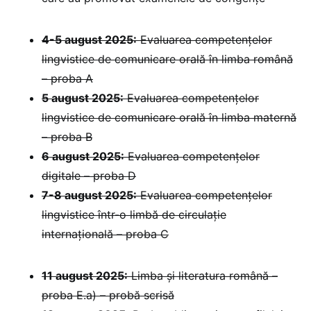
4-5 august 2025:
Evaluarea competențelor
lingvistice de comunicare orală în limba română
– proba A
5 august 2025:
Evaluarea competențelor
lingvistice de comunicare orală în limba maternă
– proba B
6 august 2025:
⁠Evaluarea competențelor
digitale – proba D
7-8 august 2025:
Evaluarea competențelor
lingvistice într-o limbă de circulație
internațională – proba C
11 august 2025:
Limba și literatura română –
proba E.a) – probă scrisă