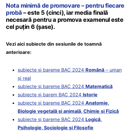
Nota minimă de promovare – pentru fiecare
probă
– este 5 (cinci), iar media finală
necesară pentru a promova examenul este
cel puțin 6 (șase).
Vezi aici subiecte din sesiunile de toamnă
anterioare:
subiecte și bareme BAC 2024
Română
– uman
și real
subiecte și bareme BAC 2024
Matematică
subiecte și barem BAC 2024
Istorie
subiecte și bareme BAC 2024
Anatomie,
Biologie vegetală și animală, Chimie și Fizică
subiecte și bareme BAC 2024
Logică,
Psihologie, Sociologie și Filosofie