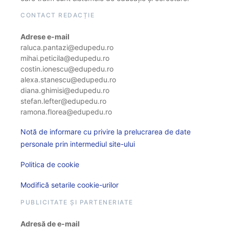
CONTACT REDACȚIE
Adrese e-mail
raluca.pantazi@edupedu.ro
mihai.peticila@edupedu.ro
costin.ionescu@edupedu.ro
alexa.stanescu@edupedu.ro
diana.ghimisi@edupedu.ro
stefan.lefter@edupedu.ro
ramona.florea@edupedu.ro
Notă de informare cu privire la prelucrarea de date
personale prin intermediul site-ului
Politica de cookie
Modifică setarile cookie-urilor
PUBLICITATE ȘI PARTENERIATE
Adresă de e-mail