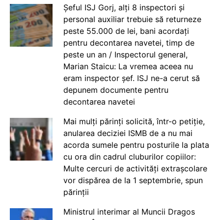
Șeful ISJ Gorj, alți 8 inspectori și
personal auxiliar trebuie să returneze
peste 55.000 de lei, bani acordați
pentru decontarea navetei, timp de
peste un an / Inspectorul general,
Marian Staicu: La vremea aceea nu
eram inspector șef. ISJ ne-a cerut să
depunem documente pentru
decontarea navetei
Mai mulți părinți solicită, într-o petiție,
anularea deciziei ISMB de a nu mai
acorda sumele pentru posturile la plata
cu ora din cadrul cluburilor copiilor:
Multe cercuri de activități extrașcolare
vor dispărea de la 1 septembrie, spun
părinții
Ministrul interimar al Muncii Dragos