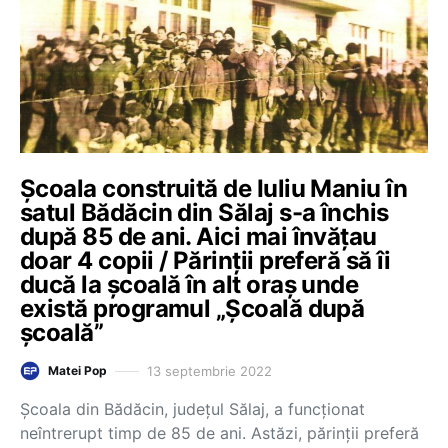
Şcoala construită de Iuliu Maniu în
satul Bădăcin din Sălaj s-a închis
după 85 de ani. Aici mai învățau
doar 4 copii / Părinții preferă să îi
ducă la școală în alt oraș unde
există programul „Școală după
școală”
13 septembrie 2022
Matei Pop
Școala din Bădăcin, județul Sălaj, a funcţionat
neîntrerupt timp de 85 de ani. Astăzi, părinţii preferă