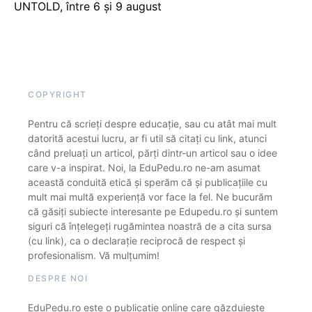
UNTOLD, între 6 și 9 august
COPYRIGHT
Pentru că scrieți despre educație, sau cu atât mai mult
datorită acestui lucru, ar fi util să citați cu link, atunci
când preluați un articol, părți dintr-un articol sau o idee
care v-a inspirat. Noi, la EduPedu.ro ne-am asumat
această conduită etică și sperăm că și publicațiile cu
mult mai multă experiență vor face la fel. Ne bucurăm
că găsiți subiecte interesante pe Edupedu.ro și suntem
siguri că înțelegeți rugămintea noastră de a cita sursa
(cu link), ca o declarație reciprocă de respect și
profesionalism. Vă mulțumim!
DESPRE NOI
EduPedu.ro este o publicație online care găzduiește