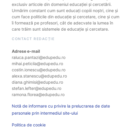
exclusiv articole din domeniul educației și cercetării.
Urmărim constant cum sunt educați copiii noștri, cine și
cum face politicile din educație și cercetare, cine și cum
îi formează pe profesori, cât de adecvate la lumea în
care trăim sunt sistemele de educație și cercetare.
CONTACT REDACȚIE
Adrese e-mail
raluca.pantazi@edupedu.ro
mihai.peticila@edupedu.ro
costin.ionescu@edupedu.ro
alexa.stanescu@edupedu.ro
diana.ghimisi@edupedu.ro
stefan.lefter@edupedu.ro
ramona.florea@edupedu.ro
Notă de informare cu privire la prelucrarea de date
personale prin intermediul site-ului
Politica de cookie