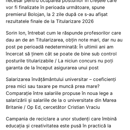
necesar pentru ocuparea posturilor în creșele care
vor fi finalizate în perioada următoare, spune
premierul Bolojan, la 2 zile după ce s-au afișat
rezultatele finale de la Titularizare 2026
Sorin Ion, întrebat cum le răspunde profesorilor care
dau an de an Titularizarea, obțin note mari, dar nu au
post pe perioadă nedeterminată: În ultimii ani am
încercat să ținem cât se poate de bine sub control
posturile titularizabile / La niciun concurs nu poți
garanta de la început asigurarea unui post
Salarizarea învățământului universitar – coeficienți
prea mici sau taxare pe muncă prea mare?
Comparație între salariile propuse în noua lege a
salarizării și salariile de la o universitate din Marea
Britanie / Op Ed, cercetător Cristian Vraciu
Campania de reciclare a unor studenți care îmbină
educația și creativitatea este pusă în practică la