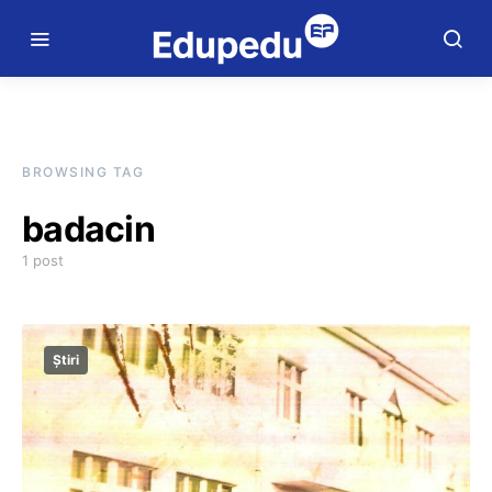
BROWSING TAG
badacin
1 post
Știri