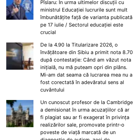
Pîslaru: În urma ultimelor discuții cu
ministrul Educației lucrurile sunt mult
îmbunătățite față de varianta publicată
pe 17 iulie / Sectorul educației este
crucial
De la 4.90 la Titularizare 2026, o
învățătoare din Sibiu a primit nota 8.70
după contestație: Când am văzut nota
inițială, nu mă puteam opri din plâns.
Mi-am dat seama că lucrarea mea nu a
fost corectată în adevăratul sens al
cuvântului
Un cunoscut profesor de la Cambridge
a demisionat în urma acuzațiilor că ar
fi plagiat sau ar fi exagerat în privința
realizărilor sale, promovate printr-o
poveste de viață marcată de un
diagnostic de autism, zeci de