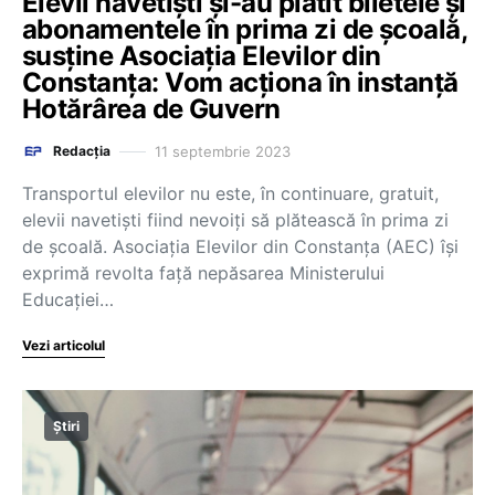
Elevii navetiști și-au plătit biletele și
abonamentele în prima zi de școală,
susține Asociația Elevilor din
Constanța: Vom acționa în instanță
Hotărârea de Guvern
11 septembrie 2023
Redacția
Transportul elevilor nu este, în continuare, gratuit,
elevii navetiști fiind nevoiți să plătească în prima zi
de școală. Asociația Elevilor din Constanța (AEC) își
exprimă revolta faţă nepăsarea Ministerului
Educației…
Vezi articolul
Știri