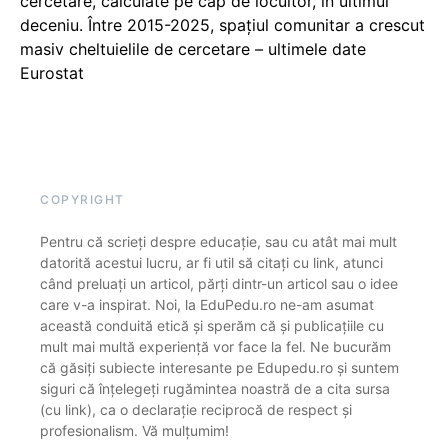
cercetare, calculate pe cap de locuitor, în ultimul
deceniu. Între 2015-2025, spațiul comunitar a crescut
masiv cheltuielile de cercetare – ultimele date
Eurostat
COPYRIGHT
Pentru că scrieți despre educație, sau cu atât mai mult
datorită acestui lucru, ar fi util să citați cu link, atunci
când preluați un articol, părți dintr-un articol sau o idee
care v-a inspirat. Noi, la EduPedu.ro ne-am asumat
această conduită etică și sperăm că și publicațiile cu
mult mai multă experiență vor face la fel. Ne bucurăm
că găsiți subiecte interesante pe Edupedu.ro și suntem
siguri că înțelegeți rugămintea noastră de a cita sursa
(cu link), ca o declarație reciprocă de respect și
profesionalism. Vă mulțumim!