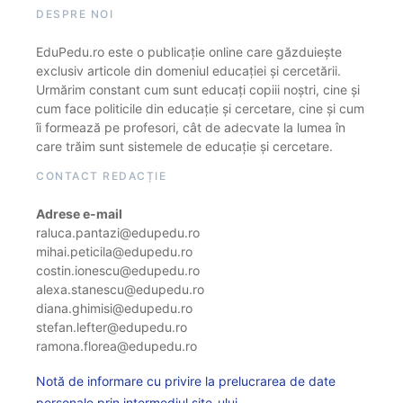
DESPRE NOI
EduPedu.ro este o publicație online care găzduiește
exclusiv articole din domeniul educației și cercetării.
Urmărim constant cum sunt educați copiii noștri, cine și
cum face politicile din educație și cercetare, cine și cum
îi formează pe profesori, cât de adecvate la lumea în
care trăim sunt sistemele de educație și cercetare.
CONTACT REDACȚIE
Adrese e-mail
raluca.pantazi@edupedu.ro
mihai.peticila@edupedu.ro
costin.ionescu@edupedu.ro
alexa.stanescu@edupedu.ro
diana.ghimisi@edupedu.ro
stefan.lefter@edupedu.ro
ramona.florea@edupedu.ro
Notă de informare cu privire la prelucrarea de date
personale prin intermediul site-ului