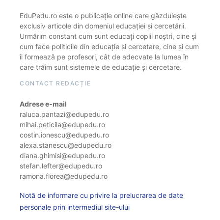
EduPedu.ro este o publicație online care găzduiește
exclusiv articole din domeniul educației și cercetării.
Urmărim constant cum sunt educați copiii noștri, cine și
cum face politicile din educație și cercetare, cine și cum
îi formează pe profesori, cât de adecvate la lumea în
care trăim sunt sistemele de educație și cercetare.
CONTACT REDACȚIE
Adrese e-mail
raluca.pantazi@edupedu.ro
mihai.peticila@edupedu.ro
costin.ionescu@edupedu.ro
alexa.stanescu@edupedu.ro
diana.ghimisi@edupedu.ro
stefan.lefter@edupedu.ro
ramona.florea@edupedu.ro
Notă de informare cu privire la prelucrarea de date
personale prin intermediul site-ului