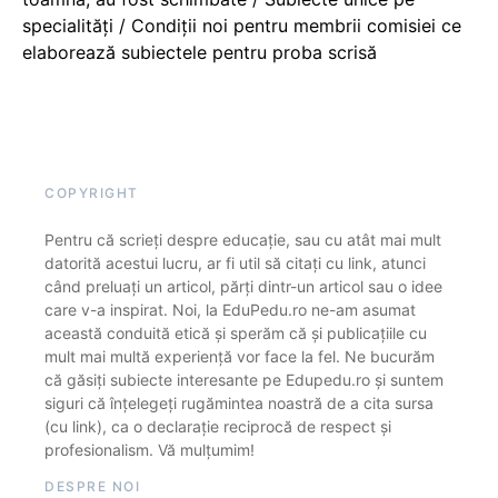
specialități / Condiții noi pentru membrii comisiei ce
elaborează subiectele pentru proba scrisă
COPYRIGHT
Pentru că scrieți despre educație, sau cu atât mai mult
datorită acestui lucru, ar fi util să citați cu link, atunci
când preluați un articol, părți dintr-un articol sau o idee
care v-a inspirat. Noi, la EduPedu.ro ne-am asumat
această conduită etică și sperăm că și publicațiile cu
mult mai multă experiență vor face la fel. Ne bucurăm
că găsiți subiecte interesante pe Edupedu.ro și suntem
siguri că înțelegeți rugămintea noastră de a cita sursa
(cu link), ca o declarație reciprocă de respect și
profesionalism. Vă mulțumim!
DESPRE NOI