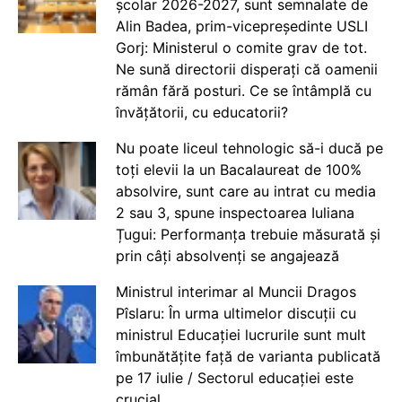
școlar 2026-2027, sunt semnalate de
Alin Badea, prim-vicepreședinte USLI
Gorj: Ministerul o comite grav de tot.
Ne sună directorii disperați că oamenii
rămân fără posturi. Ce se întâmplă cu
învățătorii, cu educatorii?
Nu poate liceul tehnologic să-i ducă pe
toți elevii la un Bacalaureat de 100%
absolvire, sunt care au intrat cu media
2 sau 3, spune inspectoarea Iuliana
Țugui: Performanța trebuie măsurată și
prin câți absolvenți se angajează
Ministrul interimar al Muncii Dragos
Pîslaru: În urma ultimelor discuții cu
ministrul Educației lucrurile sunt mult
îmbunătățite față de varianta publicată
pe 17 iulie / Sectorul educației este
crucial