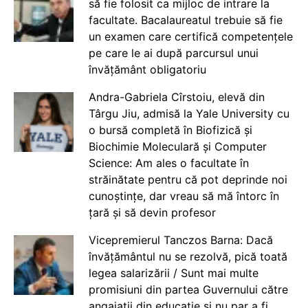
să fie folosit ca mijloc de intrare la
facultate. Bacalaureatul trebuie să fie
un examen care certifică competențele
pe care le ai după parcursul unui
învățământ obligatoriu
Andra-Gabriela Cîrstoiu, elevă din
Târgu Jiu, admisă la Yale University cu
o bursă completă în Biofizică și
Biochimie Moleculară și Computer
Science: Am ales o facultate în
străinătate pentru că pot deprinde noi
cunoștințe, dar vreau să mă întorc în
țară și să devin profesor
Vicepremierul Tanczos Barna: Dacă
învățământul nu se rezolvă, pică toată
legea salarizării / Sunt mai multe
promisiuni din partea Guvernului către
angajații din educație și nu par a fi