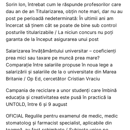
Sorin Ion, întrebat cum le răspunde profesorilor care
dau an de an Titularizarea, obțin note mari, dar nu au
post pe perioadă nedeterminată: În ultimii ani am
încercat să ținem cât se poate de bine sub control
posturile titularizabile / La niciun concurs nu poți
garanta de la început asigurarea unui post
Salarizarea învățământului universitar – coeficienți
prea mici sau taxare pe muncă prea mare?
Comparație între salariile propuse în noua lege a
salarizării și salariile de la o universitate din Marea
Britanie / Op Ed, cercetător Cristian Vraciu
Campania de reciclare a unor studenți care îmbină
educația și creativitatea este pusă în practică la
UNTOLD, între 6 și 9 august
OFICIAL Regulile pentru examenul de medic, medic
stomatolog și farmacist specialist, aplicabile din
toamnă, au fost schimbate / Subiecte unice pe