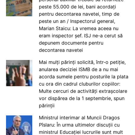
peste 55.000 de lei, bani acordați
pentru decontarea navetei, timp de
peste un an / Inspectorul general,
Marian Staicu: La vremea aceea nu
eram inspector șef. ISJ ne-a cerut să
depunem documente pentru
decontarea navetei
Mai mulți părinți solicită, într-o petiție,
anularea deciziei ISMB de a nu mai
acorda sumele pentru posturile la plata
cu ora din cadrul cluburilor copiilor:
Multe cercuri de activități extrașcolare
vor dispărea de la 1 septembrie, spun
părinții
Ministrul interimar al Muncii Dragos
Pîslaru: În urma ultimelor discuții cu
ministrul Educației lucrurile sunt mult