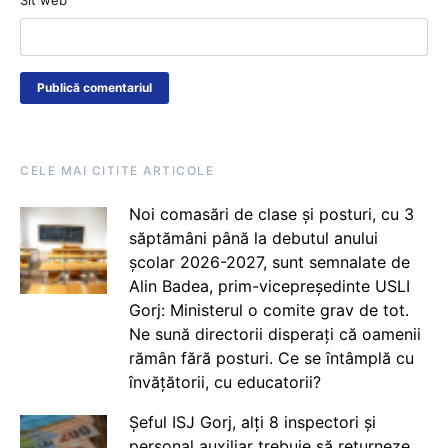
Sit web
CELE MAI CITITE ARTICOLE
Noi comasări de clase și posturi, cu 3
săptămâni până la debutul anului
școlar 2026-2027, sunt semnalate de
Alin Badea, prim-vicepreședinte USLI
Gorj: Ministerul o comite grav de tot.
Ne sună directorii disperați că oamenii
rămân fără posturi. Ce se întâmplă cu
învățătorii, cu educatorii?
Șeful ISJ Gorj, alți 8 inspectori și
personal auxiliar trebuie să returneze