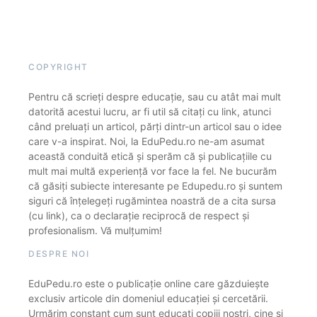
COPYRIGHT
Pentru că scrieți despre educație, sau cu atât mai mult
datorită acestui lucru, ar fi util să citați cu link, atunci
când preluați un articol, părți dintr-un articol sau o idee
care v-a inspirat. Noi, la EduPedu.ro ne-am asumat
această conduită etică și sperăm că și publicațiile cu
mult mai multă experiență vor face la fel. Ne bucurăm
că găsiți subiecte interesante pe Edupedu.ro și suntem
siguri că înțelegeți rugămintea noastră de a cita sursa
(cu link), ca o declarație reciprocă de respect și
profesionalism. Vă mulțumim!
DESPRE NOI
EduPedu.ro este o publicație online care găzduiește
exclusiv articole din domeniul educației și cercetării.
Urmărim constant cum sunt educați copiii noștri, cine și