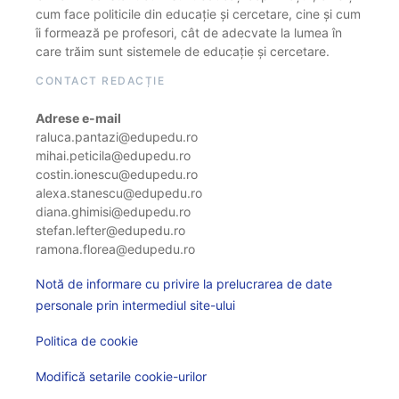
cum face politicile din educație și cercetare, cine și cum
îi formează pe profesori, cât de adecvate la lumea în
care trăim sunt sistemele de educație și cercetare.
CONTACT REDACȚIE
Adrese e-mail
raluca.pantazi@edupedu.ro
mihai.peticila@edupedu.ro
costin.ionescu@edupedu.ro
alexa.stanescu@edupedu.ro
diana.ghimisi@edupedu.ro
stefan.lefter@edupedu.ro
ramona.florea@edupedu.ro
Notă de informare cu privire la prelucrarea de date
personale prin intermediul site-ului
Politica de cookie
Modifică setarile cookie-urilor