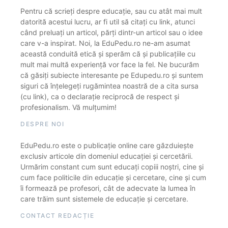
Pentru că scrieți despre educație, sau cu atât mai mult
datorită acestui lucru, ar fi util să citați cu link, atunci
când preluați un articol, părți dintr-un articol sau o idee
care v-a inspirat. Noi, la EduPedu.ro ne-am asumat
această conduită etică și sperăm că și publicațiile cu
mult mai multă experiență vor face la fel. Ne bucurăm
că găsiți subiecte interesante pe Edupedu.ro și suntem
siguri că înțelegeți rugămintea noastră de a cita sursa
(cu link), ca o declarație reciprocă de respect și
profesionalism. Vă mulțumim!
DESPRE NOI
EduPedu.ro este o publicație online care găzduiește
exclusiv articole din domeniul educației și cercetării.
Urmărim constant cum sunt educați copiii noștri, cine și
cum face politicile din educație și cercetare, cine și cum
îi formează pe profesori, cât de adecvate la lumea în
care trăim sunt sistemele de educație și cercetare.
CONTACT REDACȚIE