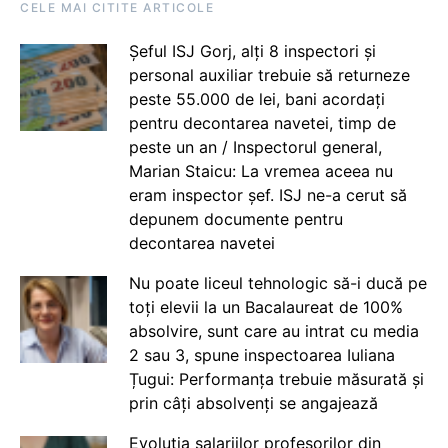
CELE MAI CITITE ARTICOLE
Șeful ISJ Gorj, alți 8 inspectori și
personal auxiliar trebuie să returneze
peste 55.000 de lei, bani acordați
pentru decontarea navetei, timp de
peste un an / Inspectorul general,
Marian Staicu: La vremea aceea nu
eram inspector șef. ISJ ne-a cerut să
depunem documente pentru
decontarea navetei
Nu poate liceul tehnologic să-i ducă pe
toți elevii la un Bacalaureat de 100%
absolvire, sunt care au intrat cu media
2 sau 3, spune inspectoarea Iuliana
Țugui: Performanța trebuie măsurată și
prin câți absolvenți se angajează
Evoluția salariilor profesorilor din