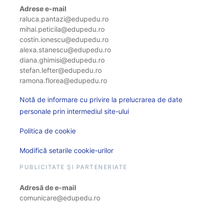
Adrese e-mail
raluca.pantazi@edupedu.ro
mihai.peticila@edupedu.ro
costin.ionescu@edupedu.ro
alexa.stanescu@edupedu.ro
diana.ghimisi@edupedu.ro
stefan.lefter@edupedu.ro
ramona.florea@edupedu.ro
Notă de informare cu privire la prelucrarea de date
personale prin intermediul site-ului
Politica de cookie
Modifică setarile cookie-urilor
PUBLICITATE ȘI PARTENERIATE
Adresă de e-mail
comunicare@edupedu.ro