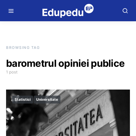
BROWSING TAG
barometrul opiniei publice
1 post
Statistici
Universitate