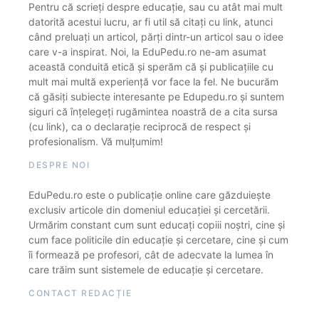
Pentru că scrieți despre educație, sau cu atât mai mult
datorită acestui lucru, ar fi util să citați cu link, atunci
când preluați un articol, părți dintr-un articol sau o idee
care v-a inspirat. Noi, la EduPedu.ro ne-am asumat
această conduită etică și sperăm că și publicațiile cu
mult mai multă experiență vor face la fel. Ne bucurăm
că găsiți subiecte interesante pe Edupedu.ro și suntem
siguri că înțelegeți rugămintea noastră de a cita sursa
(cu link), ca o declarație reciprocă de respect și
profesionalism. Vă mulțumim!
DESPRE NOI
EduPedu.ro este o publicație online care găzduiește
exclusiv articole din domeniul educației și cercetării.
Urmărim constant cum sunt educați copiii noștri, cine și
cum face politicile din educație și cercetare, cine și cum
îi formează pe profesori, cât de adecvate la lumea în
care trăim sunt sistemele de educație și cercetare.
CONTACT REDACȚIE