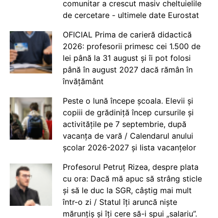
comunitar a crescut masiv cheltuielile
de cercetare - ultimele date Eurostat
OFICIAL Prima de carieră didactică
2026: profesorii primesc cei 1.500 de
lei până la 31 august și îi pot folosi
până în august 2027 dacă rămân în
învățământ
Peste o lună începe școala. Elevii și
copiii de grădiniță încep cursurile și
activitățile pe 7 septembrie, după
vacanța de vară / Calendarul anului
școlar 2026-2027 și lista vacanțelor
Profesorul Petruț Rizea, despre plata
cu ora: Dacă mă apuc să strâng sticle
și să le duc la SGR, câștig mai mult
într-o zi / Statul îți aruncă niște
mărunțiș și îți cere să-i spui „salariu”.