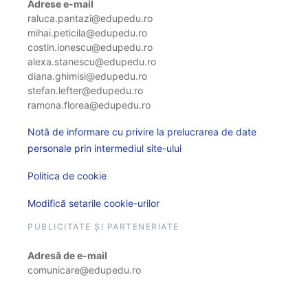
Adrese e-mail
raluca.pantazi@edupedu.ro
mihai.peticila@edupedu.ro
costin.ionescu@edupedu.ro
alexa.stanescu@edupedu.ro
diana.ghimisi@edupedu.ro
stefan.lefter@edupedu.ro
ramona.florea@edupedu.ro
Notă de informare cu privire la prelucrarea de date
personale prin intermediul site-ului
Politica de cookie
Modifică setarile cookie-urilor
PUBLICITATE ȘI PARTENERIATE
Adresă de e-mail
comunicare@edupedu.ro