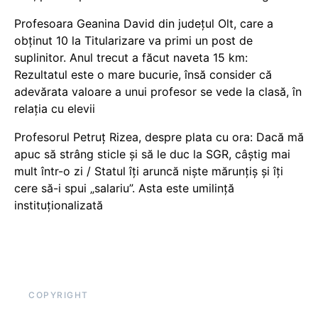
Profesoara Geanina David din județul Olt, care a
obținut 10 la Titularizare va primi un post de
suplinitor. Anul trecut a făcut naveta 15 km:
Rezultatul este o mare bucurie, însă consider că
adevărata valoare a unui profesor se vede la clasă, în
relația cu elevii
Profesorul Petruț Rizea, despre plata cu ora: Dacă mă
apuc să strâng sticle și să le duc la SGR, câștig mai
mult într-o zi / Statul îți aruncă niște mărunțiș și îți
cere să-i spui „salariu”. Asta este umilință
instituționalizată
COPYRIGHT