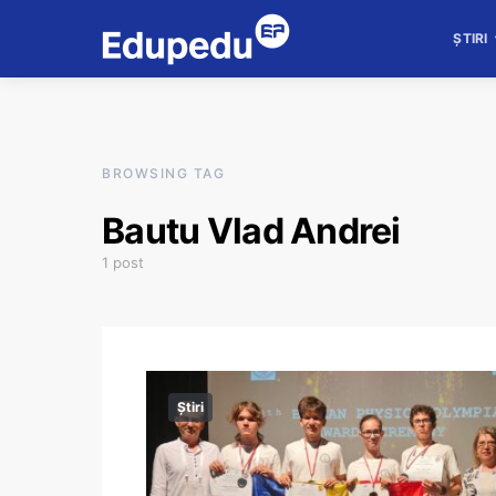
ȘTIRI
BROWSING TAG
Bautu Vlad Andrei
1 post
Știri