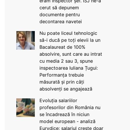
eram inspector șef. ISJ ne-a
cerut să depunem
documente pentru
decontarea navetei
Nu poate liceul tehnologic
să-i ducă pe toți elevii la un
Bacalaureat de 100%
absolvire, sunt care au intrat
cu media 2 sau 3, spune
inspectoarea Iuliana Țugui:
Performanța trebuie
măsurată și prin câți
absolvenți se angajează
Evoluția salariilor
profesorilor din România nu
se încadrează în niciun
model european - analiză
Eurydice: salariul crește doar