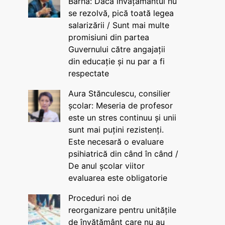
Barna: Dacă învățământul nu
se rezolvă, pică toată legea
salarizării / Sunt mai multe
promisiuni din partea
Guvernului către angajații
din educație și nu par a fi
respectate
Aura Stănculescu, consilier
școlar: Meseria de profesor
este un stres continuu și unii
sunt mai puțini rezistenți.
Este necesară o evaluare
psihiatrică din când în când /
De anul școlar viitor
evaluarea este obligatorie
Proceduri noi de
reorganizare pentru unitățile
de învățământ care nu au