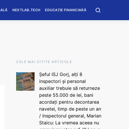
OALĂ
NEXTLAB.TECH
EDUCAȚIE FINANCIARĂ
CELE MAI CITITE ARTICOLE
Șeful ISJ Gorj, alți 8
inspectori și personal
auxiliar trebuie să returneze
peste 55.000 de lei, bani
acordați pentru decontarea
navetei, timp de peste un an
/ Inspectorul general, Marian
Staicu: La vremea aceea nu