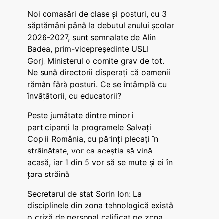
Noi comasări de clase și posturi, cu 3
săptămâni până la debutul anului școlar
2026-2027, sunt semnalate de Alin
Badea, prim-vicepreședinte USLI
Gorj: Ministerul o comite grav de tot.
Ne sună directorii disperați că oamenii
rămân fără posturi. Ce se întâmplă cu
învățătorii, cu educatorii?
Peste jumătate dintre minorii
participanți la programele Salvați
Copiii România, cu părinți plecați în
străinătate, vor ca aceștia să vină
acasă, iar 1 din 5 vor să se mute și ei în
țara străină
Secretarul de stat Sorin Ion: La
disciplinele din zona tehnologică există
o criză de personal calificat pe zona