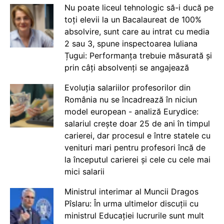
Nu poate liceul tehnologic să-i ducă pe
toți elevii la un Bacalaureat de 100%
absolvire, sunt care au intrat cu media
2 sau 3, spune inspectoarea Iuliana
Țugui: Performanța trebuie măsurată și
prin câți absolvenți se angajează
Evoluția salariilor profesorilor din
România nu se încadrează în niciun
model european - analiză Eurydice:
salariul crește doar 25 de ani în timpul
carierei, dar procesul e între statele cu
venituri mari pentru profesori încă de
la începutul carierei și cele cu cele mai
mici salarii
Ministrul interimar al Muncii Dragos
Pîslaru: În urma ultimelor discuții cu
ministrul Educației lucrurile sunt mult