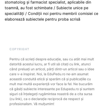
stomatolog și farmacist specialist, aplicabile din
toamnă, au fost schimbate / Subiecte unice pe
specialități / Condiții noi pentru membrii comisiei ce
elaborează subiectele pentru proba scrisă
COPYRIGHT
Pentru că scrieți despre educație, sau cu atât mai mult
datorită acestui lucru, ar fi util să citați cu link, atunci
când preluați un articol, părți dintr-un articol sau o idee
care v-a inspirat. Noi, la EduPedu.ro ne-am asumat
această conduită etică și sperăm că și publicațiile cu
mult mai multă experiență vor face la fel. Ne bucurăm
că găsiți subiecte interesante pe Edupedu.ro și suntem
siguri că înțelegeți rugămintea noastră de a cita sursa
(cu link), ca o declarație reciprocă de respect și
profesionalism. Vă mulțumim!