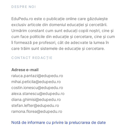
DESPRE NOI
EduPedu.ro este o publicație online care găzduiește
exclusiv articole din domeniul educației și cercetării.
Urmărim constant cum sunt educați copiii noștri, cine și
cum face politicile din educație și cercetare, cine și cum
îi formează pe profesori, cât de adecvate la lumea în
care trăim sunt sistemele de educație și cercetare.
CONTACT REDACȚIE
Adrese e-mail
raluca.pantazi@edupedu.ro
mihai.peticila@edupedu.ro
costin.ionescu@edupedu.ro
alexa.stanescu@edupedu.ro
diana.ghimisi@edupedu.ro
stefan.lefter@edupedu.ro
ramona.florea@edupedu.ro
Notă de informare cu privire la prelucrarea de date