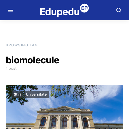
BROWSING TAG
biomolecule
1 post
Știri
Universitate