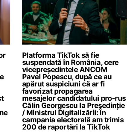
or
Platforma TikTok să fie
suspendată în România, cere
n
vicepreședintele ANCOM
ie
Pavel Popescu, după ce au
apărut suspiciuni că ar fi
favorizat propagarea
st
mesajelor candidatului pro-rus
Călin Georgescu la Președinție
âne
/ Ministrul Digitalizării: În
campania electorală am trimis
200 de raportări la TikTok