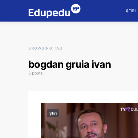
ȘTIRI
BROWSING TAG
bogdan gruia ivan
6 posts
Știri