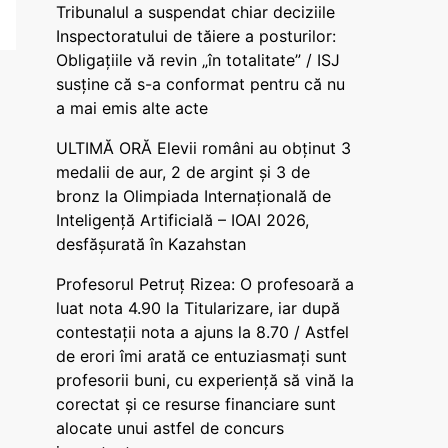
Tribunalul a suspendat chiar deciziile
Inspectoratului de tăiere a posturilor:
Obligațiile vă revin „în totalitate” / ISJ
susține că s-a conformat pentru că nu
a mai emis alte acte
ULTIMĂ ORĂ Elevii români au obținut 3
medalii de aur, 2 de argint și 3 de
bronz la Olimpiada Internațională de
Inteligență Artificială – IOAI 2026,
desfășurată în Kazahstan
Profesorul Petruț Rizea: O profesoară a
luat nota 4.90 la Titularizare, iar după
contestații nota a ajuns la 8.70 / Astfel
de erori îmi arată ce entuziasmați sunt
profesorii buni, cu experiență să vină la
corectat și ce resurse financiare sunt
alocate unui astfel de concurs