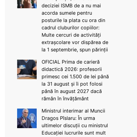
deciziei ISMB de a nu mai
acorda sumele pentru
posturile la plata cu ora din
cadrul cluburilor copiilor:
Multe cercuri de activități
extrașcolare vor dispărea de
la 1 septembrie, spun părinții
OFICIAL Prima de carieră
didactică 2026: profesorii
primesc cei 1.500 de lei până
la 31 august și îi pot folosi
până în august 2027 dacă
rămân în învățământ
Ministrul interimar al Muncii
Dragos Pîslaru: În urma
ultimelor discuții cu ministrul
Educației lucrurile sunt mult