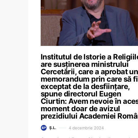
Institutul de Istorie a Religiil
are susținerea ministrului
Cercetării, care a aprobat u
memorandum prin care să f
exceptat de la desființare,
spune directorul Eugen
Ciurtin: Avem nevoie în ace
moment doar de avizul
prezidiului Academiei Rom
4 decembrie 2024
Ș.L.