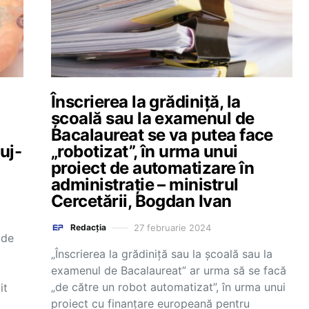
Înscrierea la grădiniță, la
școală sau la examenul de
Bacalaureat se va putea face
uj-
„robotizat”, în urma unui
proiect de automatizare în
administrație – ministrul
Cercetării, Bogdan Ivan
27 februarie 2024
Redacția
 de
„Înscrierea la grădiniță sau la școală sau la
examenul de Bacalaureat” ar urma să se facă
„de către un robot automatizat”, în urma unui
it
proiect cu finanțare europeană pentru