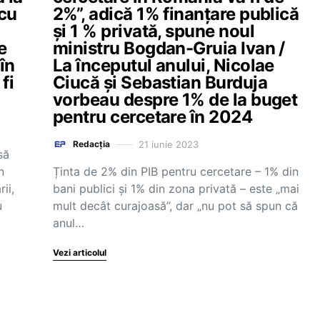
 cu
2%”, adică 1% finanțare publică
și 1 % privată, spune noul
e
ministru Bogdan-Gruia Ivan /
în
La începutul anului, Nicolae
fi
Ciucă și Sebastian Burduja
vorbeau despre 1% de la buget
pentru cercetare în 2024
21 iunie 2023
Redacția
să
n
Ținta de 2% din PIB pentru cercetare – 1% din
ii,
bani publici și 1% din zona privată – este „mai
u
mult decât curajoasă”, dar „nu pot să spun că
anul…
Vezi articolul