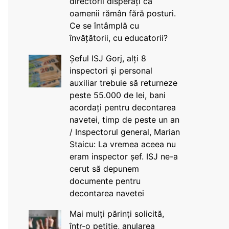
directorii disperați că
oamenii rămân fără posturi.
Ce se întâmplă cu
învățătorii, cu educatorii?
Șeful ISJ Gorj, alți 8
inspectori și personal
auxiliar trebuie să returneze
peste 55.000 de lei, bani
acordați pentru decontarea
navetei, timp de peste un an
/ Inspectorul general, Marian
Staicu: La vremea aceea nu
eram inspector șef. ISJ ne-a
cerut să depunem
documente pentru
decontarea navetei
Mai mulți părinți solicită,
într-o petiție, anularea