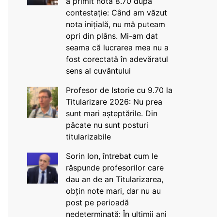
a primit nota 8.70 după
contestație: Când am văzut
nota inițială, nu mă puteam
opri din plâns. Mi-am dat
seama că lucrarea mea nu a
fost corectată în adevăratul
sens al cuvântului
Profesor de Istorie cu 9.70 la
Titularizare 2026: Nu prea
sunt mari așteptările. Din
păcate nu sunt posturi
titularizabile
Sorin Ion, întrebat cum le
răspunde profesorilor care
dau an de an Titularizarea,
obțin note mari, dar nu au
post pe perioadă
nedeterminată: În ultimii ani