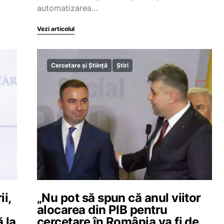
automatizarea…
Vezi articolul
Cercetare și Știință
Știri
i,
„Nu pot să spun că anul viitor
alocarea din PIB pentru
 la
cercetare în România va fi de