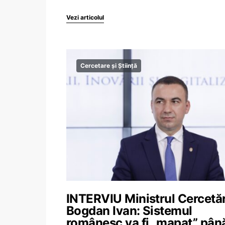
Vezi articolul
Cercetare și Știință
INTERVIU Ministrul Cercetări
Bogdan Ivan: Sistemul
românesc va fi „mapat” până