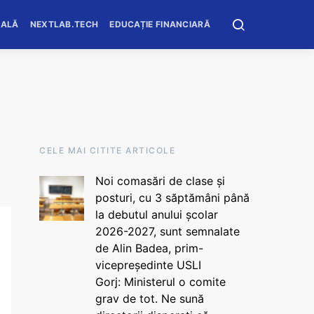
OALĂ
NEXTLAB.TECH
EDUCAȚIE FINANCIARĂ
CELE MAI CITITE ARTICOLE
Noi comasări de clase și
posturi, cu 3 săptămâni până
la debutul anului școlar
2026-2027, sunt semnalate
de Alin Badea, prim-
vicepreședinte USLI
Gorj: Ministerul o comite
grav de tot. Ne sună