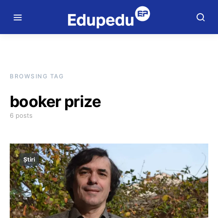
BROWSING TAG
booker prize
6 posts
Știri