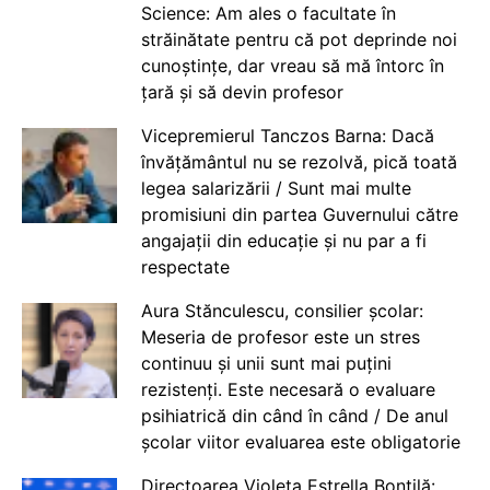
Science: Am ales o facultate în
străinătate pentru că pot deprinde noi
cunoștințe, dar vreau să mă întorc în
țară și să devin profesor
Vicepremierul Tanczos Barna: Dacă
învățământul nu se rezolvă, pică toată
legea salarizării / Sunt mai multe
promisiuni din partea Guvernului către
angajații din educație și nu par a fi
respectate
Aura Stănculescu, consilier școlar:
Meseria de profesor este un stres
continuu și unii sunt mai puțini
rezistenți. Este necesară o evaluare
psihiatrică din când în când / De anul
școlar viitor evaluarea este obligatorie
Directoarea Violeta Estrella Bontilă: