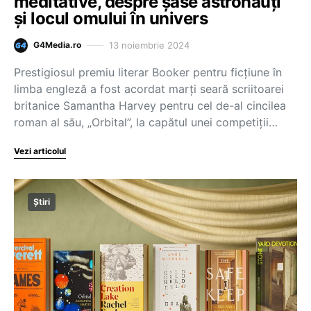
meditative, despre șase astronauți
și locul omului în univers
13 noiembrie 2024
G4Media.ro
Prestigiosul premiu literar Booker pentru ficţiune în
limba engleză a fost acordat marţi seară scriitoarei
britanice Samantha Harvey pentru cel de-al cincilea
roman al său, „Orbital”, la capătul unei competiţii…
Vezi articolul
Știri