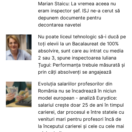
Marian Staicu: La vremea aceea nu
eram inspector șef. ISJ ne-a cerut să
depunem documente pentru
decontarea navetei
Nu poate liceul tehnologic să-i ducă pe
toți elevii la un Bacalaureat de 100%
absolvire, sunt care au intrat cu media
2 sau 3, spune inspectoarea Iuliana
Țugui: Performanța trebuie măsurată și
prin câți absolvenți se angajează
Evoluția salariilor profesorilor din
România nu se încadrează în niciun
model european - analiză Eurydice:
salariul crește doar 25 de ani în timpul
carierei, dar procesul e între statele cu
venituri mari pentru profesori încă de
la începutul carierei și cele cu cele mai