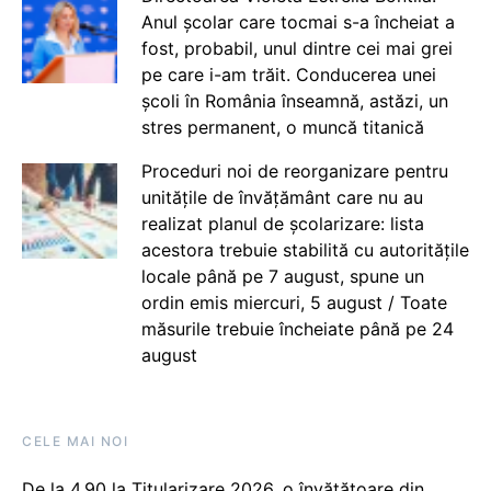
Anul școlar care tocmai s-a încheiat a
fost, probabil, unul dintre cei mai grei
pe care i-am trăit. Conducerea unei
școli în România înseamnă, astăzi, un
stres permanent, o muncă titanică
Proceduri noi de reorganizare pentru
unitățile de învățământ care nu au
realizat planul de școlarizare: lista
acestora trebuie stabilită cu autoritățile
locale până pe 7 august, spune un
ordin emis miercuri, 5 august / Toate
măsurile trebuie încheiate până pe 24
august
CELE MAI NOI
De la 4.90 la Titularizare 2026, o învățătoare din