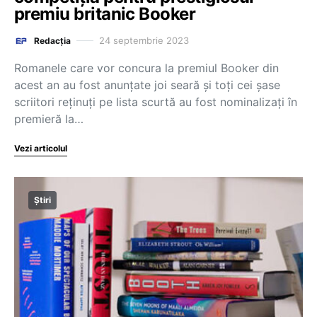
premiu britanic Booker
24 septembrie 2023
Redacția
Romanele care vor concura la premiul Booker din
acest an au fost anunţate joi seară şi toţi cei şase
scriitori reţinuţi pe lista scurtă au fost nominalizaţi în
premieră la…
Vezi articolul
Știri