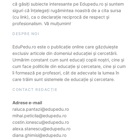
că găsiți subiecte interesante pe Edupedu.ro și suntem
siguri că înțelegeți rugămintea noastră de a cita sursa
(cu link), ca o declarație reciprocă de respect și
profesionalism. Vă mulțumim!
DESPRE NOI
EduPedu.ro este o publicație online care găzduiește
exclusiv articole din domeniul educației și cercetării.
Urmărim constant cum sunt educați copiii noștri, cine și
cum face politicile din educație și cercetare, cine și cum
îi formează pe profesori, cât de adecvate la lumea în
care trăim sunt sistemele de educație și cercetare.
CONTACT REDACȚIE
Adrese e-mail
raluca.pantazi@edupedu.ro
mihai.peticila@edupedu.ro
costin.ionescu@edupedu.ro
alexa.stanescu@edupedu.ro
diana.ghimisi@edupedu.ro