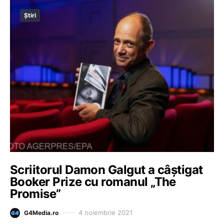
Știri
Scriitorul Damon Galgut a câştigat
Booker Prize cu romanul „The
Promise”
4 noiembrie 2021
G4Media.ro