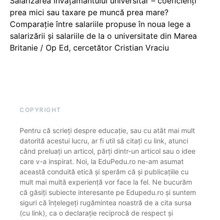
Salarizarea învățământului universitar – coeficienți
prea mici sau taxare pe muncă prea mare?
Comparație între salariile propuse în noua lege a
salarizării și salariile de la o universitate din Marea
Britanie / Op Ed, cercetător Cristian Vraciu
COPYRIGHT
Pentru că scrieți despre educație, sau cu atât mai mult
datorită acestui lucru, ar fi util să citați cu link, atunci
când preluați un articol, părți dintr-un articol sau o idee
care v-a inspirat. Noi, la EduPedu.ro ne-am asumat
această conduită etică și sperăm că și publicațiile cu
mult mai multă experiență vor face la fel. Ne bucurăm
că găsiți subiecte interesante pe Edupedu.ro și suntem
siguri că înțelegeți rugămintea noastră de a cita sursa
(cu link), ca o declarație reciprocă de respect și