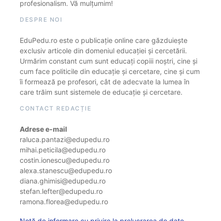
profesionalism. Vă mulțumim!
DESPRE NOI
EduPedu.ro este o publicație online care găzduiește
exclusiv articole din domeniul educației și cercetării.
Urmărim constant cum sunt educați copiii noștri, cine și
cum face politicile din educație și cercetare, cine și cum
îi formează pe profesori, cât de adecvate la lumea în
care trăim sunt sistemele de educație și cercetare.
CONTACT REDACȚIE
Adrese e-mail
raluca.pantazi@edupedu.ro
mihai.peticila@edupedu.ro
costin.ionescu@edupedu.ro
alexa.stanescu@edupedu.ro
diana.ghimisi@edupedu.ro
stefan.lefter@edupedu.ro
ramona.florea@edupedu.ro
Notă de informare cu privire la prelucrarea de date