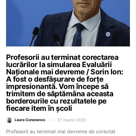
Profesorii au terminat corectarea
lucrărilor la simularea Evaluării
Naționale mai devreme / Sorin Ion:
A fost o desfășurare de forțe
impresionantă. Vom începe să
trimitem de săptămâna aceasta
borderourile cu rezultatele pe
fiecare item în școli
27 martie 2025
Laura Cononenco
Profesorii au terminat mai devreme de corectat