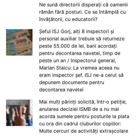
Ne sună directorii disperați că oamenii
rămân fără posturi. Ce se întâmplă cu
învățătorii, cu educatorii?
Șeful ISJ Gorj, alți 8 inspectori și
personal auxiliar trebuie să returneze
peste 55.000 de lei, bani acordați
pentru decontarea navetei, timp de
peste un an / Inspectorul general,
Marian Staicu: La vremea aceea nu
eram inspector șef. ISJ ne-a cerut să
depunem documente pentru
decontarea navetei
Mai mulți părinți solicită, într-o petiție,
anularea deciziei ISMB de a nu mai
acorda sumele pentru posturile la plata
cu ora din cadrul cluburilor copiilor:
Multe cercuri de activități extrașcolare