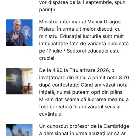
vor dispărea de la 1 septembrie, spun
părinții
Ministrul interimar al Muncii Dragos
Pîslaru: În urma ultimelor discuții cu
ministrul Educației lucrurile sunt mult
îmbunătățite față de varianta publicată
pe 17 iulie / Sectorul educației este
crucial
De la 4.90 la Titularizare 2026, o
învățătoare din Sibiu a primit nota 8.70
după contestație: Când am văzut nota
inițială, nu mă puteam opri din plâns.
Mi-am dat seama că lucrarea mea nu a
fost corectată în adevăratul sens al
cuvântului
Un cunoscut profesor de la Cambridge
a demisionat în urma acuzațiilor că ar