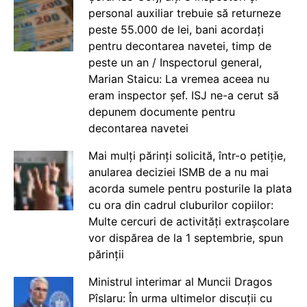
personal auxiliar trebuie să returneze
peste 55.000 de lei, bani acordați
pentru decontarea navetei, timp de
peste un an / Inspectorul general,
Marian Staicu: La vremea aceea nu
eram inspector șef. ISJ ne-a cerut să
depunem documente pentru
decontarea navetei
Mai mulți părinți solicită, într-o petiție,
anularea deciziei ISMB de a nu mai
acorda sumele pentru posturile la plata
cu ora din cadrul cluburilor copiilor:
Multe cercuri de activități extrașcolare
vor dispărea de la 1 septembrie, spun
părinții
Ministrul interimar al Muncii Dragos
Pîslaru: În urma ultimelor discuții cu