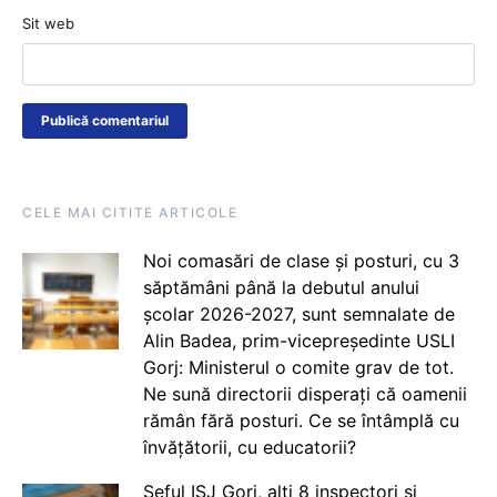
Sit web
CELE MAI CITITE ARTICOLE
Noi comasări de clase și posturi, cu 3
săptămâni până la debutul anului
școlar 2026-2027, sunt semnalate de
Alin Badea, prim-vicepreședinte USLI
Gorj: Ministerul o comite grav de tot.
Ne sună directorii disperați că oamenii
rămân fără posturi. Ce se întâmplă cu
învățătorii, cu educatorii?
Șeful ISJ Gorj, alți 8 inspectori și