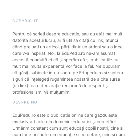
COPYRIGHT
Pentru că scrieți despre educație, sau cu atât mai mult
datorită acestui lucru, ar fi util să citați cu link, atunci
când preluați un articol, părți dintr-un articol sau o idee
care v-a inspirat. Noi, la EduPedu.ro ne-am asumat
această conduită etică și sperăm că și publicațiile cu
mult mai multă experiență vor face la fel. Ne bucurăm
că găsiți subiecte interesante pe Edupedu.ro și suntem
siguri că înțelegeți rugămintea noastră de a cita sursa
(cu link), ca o declarație reciprocă de respect și
profesionalism. Vă mulțumim!
DESPRE NOI
EduPedu.ro este o publicație online care găzduiește
exclusiv articole din domeniul educației și cercetării.
Urmărim constant cum sunt educați copiii noștri, cine și
cum face politicile din educație și cercetare, cine și cum