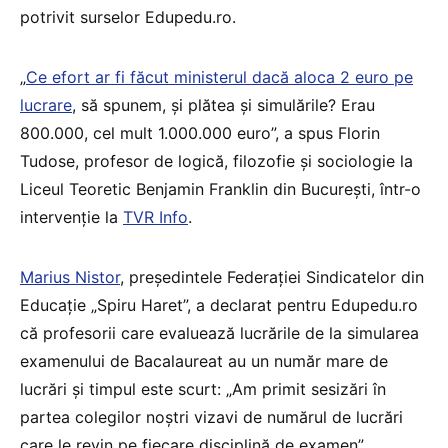
potrivit surselor Edupedu.ro.
„
Ce efort ar fi făcut ministerul dacă aloca 2 euro pe
lucrare
, să spunem, și plătea și simulările? Erau
800.000, cel mult 1.000.000 euro”, a spus Florin
Tudose, profesor de logică, filozofie și sociologie la
Liceul Teoretic Benjamin Franklin din București, într-o
intervenție la
TVR Info
.
Marius Nistor
, președintele Federației Sindicatelor din
Educație „Spiru Haret”, a declarat pentru Edupedu.ro
că profesorii care evaluează lucrările de la simularea
examenului de Bacalaureat au un număr mare de
lucrări și timpul este scurt: „Am primit sesizări în
partea colegilor noștri vizavi de numărul de lucrări
care le revin pe fiecare disciplină de examen”.