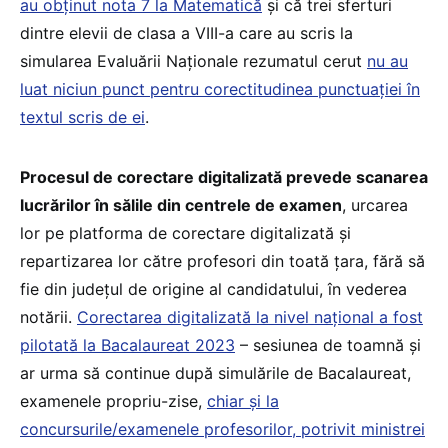
au obținut nota 7 la Matematică
și că trei sferturi
dintre elevii de clasa a VIII-a care au scris la
simularea Evaluării Naționale rezumatul cerut
nu au
luat niciun punct pentru corectitudinea punctuației în
textul scris de ei
.
Procesul de corectare digitalizată prevede scanarea
lucrărilor în sălile din centrele de examen
, urcarea
lor pe platforma de corectare digitalizată și
repartizarea lor către profesori din toată țara, fără să
fie din județul de origine al candidatului, în vederea
notării.
Corectarea digitalizată la nivel național a fost
pilotată la Bacalaureat 2023
– sesiunea de toamnă și
ar urma să continue după simulările de Bacalaureat,
examenele propriu-zise,
chiar și la
concursurile/examenele profesorilor, potrivit ministrei