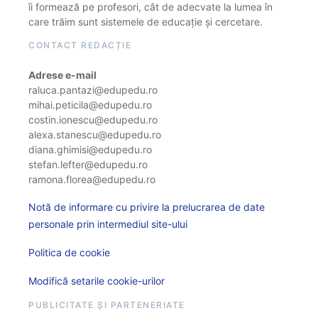
îi formează pe profesori, cât de adecvate la lumea în
care trăim sunt sistemele de educație și cercetare.
CONTACT REDACȚIE
Adrese e-mail
raluca.pantazi@edupedu.ro
mihai.peticila@edupedu.ro
costin.ionescu@edupedu.ro
alexa.stanescu@edupedu.ro
diana.ghimisi@edupedu.ro
stefan.lefter@edupedu.ro
ramona.florea@edupedu.ro
Notă de informare cu privire la prelucrarea de date
personale prin intermediul site-ului
Politica de cookie
Modifică setarile cookie-urilor
PUBLICITATE ȘI PARTENERIATE