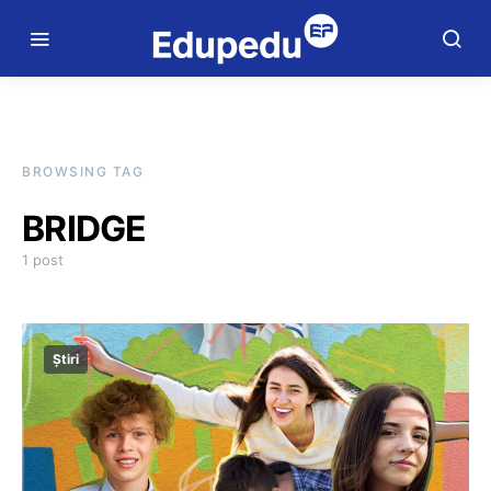
BROWSING TAG
BRIDGE
1 post
Știri