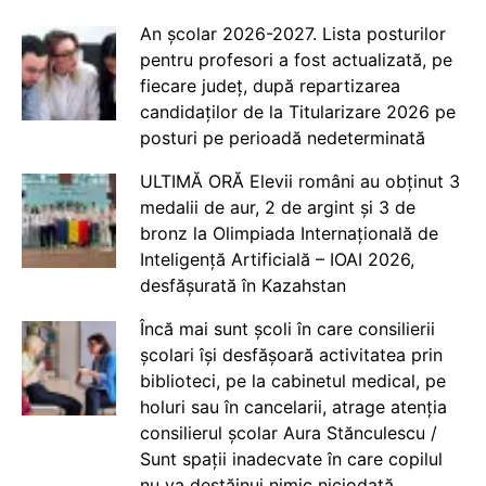
An școlar 2026-2027. Lista posturilor
pentru profesori a fost actualizată, pe
fiecare județ, după repartizarea
candidaților de la Titularizare 2026 pe
posturi pe perioadă nedeterminată
ULTIMĂ ORĂ Elevii români au obținut 3
medalii de aur, 2 de argint și 3 de
bronz la Olimpiada Internațională de
Inteligență Artificială – IOAI 2026,
desfășurată în Kazahstan
Încă mai sunt școli în care consilierii
școlari își desfășoară activitatea prin
biblioteci, pe la cabinetul medical, pe
holuri sau în cancelarii, atrage atenția
consilierul școlar Aura Stănculescu /
Sunt spații inadecvate în care copilul
nu va destăinui nimic niciodată