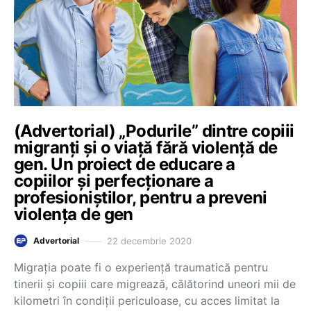
(Advertorial) „Podurile” dintre copiii
migranți și o viață fără violență de
gen. Un proiect de educare a
copiilor și perfecționare a
profesioniștilor, pentru a preveni
violența de gen
22 decembrie 2020
Advertorial
Migrația poate fi o experiență traumatică pentru
tinerii și copiii care migrează, călătorind uneori mii de
kilometri în condiții periculoase, cu acces limitat la