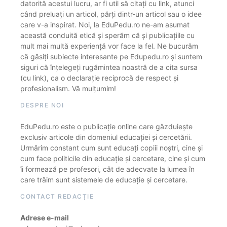
datorită acestui lucru, ar fi util să citați cu link, atunci
când preluați un articol, părți dintr-un articol sau o idee
care v-a inspirat. Noi, la EduPedu.ro ne-am asumat
această conduită etică și sperăm că și publicațiile cu
mult mai multă experiență vor face la fel. Ne bucurăm
că găsiți subiecte interesante pe Edupedu.ro și suntem
siguri că înțelegeți rugămintea noastră de a cita sursa
(cu link), ca o declarație reciprocă de respect și
profesionalism. Vă mulțumim!
DESPRE NOI
EduPedu.ro este o publicație online care găzduiește
exclusiv articole din domeniul educației și cercetării.
Urmărim constant cum sunt educați copiii noștri, cine și
cum face politicile din educație și cercetare, cine și cum
îi formează pe profesori, cât de adecvate la lumea în
care trăim sunt sistemele de educație și cercetare.
CONTACT REDACȚIE
Adrese e-mail