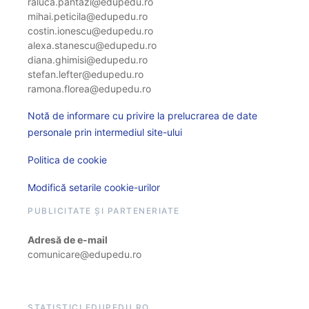
raluca.pantazi@edupedu.ro
mihai.peticila@edupedu.ro
costin.ionescu@edupedu.ro
alexa.stanescu@edupedu.ro
diana.ghimisi@edupedu.ro
stefan.lefter@edupedu.ro
ramona.florea@edupedu.ro
Notă de informare cu privire la prelucrarea de date
personale prin intermediul site-ului
Politica de cookie
Modifică setarile cookie-urilor
PUBLICITATE ȘI PARTENERIATE
Adresă de e-mail
comunicare@edupedu.ro
STATISTICI EDUPEDU.RO