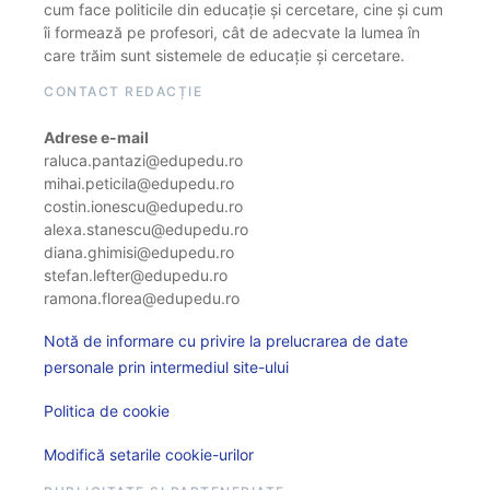
cum face politicile din educație și cercetare, cine și cum
îi formează pe profesori, cât de adecvate la lumea în
care trăim sunt sistemele de educație și cercetare.
CONTACT REDACȚIE
Adrese e-mail
raluca.pantazi@edupedu.ro
mihai.peticila@edupedu.ro
costin.ionescu@edupedu.ro
alexa.stanescu@edupedu.ro
diana.ghimisi@edupedu.ro
stefan.lefter@edupedu.ro
ramona.florea@edupedu.ro
Notă de informare cu privire la prelucrarea de date
personale prin intermediul site-ului
Politica de cookie
Modifică setarile cookie-urilor