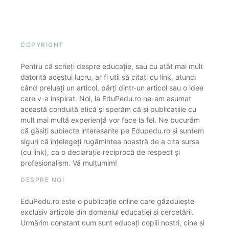
COPYRIGHT
Pentru că scrieți despre educație, sau cu atât mai mult
datorită acestui lucru, ar fi util să citați cu link, atunci
când preluați un articol, părți dintr-un articol sau o idee
care v-a inspirat. Noi, la EduPedu.ro ne-am asumat
această conduită etică și sperăm că și publicațiile cu
mult mai multă experiență vor face la fel. Ne bucurăm
că găsiți subiecte interesante pe Edupedu.ro și suntem
siguri că înțelegeți rugămintea noastră de a cita sursa
(cu link), ca o declarație reciprocă de respect și
profesionalism. Vă mulțumim!
DESPRE NOI
EduPedu.ro este o publicație online care găzduiește
exclusiv articole din domeniul educației și cercetării.
Urmărim constant cum sunt educați copiii noștri, cine și