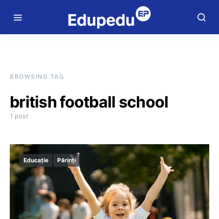
BROWSING TAG
british football school
1 post
Educație
Părinți