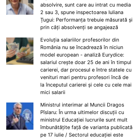
absolvire, sunt care au intrat cu media
2 sau 3, spune inspectoarea Iuliana
Țugui: Performanța trebuie măsurată și
prin câți absolvenți se angajează
Evoluția salariilor profesorilor din
România nu se încadrează în niciun
model european - analiză Eurydice:
salariul crește doar 25 de ani în timpul
carierei, dar procesul e între statele cu
venituri mari pentru profesori încă de
la începutul carierei și cele cu cele mai
mici salarii
Ministrul interimar al Muncii Dragos
Pîslaru: În urma ultimelor discuții cu
ministrul Educației lucrurile sunt mult
îmbunătățite față de varianta publicată
pe 17 iulie / Sectorul educației este