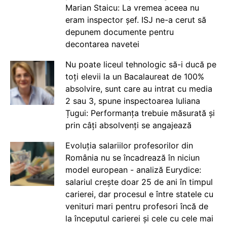
Marian Staicu: La vremea aceea nu
eram inspector șef. ISJ ne-a cerut să
depunem documente pentru
decontarea navetei
Nu poate liceul tehnologic să-i ducă pe
toți elevii la un Bacalaureat de 100%
absolvire, sunt care au intrat cu media
2 sau 3, spune inspectoarea Iuliana
Țugui: Performanța trebuie măsurată și
prin câți absolvenți se angajează
Evoluția salariilor profesorilor din
România nu se încadrează în niciun
model european - analiză Eurydice:
salariul crește doar 25 de ani în timpul
carierei, dar procesul e între statele cu
venituri mari pentru profesori încă de
la începutul carierei și cele cu cele mai