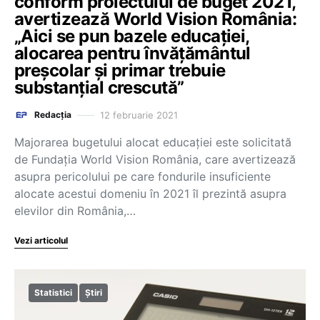
conform proiectului de buget 2021,
avertizează World Vision România:
„Aici se pun bazele educației,
alocarea pentru învățământul
preșcolar şi primar trebuie
substanțial crescută”
12 februarie 2021
Redacția
Majorarea bugetului alocat educației este solicitată
de Fundația World Vision România, care avertizează
asupra pericolului pe care fondurile insuficiente
alocate acestui domeniu în 2021 îl prezintă asupra
elevilor din România,…
Vezi articolul
Statistici
Știri