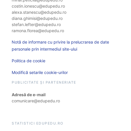
costin.ionescu@edupedu.ro
alexa.stanescu@edupedu.ro
diana.ghimisi@edupedu.ro
stefan.lefter@edupedu.ro
ramona.florea@edupedu.ro
Notă de informare cu privire la prelucrarea de date
personale prin intermediul site-ului
Politica de cookie
Modifică setarile cookie-urilor
PUBLICITATE ȘI PARTENERIATE
Adresă de e-mail
comunicare@edupedu.ro
STATISTICI EDUPEDU.RO