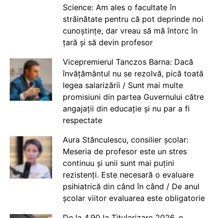
Science: Am ales o facultate în
străinătate pentru că pot deprinde noi
cunoștințe, dar vreau să mă întorc în
țară și să devin profesor
Vicepremierul Tanczos Barna: Dacă
învățământul nu se rezolvă, pică toată
legea salarizării / Sunt mai multe
promisiuni din partea Guvernului către
angajații din educație și nu par a fi
respectate
Aura Stănculescu, consilier școlar:
Meseria de profesor este un stres
continuu și unii sunt mai puțini
rezistenți. Este necesară o evaluare
psihiatrică din când în când / De anul
școlar viitor evaluarea este obligatorie
De la 4.90 la Titularizare 2026, o