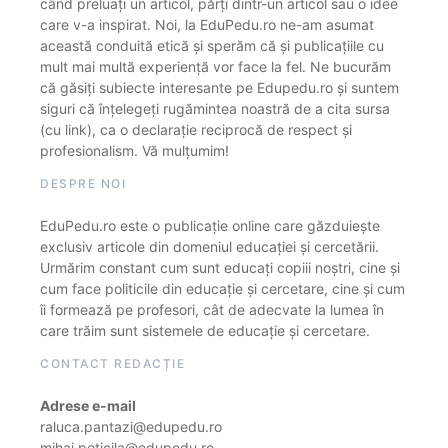
când preluați un articol, părți dintr-un articol sau o idee
care v-a inspirat. Noi, la EduPedu.ro ne-am asumat
această conduită etică și sperăm că și publicațiile cu
mult mai multă experiență vor face la fel. Ne bucurăm
că găsiți subiecte interesante pe Edupedu.ro și suntem
siguri că înțelegeți rugămintea noastră de a cita sursa
(cu link), ca o declarație reciprocă de respect și
profesionalism. Vă mulțumim!
DESPRE NOI
EduPedu.ro este o publicație online care găzduiește
exclusiv articole din domeniul educației și cercetării.
Urmărim constant cum sunt educați copiii noștri, cine și
cum face politicile din educație și cercetare, cine și cum
îi formează pe profesori, cât de adecvate la lumea în
care trăim sunt sistemele de educație și cercetare.
CONTACT REDACȚIE
Adrese e-mail
raluca.pantazi@edupedu.ro
mihai.peticila@edupedu.ro