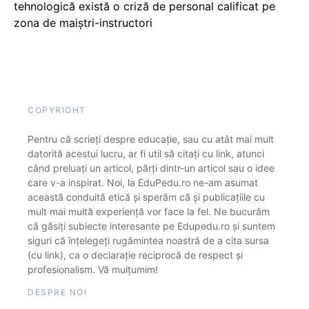
tehnologică există o criză de personal calificat pe
zona de maiștri-instructori
COPYRIGHT
Pentru că scrieți despre educație, sau cu atât mai mult
datorită acestui lucru, ar fi util să citați cu link, atunci
când preluați un articol, părți dintr-un articol sau o idee
care v-a inspirat. Noi, la EduPedu.ro ne-am asumat
această conduită etică și sperăm că și publicațiile cu
mult mai multă experiență vor face la fel. Ne bucurăm
că găsiți subiecte interesante pe Edupedu.ro și suntem
siguri că înțelegeți rugămintea noastră de a cita sursa
(cu link), ca o declarație reciprocă de respect și
profesionalism. Vă mulțumim!
DESPRE NOI