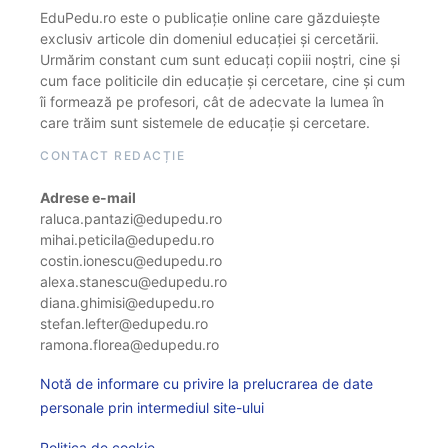
EduPedu.ro este o publicație online care găzduiește
exclusiv articole din domeniul educației și cercetării.
Urmărim constant cum sunt educați copiii noștri, cine și
cum face politicile din educație și cercetare, cine și cum
îi formează pe profesori, cât de adecvate la lumea în
care trăim sunt sistemele de educație și cercetare.
CONTACT REDACȚIE
Adrese e-mail
raluca.pantazi@edupedu.ro
mihai.peticila@edupedu.ro
costin.ionescu@edupedu.ro
alexa.stanescu@edupedu.ro
diana.ghimisi@edupedu.ro
stefan.lefter@edupedu.ro
ramona.florea@edupedu.ro
Notă de informare cu privire la prelucrarea de date
personale prin intermediul site-ului
Politica de cookie