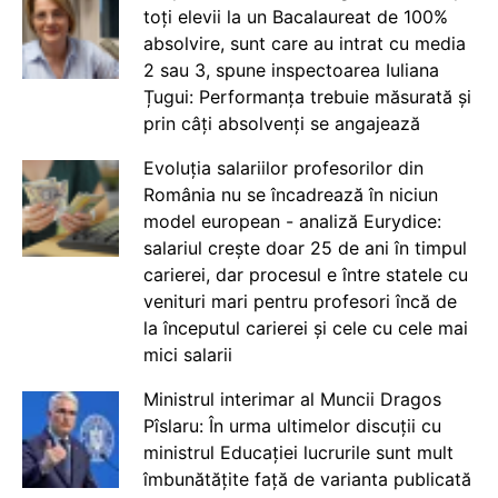
toți elevii la un Bacalaureat de 100%
absolvire, sunt care au intrat cu media
2 sau 3, spune inspectoarea Iuliana
Țugui: Performanța trebuie măsurată și
prin câți absolvenți se angajează
Evoluția salariilor profesorilor din
România nu se încadrează în niciun
model european - analiză Eurydice:
salariul crește doar 25 de ani în timpul
carierei, dar procesul e între statele cu
venituri mari pentru profesori încă de
la începutul carierei și cele cu cele mai
mici salarii
Ministrul interimar al Muncii Dragos
Pîslaru: În urma ultimelor discuții cu
ministrul Educației lucrurile sunt mult
îmbunătățite față de varianta publicată