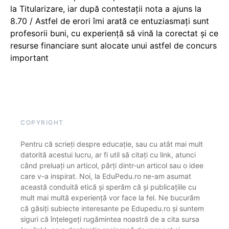
la Titularizare, iar după contestații nota a ajuns la
8.70 / Astfel de erori îmi arată ce entuziasmați sunt
profesorii buni, cu experiență să vină la corectat și ce
resurse financiare sunt alocate unui astfel de concurs
important
COPYRIGHT
Pentru că scrieți despre educație, sau cu atât mai mult
datorită acestui lucru, ar fi util să citați cu link, atunci
când preluați un articol, părți dintr-un articol sau o idee
care v-a inspirat. Noi, la EduPedu.ro ne-am asumat
această conduită etică și sperăm că și publicațiile cu
mult mai multă experiență vor face la fel. Ne bucurăm
că găsiți subiecte interesante pe Edupedu.ro și suntem
siguri că înțelegeți rugămintea noastră de a cita sursa