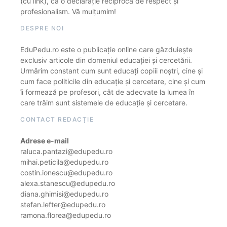
(cu link), ca o declarație reciprocă de respect și
profesionalism. Vă mulțumim!
DESPRE NOI
EduPedu.ro este o publicație online care găzduiește
exclusiv articole din domeniul educației și cercetării.
Urmărim constant cum sunt educați copiii noștri, cine și
cum face politicile din educație și cercetare, cine și cum
îi formează pe profesori, cât de adecvate la lumea în
care trăim sunt sistemele de educație și cercetare.
CONTACT REDACȚIE
Adrese e-mail
raluca.pantazi@edupedu.ro
mihai.peticila@edupedu.ro
costin.ionescu@edupedu.ro
alexa.stanescu@edupedu.ro
diana.ghimisi@edupedu.ro
stefan.lefter@edupedu.ro
ramona.florea@edupedu.ro