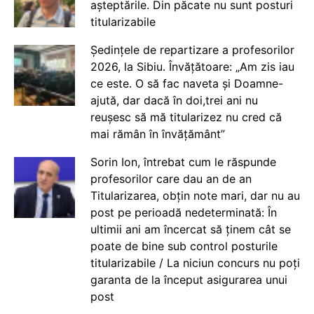
așteptările. Din păcate nu sunt posturi
titularizabile
Ședințele de repartizare a profesorilor
2026, la Sibiu. Învățătoare: „Am zis iau
ce este. O să fac naveta și Doamne-
ajută, dar dacă în doi,trei ani nu
reușesc să mă titularizez nu cred că
mai rămân în învățământ”
Sorin Ion, întrebat cum le răspunde
profesorilor care dau an de an
Titularizarea, obțin note mari, dar nu au
post pe perioadă nedeterminată: În
ultimii ani am încercat să ținem cât se
poate de bine sub control posturile
titularizabile / La niciun concurs nu poți
garanta de la început asigurarea unui
post