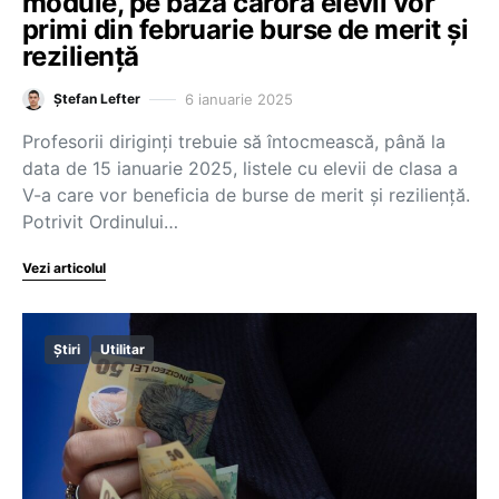
module, pe baza cărora elevii vor
primi din februarie burse de merit și
reziliență
6 ianuarie 2025
Ștefan Lefter
Profesorii diriginți trebuie să întocmească, până la
data de 15 ianuarie 2025, listele cu elevii de clasa a
V-a care vor beneficia de burse de merit și reziliență.
Potrivit Ordinului…
Vezi articolul
Știri
Utilitar