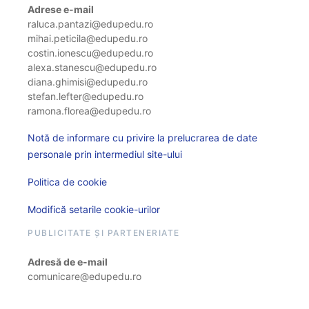
Adrese e-mail
raluca.pantazi@edupedu.ro
mihai.peticila@edupedu.ro
costin.ionescu@edupedu.ro
alexa.stanescu@edupedu.ro
diana.ghimisi@edupedu.ro
stefan.lefter@edupedu.ro
ramona.florea@edupedu.ro
Notă de informare cu privire la prelucrarea de date
personale prin intermediul site-ului
Politica de cookie
Modifică setarile cookie-urilor
PUBLICITATE ȘI PARTENERIATE
Adresă de e-mail
comunicare@edupedu.ro