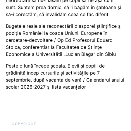
nedreptate să nu-i lăsăm pe copii să fie așa cum
sunt. Suntem prea dornici să îi băgăm în șabloane și
să-i corectăm, să invalidăm ceea ce fac diferit
Bugetele reale ale reconectării diasporei științifice și
poziția României la coada Uniunii Europene în
cercetare-dezvoltare / Op Ed Profesorul Eduard
Stoica, conferențiar la Facultatea de Științe
Economice a Universității „Lucian Blaga” din Sibiu
Peste o lună începe școala. Elevii și copiii de
grădiniță încep cursurile și activitățile pe 7
septembrie, după vacanța de vară / Calendarul anului
școlar 2026-2027 și lista vacanțelor
COPYRIGHT