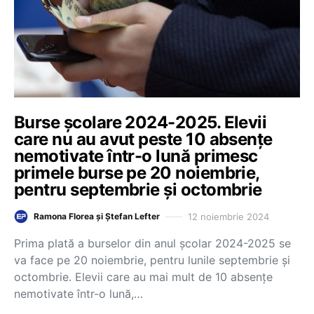
Burse școlare 2024-2025. Elevii
care nu au avut peste 10 absențe
nemotivate într-o lună primesc
primele burse pe 20 noiembrie,
pentru septembrie și octombrie
12 noiembrie 2024
Ramona Florea și Ștefan Lefter
Prima plată a burselor din anul școlar 2024-2025 se
va face pe 20 noiembrie, pentru lunile septembrie și
octombrie. Elevii care au mai mult de 10 absențe
nemotivate într-o lună,…