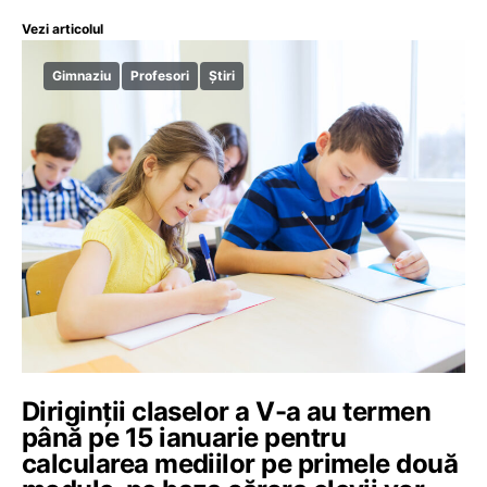
Vezi articolul
Gimnaziu
Profesori
Știri
Diriginții claselor a V-a au termen
până pe 15 ianuarie pentru
calcularea mediilor pe primele două