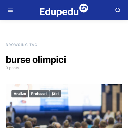
BROWSING TAG
burse olimpici
9 posts
Analize
Profesori
Știri