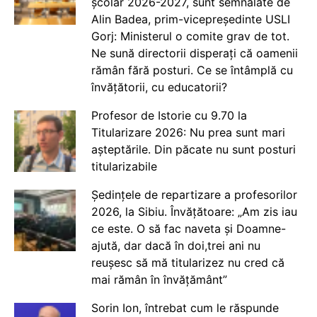
școlar 2026-2027, sunt semnalate de
Alin Badea, prim-vicepreședinte USLI
Gorj: Ministerul o comite grav de tot.
Ne sună directorii disperați că oamenii
rămân fără posturi. Ce se întâmplă cu
învățătorii, cu educatorii?
Profesor de Istorie cu 9.70 la
Titularizare 2026: Nu prea sunt mari
așteptările. Din păcate nu sunt posturi
titularizabile
Ședințele de repartizare a profesorilor
2026, la Sibiu. Învățătoare: „Am zis iau
ce este. O să fac naveta și Doamne-
ajută, dar dacă în doi,trei ani nu
reușesc să mă titularizez nu cred că
mai rămân în învățământ”
Sorin Ion, întrebat cum le răspunde