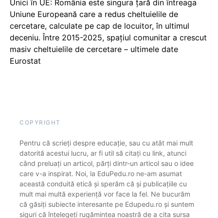
Unici în UE: România este singura țară din întreaga
Uniune Europeană care a redus cheltuielile de
cercetare, calculate pe cap de locuitor, în ultimul
deceniu. Între 2015-2025, spațiul comunitar a crescut
masiv cheltuielile de cercetare – ultimele date
Eurostat
COPYRIGHT
Pentru că scrieți despre educație, sau cu atât mai mult
datorită acestui lucru, ar fi util să citați cu link, atunci
când preluați un articol, părți dintr-un articol sau o idee
care v-a inspirat. Noi, la EduPedu.ro ne-am asumat
această conduită etică și sperăm că și publicațiile cu
mult mai multă experiență vor face la fel. Ne bucurăm
că găsiți subiecte interesante pe Edupedu.ro și suntem
siguri că înțelegeți rugămintea noastră de a cita sursa