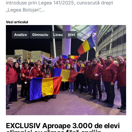
introduse prin Legea 141/2025, cunoscută drept
„Legea Bolojan”,…
Vezi articolul
Analize
Gimnaziu
Liceu
Știri
EXCLUSIV Aproape 3.000 de elevi