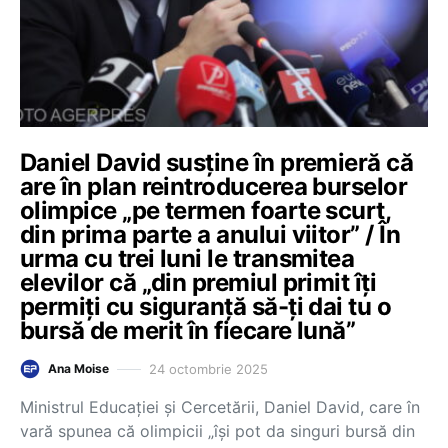
Daniel David susține în premieră că
are în plan reintroducerea burselor
olimpice „pe termen foarte scurt,
din prima parte a anului viitor” / În
urma cu trei luni le transmitea
elevilor că „din premiul primit îți
permiți cu siguranță să-ți dai tu o
bursă de merit în fiecare lună”
24 octombrie 2025
Ana Moise
Ministrul Educației și Cercetării, Daniel David, care în
vară spunea că olimpicii „își pot da singuri bursă din