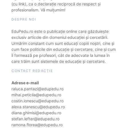
(cu link), ca o declarație reciprocă de respect și
profesionalism. Vă mulțumim!
DESPRE NOI
EduPedu.ro este o publicație online care găzduiește
exclusiv articole din domeniul educației și cercetării.
Urmărim constant cum sunt educați copiii noștri, cine și
cum face politicile din educație și cercetare, cine și cum
îi formează pe profesori, cât de adecvate la lumea în
care trăim sunt sistemele de educație și cercetare.
CONTACT REDACȚIE
Adrese e-mail
raluca.pantazi@edupedu.ro
mihai.peticila@edupedu.ro
costin.ionescu@edupedu.ro
alexa.stanescu@edupedu.ro
diana.ghimisi@edupedu.ro
stefan.lefter@edupedu.ro
ramona.florea@edupedu.ro