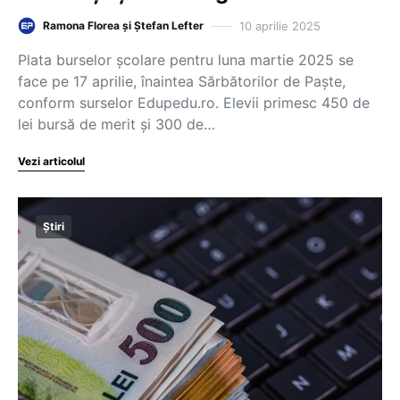
10 aprilie 2025
Ramona Florea și Ștefan Lefter
Plata burselor școlare pentru luna martie 2025 se
face pe 17 aprilie, înaintea Sărbătorilor de Paște,
conform surselor Edupedu.ro. Elevii primesc 450 de
lei bursă de merit și 300 de…
Vezi articolul
Știri