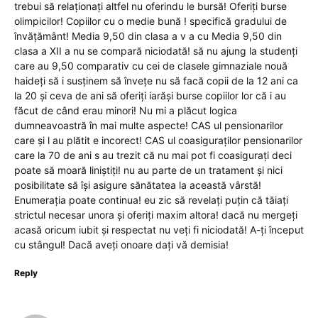
trebui să relaționați altfel nu oferindu le bursă! Oferiți burse
olimpicilor! Copiilor cu o medie bună ! specifică gradului de
învățământ! Media 9,50 din clasa a v a cu Media 9,50 din
clasa a XII a nu se compară niciodată! să nu ajung la studenți
care au 9,50 comparativ cu cei de clasele gimnaziale nouă
haideți să i susținem să învețe nu să facă copii de la 12 ani ca
la 20 și ceva de ani să oferiți iarăși burse copiilor lor că i au
făcut de când erau minori! Nu mi a plăcut logica
dumneavoastră în mai multe aspecte! CAS ul pensionarilor
care și l au plătit e incorect! CAS ul coasiguraților pensionarilor
care la 70 de ani s au trezit că nu mai pot fi coasigurați deci
poate să moară liniștiți! nu au parte de un tratament și nici
posibilitate să își asigure sănătatea la această vârstă!
Enumerația poate continua! eu zic să revelați puțin că tăiați
strictul necesar unora și oferiți maxim altora! dacă nu mergeți
acasă oricum iubit și respectat nu veți fi niciodată! A-ți început
cu stângul! Dacă aveți onoare dați vă demisia!
Reply