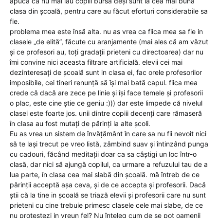
apuca că nu mai iau copiii bursa deși sunt la cea mai buna
clasa din școală, pentru care au făcut eforturi considerabile sa
fie.
problema mea este însă alta. nu as vrea ca fiica mea sa fie in
clasele „de elită”, făcute cu aranjamente (mai ales că am văzut
și ce profesori au, toți gradații prieteni cu directoarea) dar nu
îmi convine nici aceasta filtrare artificială. elevii cei mai
dezinteresați de școală sunt in clasa ei, fac orele profesorilor
imposibile, cei tineri renunță să își mai bată capul. fiica mea
crede că dacă are zece pe linie și își face temele și profesorii
o plac, este cine știe ce geniu :))) dar este limpede că nivelul
clasei este foarte jos. unii dintre copiii decenți care rămaseră
în clasa au fost mutați de părinți la alte școli.
Eu as vrea un sistem de învățământ în care sa nu fii nevoit nici
să te lași trecut pe vreo listă, zâmbind suav și întinzând punga
cu cadouri, făcând meditații doar ca sa câștigi un loc într-o
clasă, dar nici să ajungă copilul, ca urmare a refuzului tau de a
lua parte, în clasa cea mai slabă din școală. mă întreb de ce
părinții acceptă așa ceva, și de ce accepta și profesorii. Dacă
știi că la tine in școală se triază elevii și profesorii care nu sunt
prieteni cu cine trebuie primesc clasele cele mai slabe, de ce
nu protestezi in vreun fel? Nu înțeleg cum de se pot oamenii