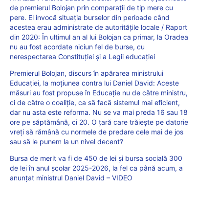
de premierul Bolojan prin comparații de tip mere cu
pere. El invocă situația burselor din perioade când
acestea erau administrate de autoritățile locale / Raport
din 2020: În ultimul an al lui Bolojan ca primar, la Oradea
nu au fost acordate niciun fel de burse, cu
nerespectarea Constituției și a Legii educației
Premierul Bolojan, discurs în apărarea ministrului
Educației, la moțiunea contra lui Daniel David: Aceste
măsuri au fost propuse în Educație nu de către ministru,
ci de către o coaliție, ca să facă sistemul mai eficient,
dar nu asta este reforma. Nu se va mai preda 16 sau 18
ore pe săptămână, ci 20. O țară care trăiește pe datorie
vreți să rămână cu normele de predare cele mai de jos
sau să le punem la un nivel decent?
Bursa de merit va fi de 450 de lei și bursa socială 300
de lei în anul școlar 2025-2026, la fel ca până acum, a
anunțat ministrul Daniel David – VIDEO