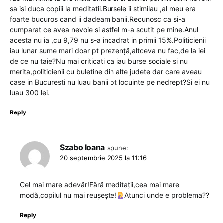
sa isi duca copiii la meditatii.Bursele ii stimilau ,al meu era
foarte bucuros cand ii dadeam banii.Recunosc ca si-a
cumparat ce avea nevoie si astfel m-a scutit pe mine.Anul
acesta nu ia ,cu 9,79 nu s-a incadrat in primii 15%.Politicienii
iau lunar sume mari doar pt prezență,altceva nu fac,de la iei
de ce nu taie?Nu mai criticati ca iau burse sociale si nu
merita,politicienii cu buletine din alte judete dar care aveau
case in Bucuresti nu luau banii pt locuinte pe nedrept?Si ei nu
luau 300 lei.
Reply
Szabo Ioana
spune:
20 septembrie 2025 la 11:16
Cel mai mare adevăr!Fără meditații,cea mai mare
modă,copilul nu mai reușește!
Atunci unde e problema??
Reply