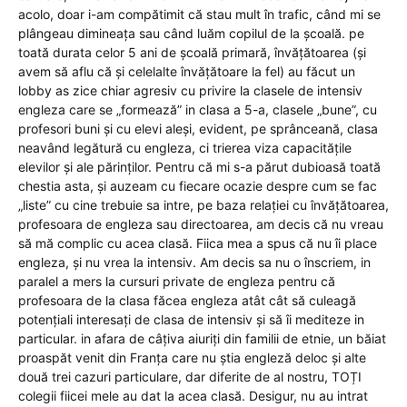
acolo, doar i-am compătimit că stau mult în trafic, când mi se
plângeau dimineața sau când luăm copilul de la școală. pe
toată durata celor 5 ani de școală primară, învățătoarea (și
avem să aflu că și celelalte învățătoare la fel) au făcut un
lobby as zice chiar agresiv cu privire la clasele de intensiv
engleza care se „formează” in clasa a 5-a, clasele „bune”, cu
profesori buni și cu elevi aleși, evident, pe sprânceană, clasa
neavând legătură cu engleza, ci trierea viza capacitățile
elevilor și ale părinților. Pentru că mi s-a părut dubioasă toată
chestia asta, și auzeam cu fiecare ocazie despre cum se fac
„liste” cu cine trebuie sa intre, pe baza relației cu învățătoarea,
profesoara de engleza sau directoarea, am decis că nu vreau
să mă complic cu acea clasă. Fiica mea a spus că nu îi place
engleza, și nu vrea la intensiv. Am decis sa nu o înscriem, in
paralel a mers la cursuri private de engleza pentru că
profesoara de la clasa făcea engleza atât cât să culeagă
potențiali interesați de clasa de intensiv și să îi mediteze in
particular. in afara de câțiva aiuriți din familii de etnie, un băiat
proaspăt venit din Franța care nu știa engleză deloc și alte
două trei cazuri particulare, dar diferite de al nostru, TOȚI
colegii fiicei mele au dat la acea clasă. Desigur, nu au intrat