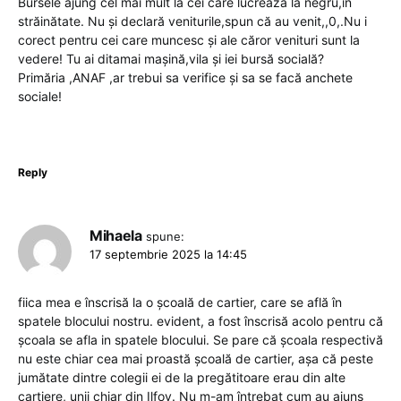
Bursele ajung cel mai mult la cei care lucrează la negru,in
străinătate. Nu și declară veniturile,spun că au venit,,0,.Nu i
corect pentru cei care muncesc și ale căror venituri sunt la
vedere! Tu ai ditamai mașină,vila și iei bursă socială?
Primăria ,ANAF ,ar trebui sa verifice și sa se facă anchete
sociale!
Reply
Mihaela
spune:
17 septembrie 2025 la 14:45
fiica mea e înscrisă la o școală de cartier, care se află în
spatele blocului nostru. evident, a fost înscrisă acolo pentru că
școala se afla in spatele blocului. Se pare că școala respectivă
nu este chiar cea mai proastă școală de cartier, așa că peste
jumătate dintre colegii ei de la pregătitoare erau din alte
cartiere, unii chiar din Ilfov. Nu m-am întrebat cum au ajuns