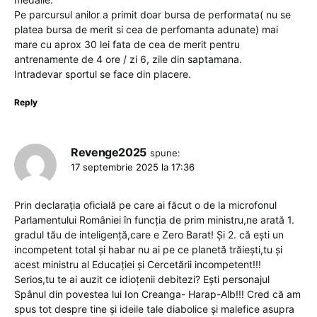
Pe parcursul anilor a primit doar bursa de performata( nu se
platea bursa de merit si cea de perfomanta adunate) mai
mare cu aprox 30 lei fata de cea de merit pentru
antrenamente de 4 ore / zi 6, zile din saptamana.
Intradevar sportul se face din placere.
Reply
Revenge2025
spune:
17 septembrie 2025 la 17:36
Prin declarația oficială pe care ai făcut o de la microfonul
Parlamentului României în funcția de prim ministru,ne arată 1.
gradul tău de inteligență,care e Zero Barat! Și 2. că ești un
incompetent total și habar nu ai pe ce planetă trăiești,tu și
acest ministru al Educației și Cercetării incompetent!!!
Serios,tu te ai auzit ce idioțenii debitezi? Ești personajul
Spânul din povestea lui Ion Creanga- Harap-Alb!!! Cred că am
spus tot despre tine și ideile tale diabolice și malefice asupra