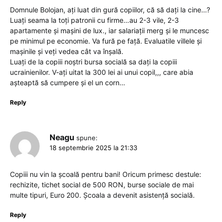
Domnule Bolojan, ați luat din gură copiilor, că să dați la cine…?
Luați seama la toți patronii cu firme…au 2-3 vile, 2-3
apartamente și mașini de lux., iar salariații merg și le muncesc
pe minimul pe economie. Va fură pe față. Evaluatile villele și
mașinile și veți vedea cât va înșală.
Luați de la copiii noștri bursa socială sa dați la copiii
ucrainienilor. V-ați uitat la 300 lei ai unui copil,,, care abia
așteaptă să cumpere și el un corn…
Reply
Neagu
spune:
18 septembrie 2025 la 21:33
Copiii nu vin la școală pentru bani! Oricum primesc destule:
rechizite, tichet social de 500 RON, burse sociale de mai
multe tipuri, Euro 200. Școala a devenit asistență socială.
Reply