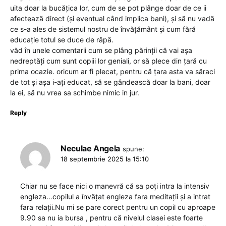
uita doar la bucățica lor, cum de se pot plânge doar de ce ii
afectează direct (și eventual când implica bani), și să nu vadă
ce s-a ales de sistemul nostru de învățământ și cum fără
educație totul se duce de râpă.
văd în unele comentarii cum se plâng părinții că vai așa
nedreptăți cum sunt copiii lor geniali, or să plece din țară cu
prima ocazie. oricum ar fi plecat, pentru că țara asta va săraci
de tot și așa i-ați educat, să se gândească doar la bani, doar
la ei, să nu vrea sa schimbe nimic in jur.
Reply
Neculae Angela
spune:
18 septembrie 2025 la 15:10
Chiar nu se face nici o manevră că sa poți intra la intensiv
engleza…copilul a învățat engleza fara meditații și a intrat
fara relații.Nu mi se pare corect pentru un copil cu aproape
9.90 sa nu ia bursa , pentru că nivelul clasei este foarte