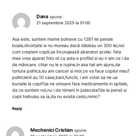
Dana
spune:
21 septembrie 2025 la 01:00
Asa este, suntem mame bolnave cu 1281 lei pensie
boala,divorțate si nu mureau dacă dădeau un 300 lei,noi
cum creștem copiii,se încurajează abandon școlar. fata
mea vrea aparat foto ot ca asta e profilul si eu n am ce i da
de mâncare. chiar nu le e rușine,in asa hal am ajuns,de
tortura psihica,eu am cancer si mor,ce va face copilul meu?
politicienii au 10 case,bani,functii, i am votat sa ne ua
bursele la copii?sa ne omoare fara medicamente in spitale,
da ce suntem noi,nu i da nimeni in judecata?de la pensii si
copii trebuiau sa ia,da nu exista cedo,nimic?
Reply
Mechenici Cristian
spune: