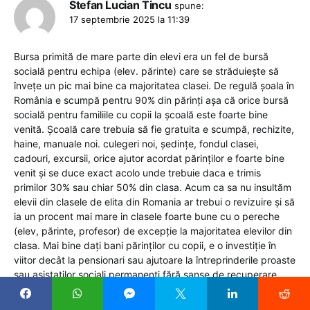
Stefan Lucian Tincu
spune:
17 septembrie 2025 la 11:39
Bursa primită de mare parte din elevi era un fel de bursă
socială pentru echipa (elev. părinte) care se străduiește să
învețe un pic mai bine ca majoritatea clasei. De regulă șoala în
România e scumpă pentru 90% din părinți așa că orice bursă
socială pentru familiile cu copii la școală este foarte bine
venită. Școală care trebuia să fie gratuita e scumpă, rechizite,
haine, manuale noi. culegeri noi, ședințe, fondul clasei,
cadouri, excursii, orice ajutor acordat părinților e foarte bine
venit și se duce exact acolo unde trebuie daca e trimis
primilor 30% sau chiar 50% din clasa. Acum ca sa nu insultăm
elevii din clasele de elita din Romania ar trebui o revizuire și să
ia un procent mai mare in clasele foarte bune cu o pereche
(elev, părinte, profesor) de excepție la majoritatea elevilor din
clasa. Mai bine dați bani părinților cu copii, e o investiție în
viitor decât la pensionari sau ajutoare la întreprinderile proaste
sau asistaților sociali permanenți fără șanse de recuperare.
Reply