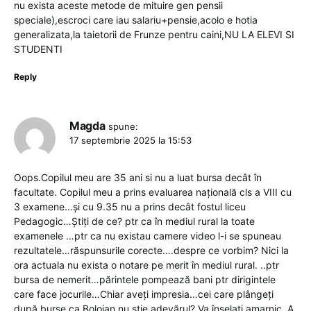
nu exista aceste metode de mituire gen pensii
speciale),escroci care iau salariu+pensie,acolo e hotia
generalizata,la taietorii de Frunze pentru caini,NU LA ELEVI SI
STUDENTI
Reply
Magda
spune:
17 septembrie 2025 la 15:53
Oops.Copilul meu are 35 ani si nu a luat bursa decât în
facultate. Copilul meu a prins evaluarea națională cls a VIII cu
3 examene…și cu 9.35 nu a prins decât fostul liceu
Pedagogic…Știți de ce? ptr ca în mediul rural la toate
examenele …ptr ca nu existau camere video l-i se spuneau
rezultatele…răspunsurile corecte….despre ce vorbim? Nici la
ora actuala nu exista o notare pe merit în mediul rural. ..ptr
bursa de nemerit…părintele pompează bani ptr dirigintele
care face jocurile…Chiar aveți impresia…cei care plângeți
după burse ca Bolojan nu știe adevărul? Va înșelați amarnic. A