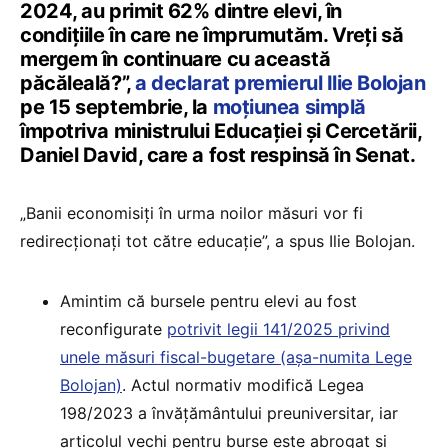
2024, au primit 62% dintre elevi, în
condițiile în care ne împrumutăm. Vreți să
mergem în continuare cu această
păcăleală?”,
a declarat premierul Ilie Bolojan
pe 15 septembrie, la
moțiunea simplă
împotriva ministrului Educației și Cercetării,
Daniel David, care a fost respinsă în Senat.
„Banii economisiți în urma noilor măsuri vor fi
redirecționați tot către educație”, a spus Ilie Bolojan.
Amintim că bursele pentru elevi au fost
reconfigurate
potrivit legii 141/2025 privind
unele măsuri fiscal-bugetare (așa-numita Lege
Bolojan)
. Actul normativ modifică Legea
198/2023 a învățământului preuniversitar, iar
articolul vechi pentru burse este abrogat și