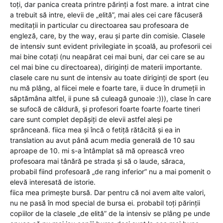
toți, dar panica creata printre părinți a fost mare. a intrat cine
a trebuit să intre, elevii de „elită”, mai ales cei care făcuseră
meditații in particular cu directoarea sau profesoara de
engleză, care, by the way, erau și parte din comisie. Clasele
de intensiv sunt evident privilegiate in școală, au profesorii cei
mai bine cotați (nu neapărat cei mai buni, dar cei care se au
cel mai bine cu directoarea), diriginți de materii importante.
clasele care nu sunt de intensiv au toate diriginți de sport (eu
nu mă plâng, al fiicei mele e foarte tare, ii duce în drumeții in
săptămâna altfel, ii pune să culeagă gunoaie :))), clase în care
se sufocă de căldură, și profesori foarte foarte foarte tineri
care sunt complet depășiți de elevii astfel aleși pe
sprânceană. fiica mea și încă o fetiță rătăcită și ea in
translation au avut până acum media generală de 10 sau
aproape de 10. mi s-a întâmplat să mă oprească vreo
profesoara mai tânără pe strada și să o laude, săraca,
probabil fiind profesoară „de rang inferior” nu a mai pomenit o
elevă interesată de istorie.
fiica mea primește bursă. Dar pentru că noi avem alte valori,
nu ne pasă în mod special de bursa ei. probabil toți părinții
copiilor de la clasele „de elită” de la intensiv se plâng pe unde