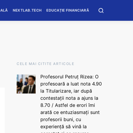
OALĂ
NEXTLAB.TECH
EDUCAȚIE FINANCIARĂ
CELE MAI CITITE ARTICOLE
Profesorul Petruț Rizea: O
profesoară a luat nota 4.90
la Titularizare, iar după
contestații nota a ajuns la
8.70 / Astfel de erori îmi
arată ce entuziasmați sunt
profesorii buni, cu
experiență să vină la