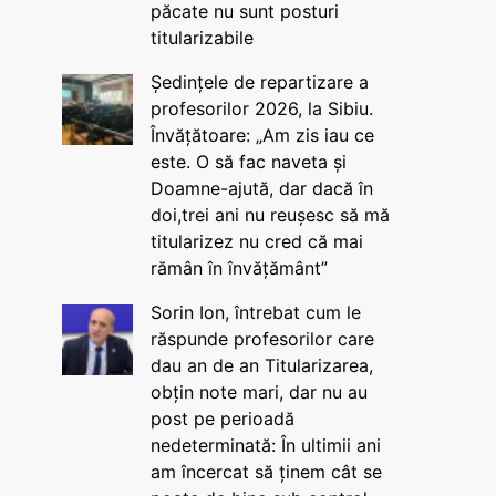
păcate nu sunt posturi
titularizabile
Ședințele de repartizare a
profesorilor 2026, la Sibiu.
Învățătoare: „Am zis iau ce
este. O să fac naveta și
Doamne-ajută, dar dacă în
doi,trei ani nu reușesc să mă
titularizez nu cred că mai
rămân în învățământ”
Sorin Ion, întrebat cum le
răspunde profesorilor care
dau an de an Titularizarea,
obțin note mari, dar nu au
post pe perioadă
nedeterminată: În ultimii ani
am încercat să ținem cât se