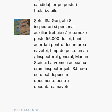
candidaților pe posturi
titularizabile
Șeful ISJ Gorj, alți 8
inspectori și personal
auxiliar trebuie să returneze
peste 55.000 de lei, bani
acordați pentru decontarea
navetei, timp de peste un an
/ Inspectorul general, Marian
Staicu: La vremea aceea nu
eram inspector șef. ISJ ne-a
cerut să depunem
documente pentru
decontarea navetei
CELE MAI NOI