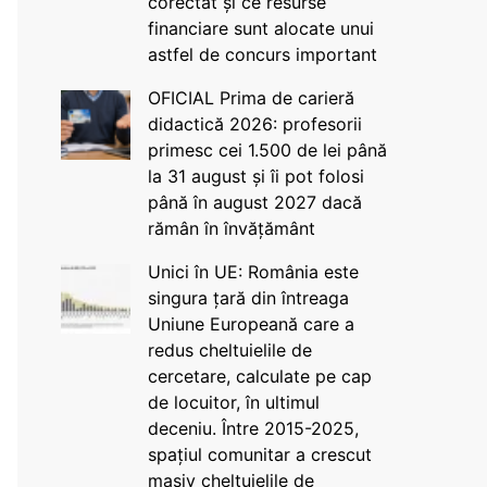
corectat și ce resurse
financiare sunt alocate unui
astfel de concurs important
OFICIAL Prima de carieră
didactică 2026: profesorii
primesc cei 1.500 de lei până
la 31 august și îi pot folosi
până în august 2027 dacă
rămân în învățământ
Unici în UE: România este
singura țară din întreaga
Uniune Europeană care a
redus cheltuielile de
cercetare, calculate pe cap
de locuitor, în ultimul
deceniu. Între 2015-2025,
spațiul comunitar a crescut
masiv cheltuielile de