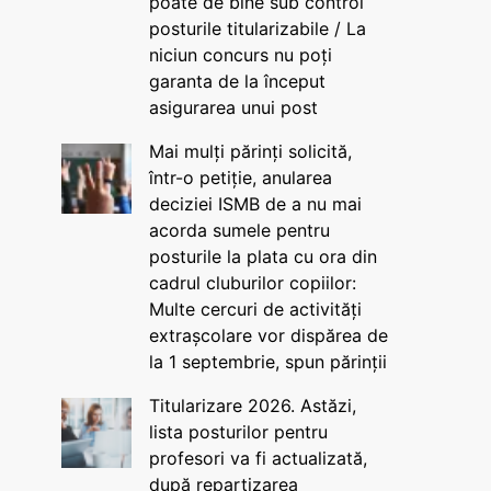
poate de bine sub control
posturile titularizabile / La
niciun concurs nu poți
garanta de la început
asigurarea unui post
Mai mulți părinți solicită,
într-o petiție, anularea
deciziei ISMB de a nu mai
acorda sumele pentru
posturile la plata cu ora din
cadrul cluburilor copiilor:
Multe cercuri de activități
extrașcolare vor dispărea de
la 1 septembrie, spun părinții
Titularizare 2026. Astăzi,
lista posturilor pentru
profesori va fi actualizată,
după repartizarea