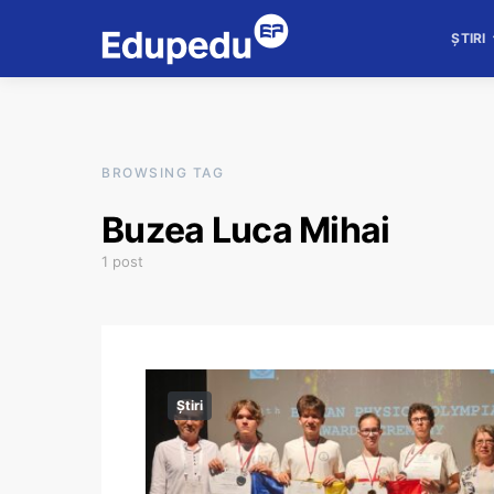
ȘTIRI
BROWSING TAG
Buzea Luca Mihai
1 post
Știri