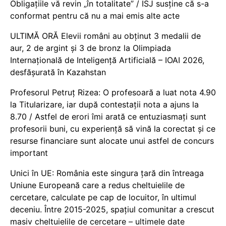
Obligațiile vă revin „în totalitate” / ISJ susține că s-a
conformat pentru că nu a mai emis alte acte
ULTIMĂ ORĂ Elevii români au obținut 3 medalii de
aur, 2 de argint și 3 de bronz la Olimpiada
Internațională de Inteligență Artificială – IOAI 2026,
desfășurată în Kazahstan
Profesorul Petruț Rizea: O profesoară a luat nota 4.90
la Titularizare, iar după contestații nota a ajuns la
8.70 / Astfel de erori îmi arată ce entuziasmați sunt
profesorii buni, cu experiență să vină la corectat și ce
resurse financiare sunt alocate unui astfel de concurs
important
Unici în UE: România este singura țară din întreaga
Uniune Europeană care a redus cheltuielile de
cercetare, calculate pe cap de locuitor, în ultimul
deceniu. Între 2015-2025, spațiul comunitar a crescut
masiv cheltuielile de cercetare – ultimele date