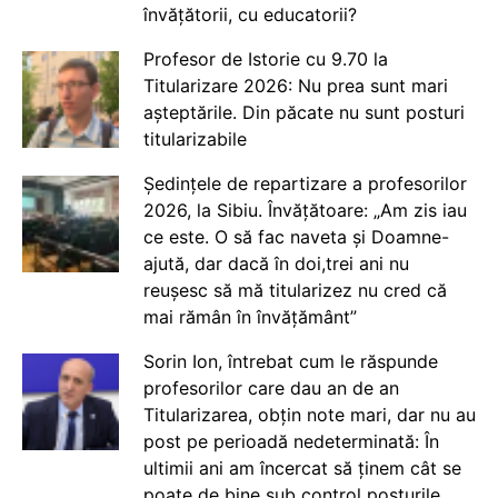
învățătorii, cu educatorii?
Profesor de Istorie cu 9.70 la
Titularizare 2026: Nu prea sunt mari
așteptările. Din păcate nu sunt posturi
titularizabile
Ședințele de repartizare a profesorilor
2026, la Sibiu. Învățătoare: „Am zis iau
ce este. O să fac naveta și Doamne-
ajută, dar dacă în doi,trei ani nu
reușesc să mă titularizez nu cred că
mai rămân în învățământ”
Sorin Ion, întrebat cum le răspunde
profesorilor care dau an de an
Titularizarea, obțin note mari, dar nu au
post pe perioadă nedeterminată: În
ultimii ani am încercat să ținem cât se
poate de bine sub control posturile