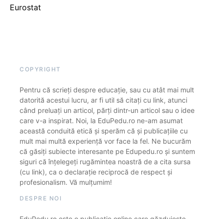
Eurostat
COPYRIGHT
Pentru că scrieți despre educație, sau cu atât mai mult
datorită acestui lucru, ar fi util să citați cu link, atunci
când preluați un articol, părți dintr-un articol sau o idee
care v-a inspirat. Noi, la EduPedu.ro ne-am asumat
această conduită etică și sperăm că și publicațiile cu
mult mai multă experiență vor face la fel. Ne bucurăm
că găsiți subiecte interesante pe Edupedu.ro și suntem
siguri că înțelegeți rugămintea noastră de a cita sursa
(cu link), ca o declarație reciprocă de respect și
profesionalism. Vă mulțumim!
DESPRE NOI
EduPedu.ro este o publicație online care găzduiește