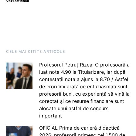
Vezi articolul
CELE MAI CITITE ARTICOLE
Profesorul Petruț Rizea: O profesoară a
luat nota 4.90 la Titularizare, iar după
contestații nota a ajuns la 8.70 / Astfel
de erori îmi arată ce entuziasmați sunt
profesorii buni, cu experiență să vină la
corectat și ce resurse financiare sunt
alocate unui astfel de concurs
important
OFICIAL Prima de carieră didactică
2026: profesorii primesc cei 1.500 de