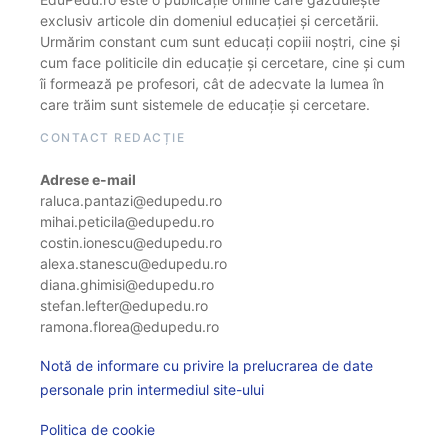
exclusiv articole din domeniul educației și cercetării.
Urmărim constant cum sunt educați copiii noștri, cine și
cum face politicile din educație și cercetare, cine și cum
îi formează pe profesori, cât de adecvate la lumea în
care trăim sunt sistemele de educație și cercetare.
CONTACT REDACȚIE
Adrese e-mail
raluca.pantazi@edupedu.ro
mihai.peticila@edupedu.ro
costin.ionescu@edupedu.ro
alexa.stanescu@edupedu.ro
diana.ghimisi@edupedu.ro
stefan.lefter@edupedu.ro
ramona.florea@edupedu.ro
Notă de informare cu privire la prelucrarea de date
personale prin intermediul site-ului
Politica de cookie