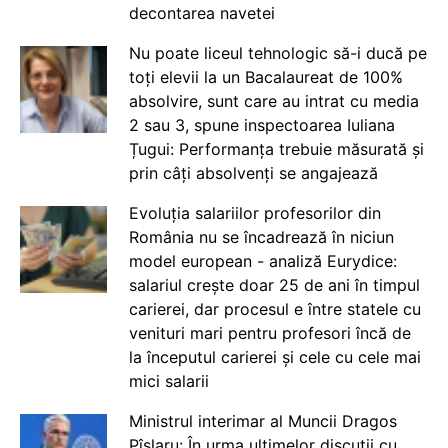
decontarea navetei
Nu poate liceul tehnologic să-i ducă pe
toți elevii la un Bacalaureat de 100%
absolvire, sunt care au intrat cu media
2 sau 3, spune inspectoarea Iuliana
Țugui: Performanța trebuie măsurată și
prin câți absolvenți se angajează
Evoluția salariilor profesorilor din
România nu se încadrează în niciun
model european - analiză Eurydice:
salariul crește doar 25 de ani în timpul
carierei, dar procesul e între statele cu
venituri mari pentru profesori încă de
la începutul carierei și cele cu cele mai
mici salarii
Ministrul interimar al Muncii Dragos
Pîslaru: În urma ultimelor discuții cu