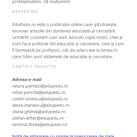
profesionalism. Vă mulțumim!
DESPRE NOI
EduPedu.ro este o publicație online care găzduiește
exclusiv articole din domeniul educației și cercetării.
Urmărim constant cum sunt educați copiii noștri, cine și
cum face politicile din educație și cercetare, cine și cum
îi formează pe profesori, cât de adecvate la lumea în
care trăim sunt sistemele de educație și cercetare.
CONTACT REDACȚIE
Adrese e-mail
raluca.pantazi@edupedu.ro
mihai.peticila@edupedu.ro
costin.ionescu@edupedu.ro
alexa.stanescu@edupedu.ro
diana.ghimisi@edupedu.ro
stefan.lefter@edupedu.ro
ramona.florea@edupedu.ro
Notă de informare cu privire la prelucrarea de date