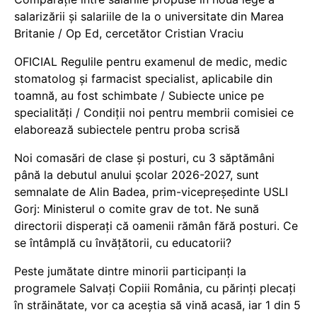
salarizării și salariile de la o universitate din Marea
Britanie / Op Ed, cercetător Cristian Vraciu
OFICIAL Regulile pentru examenul de medic, medic
stomatolog și farmacist specialist, aplicabile din
toamnă, au fost schimbate / Subiecte unice pe
specialități / Condiții noi pentru membrii comisiei ce
elaborează subiectele pentru proba scrisă
Noi comasări de clase și posturi, cu 3 săptămâni
până la debutul anului școlar 2026-2027, sunt
semnalate de Alin Badea, prim-vicepreședinte USLI
Gorj: Ministerul o comite grav de tot. Ne sună
directorii disperați că oamenii rămân fără posturi. Ce
se întâmplă cu învățătorii, cu educatorii?
Peste jumătate dintre minorii participanți la
programele Salvați Copiii România, cu părinți plecați
în străinătate, vor ca aceștia să vină acasă, iar 1 din 5