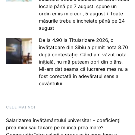
locale până pe 7 august, spune un
ordin emis miercuri, 5 august / Toate
măsurile trebuie încheiate până pe 24
august
De la 4.90 la Titularizare 2026, o
învățătoare din Sibiu a primit nota 8.70
după contestație: Când am văzut nota
inițială, nu mă puteam opri din plâns.
Mi-am dat seama că lucrarea mea nu a
fost corectată în adevăratul sens al
cuvântului
CELE MAI NOI
Salarizarea învățământului universitar – coeficienți
prea mici sau taxare pe muncă prea mare?
Comparație între salariile propuse în noua lege a