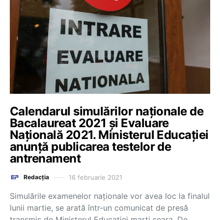
Calendarul simulărilor naționale de
Bacalaureat 2021 și Evaluare
Națională 2021. Ministerul Educației
anunță publicarea testelor de
antrenament
16 februarie 2021
Redacția
Simulările examenelor naționale vor avea loc la finalul
lunii martie, se arată într-un comunicat de presă
transmis de Ministerul Educației marți seara. De