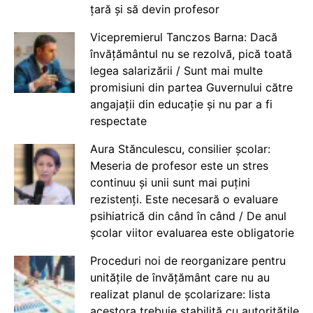
țară și să devin profesor
Vicepremierul Tanczos Barna: Dacă
învățământul nu se rezolvă, pică toată
legea salarizării / Sunt mai multe
promisiuni din partea Guvernului către
angajații din educație și nu par a fi
respectate
Aura Stănculescu, consilier școlar:
Meseria de profesor este un stres
continuu și unii sunt mai puțini
rezistenți. Este necesară o evaluare
psihiatrică din când în când / De anul
școlar viitor evaluarea este obligatorie
Proceduri noi de reorganizare pentru
unitățile de învățământ care nu au
realizat planul de școlarizare: lista
acestora trebuie stabilită cu autoritățile