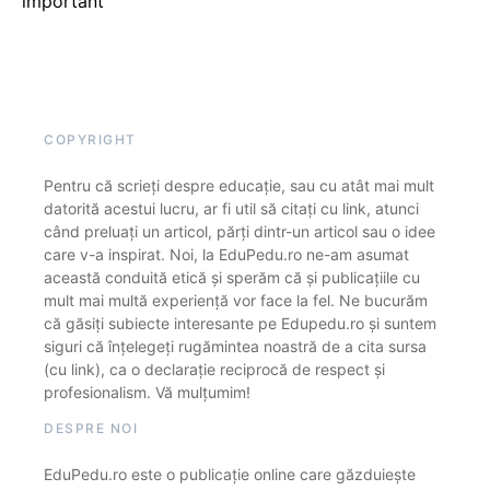
important
COPYRIGHT
Pentru că scrieți despre educație, sau cu atât mai mult
datorită acestui lucru, ar fi util să citați cu link, atunci
când preluați un articol, părți dintr-un articol sau o idee
care v-a inspirat. Noi, la EduPedu.ro ne-am asumat
această conduită etică și sperăm că și publicațiile cu
mult mai multă experiență vor face la fel. Ne bucurăm
că găsiți subiecte interesante pe Edupedu.ro și suntem
siguri că înțelegeți rugămintea noastră de a cita sursa
(cu link), ca o declarație reciprocă de respect și
profesionalism. Vă mulțumim!
DESPRE NOI
EduPedu.ro este o publicație online care găzduiește