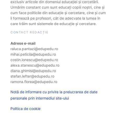
exclusiv articole din domeniul educației și cercetării.
Urmărim constant cum sunt educați copiii noștri, cine și
cum face politicile din educație și cercetare, cine și cum
îi formează pe profesori, cât de adecvate la lumea în
care trăim sunt sistemele de educație și cercetare.
CONTACT REDACȚIE
Adrese e-mail
raluca.pantazi@edupedu.ro
mihai.peticila@edupedu.ro
costin.ionescu@edupedu.ro
alexa.stanescu@edupedu.ro
diana.ghimisi@edupedu.ro
stefan.lefter@edupedu.ro
ramona.florea@edupedu.ro
Notă de informare cu privire la prelucrarea de date
personale prin intermediul site-ului
Politica de cookie