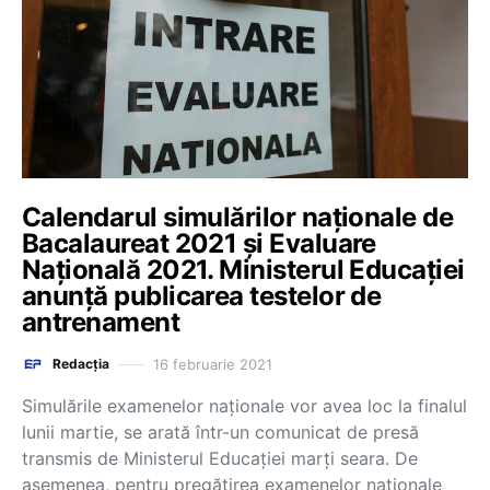
Calendarul simulărilor naționale de
Bacalaureat 2021 și Evaluare
Națională 2021. Ministerul Educației
anunță publicarea testelor de
antrenament
16 februarie 2021
Redacția
Simulările examenelor naționale vor avea loc la finalul
lunii martie, se arată într-un comunicat de presă
transmis de Ministerul Educației marți seara. De
asemenea, pentru pregătirea examenelor naționale