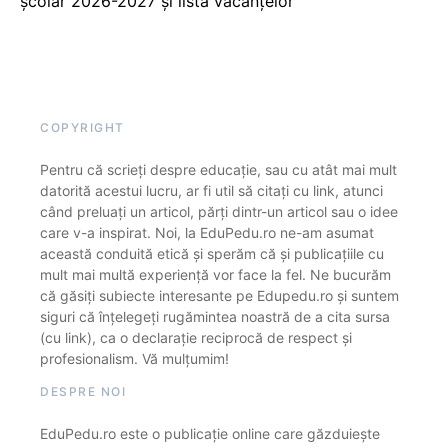
școlar 2026-2027 și lista vacanțelor
COPYRIGHT
Pentru că scrieți despre educație, sau cu atât mai mult
datorită acestui lucru, ar fi util să citați cu link, atunci
când preluați un articol, părți dintr-un articol sau o idee
care v-a inspirat. Noi, la EduPedu.ro ne-am asumat
această conduită etică și sperăm că și publicațiile cu
mult mai multă experiență vor face la fel. Ne bucurăm
că găsiți subiecte interesante pe Edupedu.ro și suntem
siguri că înțelegeți rugămintea noastră de a cita sursa
(cu link), ca o declarație reciprocă de respect și
profesionalism. Vă mulțumim!
DESPRE NOI
EduPedu.ro este o publicație online care găzduiește