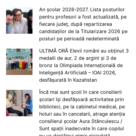
An școlar 2026-2027. Lista posturilor
pentru profesori a fost actualizată, pe
fiecare județ, după repartizarea
candidaților de la Titularizare 2026 pe
posturi pe perioadă nedeterminată
ULTIMĂ ORĂ Elevii români au obținut 3
medalii de aur, 2 de argint și 3 de
bronz la Olimpiada Internațională de
Inteligență Artificială – IOAI 2026,
desfășurată în Kazahstan
Încă mai sunt școli în care consilierii
școlari își desfășoară activitatea prin
biblioteci, pe la cabinetul medical, pe
holuri sau în cancelarii, atrage atenția
consilierul școlar Aura Stănculescu /
Sunt spații inadecvate în care copilul
nu va destăinui nimic niciodată