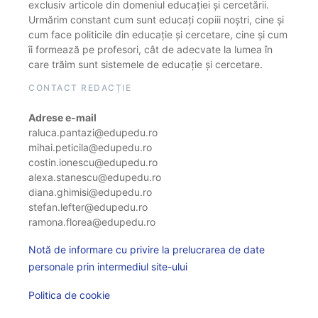
exclusiv articole din domeniul educației și cercetării.
Urmărim constant cum sunt educați copiii noștri, cine și
cum face politicile din educație și cercetare, cine și cum
îi formează pe profesori, cât de adecvate la lumea în
care trăim sunt sistemele de educație și cercetare.
CONTACT REDACȚIE
Adrese e-mail
raluca.pantazi@edupedu.ro
mihai.peticila@edupedu.ro
costin.ionescu@edupedu.ro
alexa.stanescu@edupedu.ro
diana.ghimisi@edupedu.ro
stefan.lefter@edupedu.ro
ramona.florea@edupedu.ro
Notă de informare cu privire la prelucrarea de date
personale prin intermediul site-ului
Politica de cookie