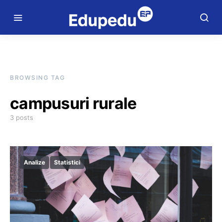
BROWSING TAG
campusuri rurale
3 posts
Analize
Statistici