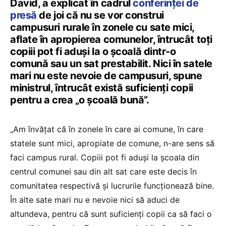
David, a explicat în cadrul
conferinței de
presă
de joi că nu se vor construi
campusuri rurale în zonele cu sate mici,
aflate în apropierea comunelor, întrucât toți
copiii pot fi aduși la o școală dintr-o
comună sau un sat prestabilit. Nici în satele
mari nu este nevoie de campusuri, spune
ministrul, întrucât există suficienți copii
pentru a crea „o școală bună”.
„Am învățat că în zonele în care ai comune, în care
statele sunt mici, apropiate de comune, n-are sens să
faci campus rural. Copiii pot fi aduși la școala din
centrul comunei sau din alt sat care este decis în
comunitatea respectivă și lucrurile funcționează bine.
În alte sate mari nu e nevoie nici să aduci de
altundeva, pentru că sunt suficienți copii ca să faci o