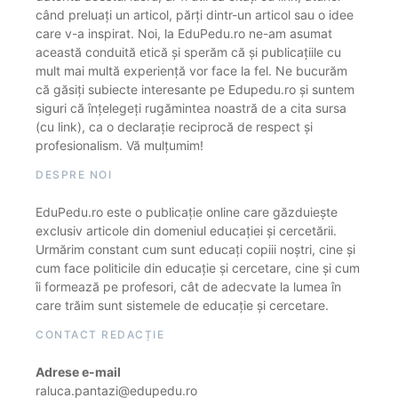
când preluați un articol, părți dintr-un articol sau o idee
care v-a inspirat. Noi, la EduPedu.ro ne-am asumat
această conduită etică și sperăm că și publicațiile cu
mult mai multă experiență vor face la fel. Ne bucurăm
că găsiți subiecte interesante pe Edupedu.ro și suntem
siguri că înțelegeți rugămintea noastră de a cita sursa
(cu link), ca o declarație reciprocă de respect și
profesionalism. Vă mulțumim!
DESPRE NOI
EduPedu.ro este o publicație online care găzduiește
exclusiv articole din domeniul educației și cercetării.
Urmărim constant cum sunt educați copiii noștri, cine și
cum face politicile din educație și cercetare, cine și cum
îi formează pe profesori, cât de adecvate la lumea în
care trăim sunt sistemele de educație și cercetare.
CONTACT REDACȚIE
Adrese e-mail
raluca.pantazi@edupedu.ro