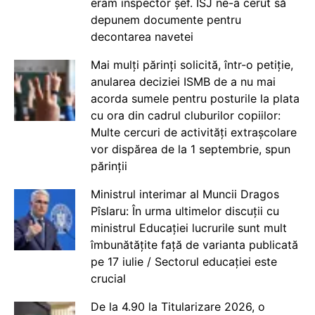
eram inspector șef. ISJ ne-a cerut să
depunem documente pentru
decontarea navetei
Mai mulți părinți solicită, într-o petiție,
anularea deciziei ISMB de a nu mai
acorda sumele pentru posturile la plata
cu ora din cadrul cluburilor copiilor:
Multe cercuri de activități extrașcolare
vor dispărea de la 1 septembrie, spun
părinții
Ministrul interimar al Muncii Dragos
Pîslaru: În urma ultimelor discuții cu
ministrul Educației lucrurile sunt mult
îmbunătățite față de varianta publicată
pe 17 iulie / Sectorul educației este
crucial
De la 4.90 la Titularizare 2026, o