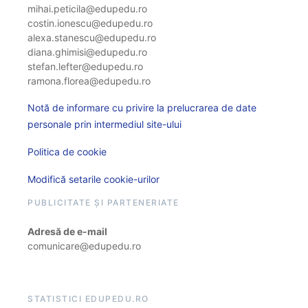
mihai.peticila@edupedu.ro
costin.ionescu@edupedu.ro
alexa.stanescu@edupedu.ro
diana.ghimisi@edupedu.ro
stefan.lefter@edupedu.ro
ramona.florea@edupedu.ro
Notă de informare cu privire la prelucrarea de date
personale prin intermediul site-ului
Politica de cookie
Modifică setarile cookie-urilor
PUBLICITATE ȘI PARTENERIATE
Adresă de e-mail
comunicare@edupedu.ro
STATISTICI EDUPEDU.RO