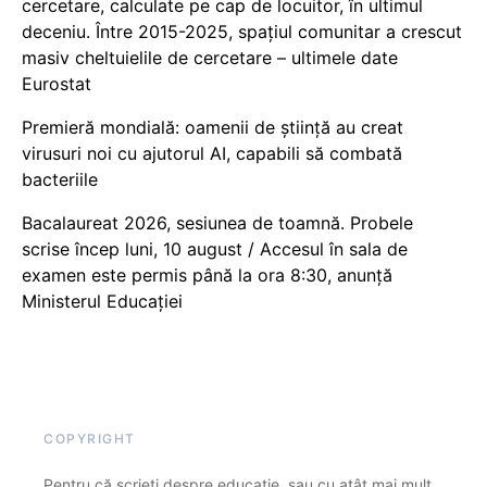
cercetare, calculate pe cap de locuitor, în ultimul
deceniu. Între 2015-2025, spațiul comunitar a crescut
masiv cheltuielile de cercetare – ultimele date
Eurostat
Premieră mondială: oamenii de știință au creat
virusuri noi cu ajutorul AI, capabili să combată
bacteriile
Bacalaureat 2026, sesiunea de toamnă. Probele
scrise încep luni, 10 august / Accesul în sala de
examen este permis până la ora 8:30, anunță
Ministerul Educației
COPYRIGHT
Pentru că scrieți despre educație, sau cu atât mai mult