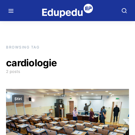
BROWSING TAG
cardiologie
2 posts
Știri