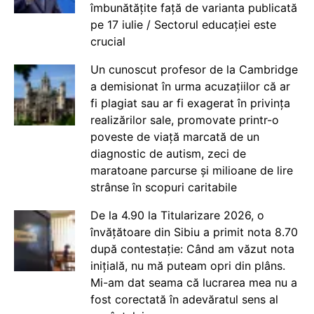
îmbunătățite față de varianta publicată
pe 17 iulie / Sectorul educației este
crucial
Un cunoscut profesor de la Cambridge
a demisionat în urma acuzațiilor că ar
fi plagiat sau ar fi exagerat în privința
realizărilor sale, promovate printr-o
poveste de viață marcată de un
diagnostic de autism, zeci de
maratoane parcurse și milioane de lire
strânse în scopuri caritabile
De la 4.90 la Titularizare 2026, o
învățătoare din Sibiu a primit nota 8.70
după contestație: Când am văzut nota
inițială, nu mă puteam opri din plâns.
Mi-am dat seama că lucrarea mea nu a
fost corectată în adevăratul sens al