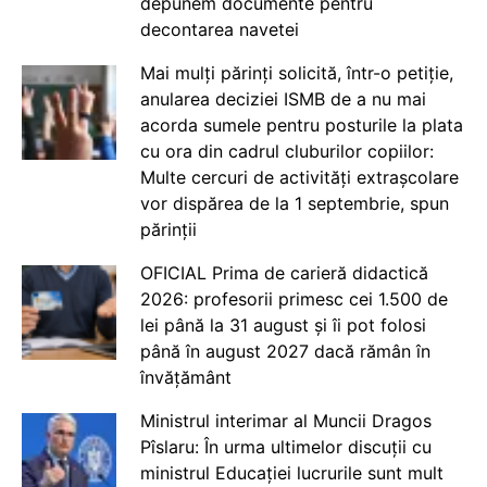
depunem documente pentru
decontarea navetei
Mai mulți părinți solicită, într-o petiție,
anularea deciziei ISMB de a nu mai
acorda sumele pentru posturile la plata
cu ora din cadrul cluburilor copiilor:
Multe cercuri de activități extrașcolare
vor dispărea de la 1 septembrie, spun
părinții
OFICIAL Prima de carieră didactică
2026: profesorii primesc cei 1.500 de
lei până la 31 august și îi pot folosi
până în august 2027 dacă rămân în
învățământ
Ministrul interimar al Muncii Dragos
Pîslaru: În urma ultimelor discuții cu
ministrul Educației lucrurile sunt mult