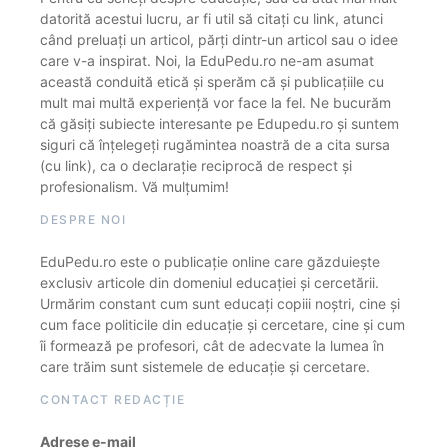
datorită acestui lucru, ar fi util să citați cu link, atunci
când preluați un articol, părți dintr-un articol sau o idee
care v-a inspirat. Noi, la EduPedu.ro ne-am asumat
această conduită etică și sperăm că și publicațiile cu
mult mai multă experiență vor face la fel. Ne bucurăm
că găsiți subiecte interesante pe Edupedu.ro și suntem
siguri că înțelegeți rugămintea noastră de a cita sursa
(cu link), ca o declarație reciprocă de respect și
profesionalism. Vă mulțumim!
DESPRE NOI
EduPedu.ro este o publicație online care găzduiește
exclusiv articole din domeniul educației și cercetării.
Urmărim constant cum sunt educați copiii noștri, cine și
cum face politicile din educație și cercetare, cine și cum
îi formează pe profesori, cât de adecvate la lumea în
care trăim sunt sistemele de educație și cercetare.
CONTACT REDACȚIE
Adrese e-mail