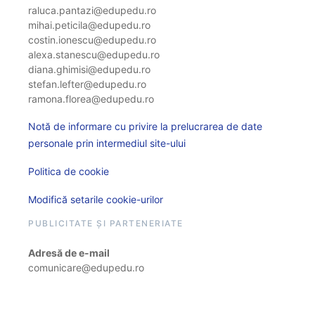
raluca.pantazi@edupedu.ro
mihai.peticila@edupedu.ro
costin.ionescu@edupedu.ro
alexa.stanescu@edupedu.ro
diana.ghimisi@edupedu.ro
stefan.lefter@edupedu.ro
ramona.florea@edupedu.ro
Notă de informare cu privire la prelucrarea de date
personale prin intermediul site-ului
Politica de cookie
Modifică setarile cookie-urilor
PUBLICITATE ȘI PARTENERIATE
Adresă de e-mail
comunicare@edupedu.ro