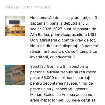
CELE MAI CITITE ARTICOLE
Noi comasări de clase și posturi, cu 3
săptămâni până la debutul anului
școlar 2026-2027, sunt semnalate de
Alin Badea, prim-vicepreședinte USLI
Gorj: Ministerul o comite grav de tot.
Ne sună directorii disperați că oamenii
rămân fără posturi. Ce se întâmplă cu
învățătorii, cu educatorii?
Șeful ISJ Gorj, alți 8 inspectori și
personal auxiliar trebuie să returneze
peste 55.000 de lei, bani acordați
pentru decontarea navetei, timp de
peste un an / Inspectorul general,
Marian Staicu: La vremea aceea nu
eram inspector șef. ISJ ne-a cerut să