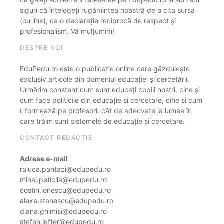
siguri că înțelegeți rugămintea noastră de a cita sursa
(cu link), ca o declarație reciprocă de respect și
profesionalism. Vă mulțumim!
DESPRE NOI
EduPedu.ro este o publicație online care găzduiește
exclusiv articole din domeniul educației și cercetării.
Urmărim constant cum sunt educați copiii noștri, cine și
cum face politicile din educație și cercetare, cine și cum
îi formează pe profesori, cât de adecvate la lumea în
care trăim sunt sistemele de educație și cercetare.
CONTACT REDACȚIE
Adrese e-mail
raluca.pantazi@edupedu.ro
mihai.peticila@edupedu.ro
costin.ionescu@edupedu.ro
alexa.stanescu@edupedu.ro
diana.ghimisi@edupedu.ro
stefan.lefter@edupedu.ro