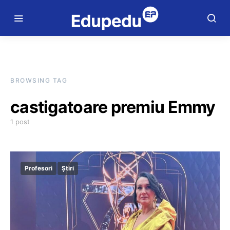
BROWSING TAG
castigatoare premiu Emmy
1 post
Profesori
Știri