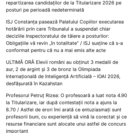
repartizarea candidaților de la Titularizare 2026 pe
posturi pe perioadă nedeterminată
ISJ Constanța pasează Palatului Copiilor executarea
hotărârii prin care Tribunalul a suspendat chiar
deciziile Inspectoratului de tăiere a posturilor:
Obligațiile vă revin „în totalitate” / ISJ susține că s-a
conformat pentru că nu a mai emis alte acte
ULTIMĂ ORĂ Elevii români au obținut 3 medalii de
aur, 2 de argint și 3 de bronz la Olimpiada
Internațională de Inteligență Artificială – IOAI 2026,
desfășurată în Kazahstan
Profesorul Petruț Rizea: O profesoară a luat nota 4.90
la Titularizare, iar după contestații nota a ajuns la
8.70 / Astfel de erori îmi arată ce entuziasmați sunt
profesorii buni, cu experiență să vină la corectat și ce
resurse financiare sunt alocate unui astfel de concurs
important