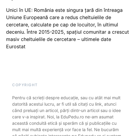
Unici în UE: România este singura țară din întreaga
Uniune Europeană care a redus cheltuielile de
cercetare, calculate pe cap de locuitor, în ultimul
deceniu. Între 2015-2025, spațiul comunitar a crescut
masiv cheltuielile de cercetare – ultimele date
Eurostat
COPYRIGHT
Pentru că scrieți despre educație, sau cu atât mai mult
datorită acestui lucru, ar fi util să citați cu link, atunci
când preluați un articol, părți dintr-un articol sau o idee
care v-a inspirat. Noi, la EduPedu.ro ne-am asumat
această conduită etică și sperăm că și publicațiile cu
mult mai multă experiență vor face la fel. Ne bucurăm
că găsiți subiecte interesante pe Edupedu.ro și suntem